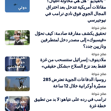
” بالفيديو ” هل هي محاولة اغتيال؟
مقاتلات أمريكية تتدخل بعد اختراق
دولي
المجال الجوي فوق نادي ترامب في
نيوجيرسي
صالح شوكة
تقارير
تحقيق يكشف مفارقة صادمة: كيف تحوّل
ودراسات
«فيسبوك» إلى مصدر دخل لمتطرفين
دولي
ونازيين جدد؟
صالح شوكة
أهم الاخبار
ملادينوف: إسرائيل ستنسحب من غزة
دولي
فقط بعد نزع السلاح «بشكل حقيقي»
فلسطيني
صالح شوكة
روسيا: الدفاعات الجوية تعترض 285
مسيّرة أوكرانية خلال 12 ساعة
دولي
صالح شوكة
ترامب في رده على نتياهو: لا بد من تطبيق
أهم الاخبار
خطة غزة
دولي