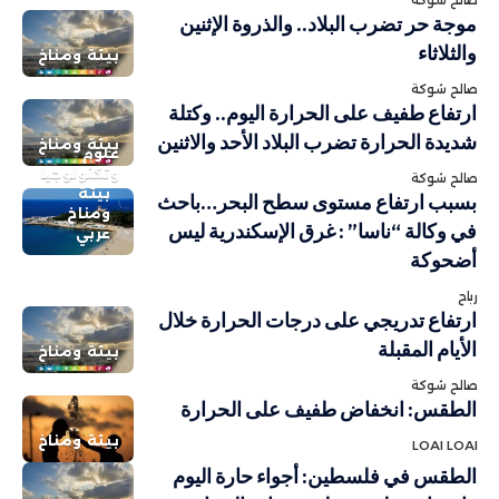
موجة حر تضرب البلاد.. والذروة الإثنين
والثلاثاء
بيئة ومناخ
صالح شوكة
ارتفاع طفيف على الحرارة اليوم.. وكتلة
شديدة الحرارة تضرب البلاد الأحد والاثنين
بيئة ومناخ
علوم
وتكنولوجيا
صالح شوكة
بيئة
بسبب ارتفاع مستوى سطح البحر…باحث
ومناخ
في وكالة “ناسا” : غرق الإسكندرية ليس
عربي
أضحوكة
رباح
ارتفاع تدريجي على درجات الحرارة خلال
الأيام المقبلة
بيئة ومناخ
صالح شوكة
الطقس: انخفاض طفيف على الحرارة
بيئة ومناخ
LOAI LOAI
الطقس في فلسطين: أجواء حارة اليوم