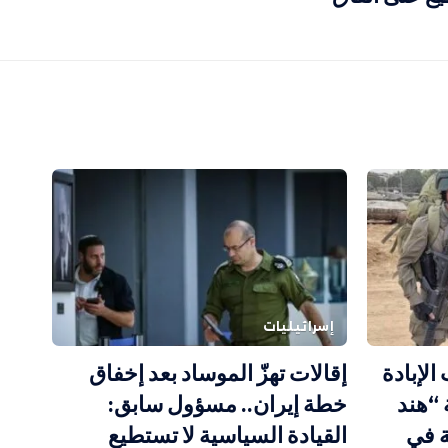
إسرائيليات
لإبادة
إقالات تهزّ الموساد بعد إخفاق
“هند
خطة إيران.. مسؤول سابق:
 في
القيادة السياسية لا تستطيع