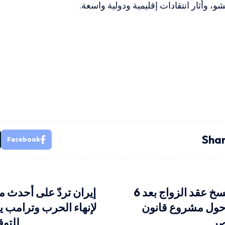
، وأثار انتقادات إقليمية ودولية واسعة.
Shar
Facebook
يحق للمرأة فسخ عقد الزواج بعد 6
إيران تردّ على أحدث 
ول مشروع قانون
لإنهاء الحرب وترامب يق
صر
للتوق