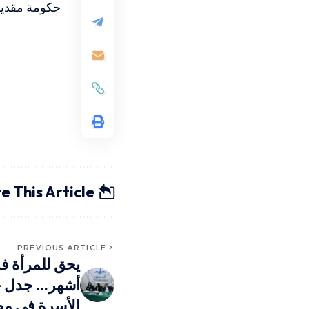
حكومة مقديشو
e This Article
PREVIOUS ARTICLE
أشهر… جدل ح
الأسرة في م