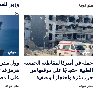
وزيرا للع
صالح شوكة
رباح
دولي
دولي
حملة في أميركا لمقاطعة الجمعية
وول ستري
الطبية احتجاجًا على موقفها من
هرمز قد تكر
حرب غزة واحتجاز أبو صفية
على المض
صالح شوكة
صالح شوكة