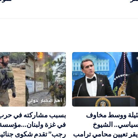
أهم الاخبار
دولي
ضئيلة ووسط مخاوف
بسبب مشاركته في حرب ا
سياسي.. الشيوخ
في غزة ولبنان…مؤسسة 
يقر تعيين محامي ترامب
رجب” تقدم شكوى جنائية