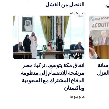
ي
التنصل من الفشل
صالح شوكة
دولي
عربي
سانة
اتفاق مكة يتوسع.. تركيا: مصر
لعزل
مرشحة للانضمام إلى منظومة
الدفاع المشترك مع السعودية
وباكستان
صالح شوكة