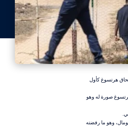
إسحاق هرتسوغ كأول
رتسوغ صورة له وهو
ليم الانفصالي في الصومال، وهو ما رفضته