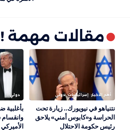
مقالات مهمة !
أهم الاخبار
إسرائيليات
دولي
دولي
نتنياهو في نيويورك.. زيارة تحت
بأغلبية 
الحراسة و«كابوس أمني» يلاحق
وانقسام 
رئيس حكومة الاحتلال
الأميركي 