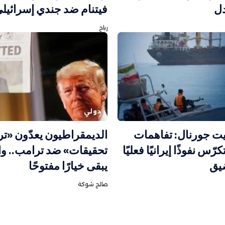
دل
فيتنام ضد جندي إسرائيل
رباح
دولي
ت جورنال: تفاهمات
الديمقراطيون يعدّون «تر
ّس نفوذًا إيرانيًا فعليًا
تحقيقات» ضد ترامب.. وا
يق
يبقى خيارًا مفتوحًا
صالح شوكة