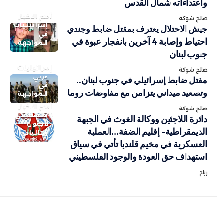
واعتداءاته شمال القدس
أهم الاخبار
صالح شوكة
إسرائيليات
جيش الاحتلال يعترف بمقتل ضابط وجندي
في
احتياط وإصابة 4 آخرين بانفجار عبوة في
المواجهة
جنوب لبنان
إسرائيليات
صالح شوكة
عربي
مقتل ضابط إسرائيلي في جنوب لبنان..
في
وتصعيد ميداني يتزامن مع مفاوضات روما
المواجهة
أهم الاخبار
صالح شوكة
فلسطيني
دائرة اللاجئين ووكالة الغوث في الجبهة
لاجئون
الديمقراطية- إقليم الضفة…العملية
وجاليات
العسكرية في مخيم قلنديا تأتي في سياق
استهداف حق العودة والوجود الفلسطيني
رباح