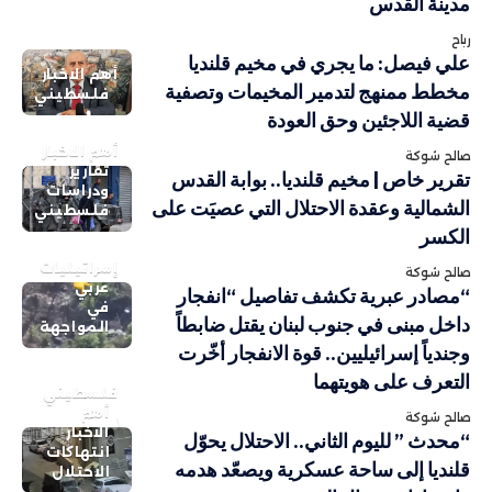
مدينة القدس
رباح
علي فيصل: ما يجري في مخيم قلنديا
أهم الاخبار
مخطط ممنهج لتدمير المخيمات وتصفية
فلسطيني
قضية اللاجئين وحق العودة
أهم الاخبار
صالح شوكة
تقارير
تقرير خاص | مخيم قلنديا.. بوابة القدس
ودراسات
الشمالية وعقدة الاحتلال التي عصيَت على
فلسطيني
الكسر
إسرائيليات
صالح شوكة
عربي
“مصادر عبرية تكشف تفاصيل “انفجار
في
داخل مبنى في جنوب لبنان يقتل ضابطاً
المواجهة
وجندياً إسرائيليين.. قوة الانفجار أخّرت
التعرف على هويتهما
فلسطيني
أهم
صالح شوكة
الاخبار
“محدث ” لليوم الثاني.. الاحتلال يحوّل
انتهاكات
قلنديا إلى ساحة عسكرية ويصعّد هدمه
الاحتلال