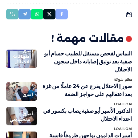
مقالات مهمة !
أسرى
التماس لفحص مستقل للطبيب حسام أبو
انتهاكات
صفية بعد توثيق إصاباته داخل سجون
الاحتلال
الاحتلال
صالح شوكة
صور | الاحتلال يفرج عن 24 عاملًا من غزة
بعد اعتقالهم على حواجز الضفة
أسرى
LOAI LOAI
الدكتور الأسير أبو صفية يصاب بكسور في
أسرى
اعتداء الاحتلال
فلسطيني
LOAI LOAI
أسيرات الدامون يواجهن ظروفاً قاسية