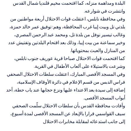
البلدة ومداهمة منزله، كما اقتحمت مخيم قلنديا شمال القدس
وانتشرت في شوارعه.
وفي محافظة نابلس، اعتقلت قوات الاحتلال أربعة مواطنين من
بلدتي تل وبيت إيبا غرب المحافظة، وهم: توفيق عمر خالد حمزة،
وغالب تيسير نوفل من بلدة تل، ومحمد عبد الرحمن المصري،
وخير سماعنة من بيت إيبا، وذلك بعد اقتحام البلدتين وتفتيش عدد
من المنازل والعبث بمحتوياتها.
كما اقتحمت قوات الاحتلال صباحا قرية عوريف جنوب نابلس،
وشرعت بالاستيلاء على ألعاب الأطفال في القرية.
وفي المسجد الأقصى المبارك، اعتقلت سلطات الاحتلال الصحفي
فراس الدبس من قسم الإعلام في دائرة الأوقاف الإسلامية،
إضافة إلى سيدة بعد الاعتداء عليها ونزع حجابها عند باب حطة، أحد
أبواب المسجد الأقصى.
وأفادت محافظة القدس بأن سلطات الاحتلال سلّمت الصحفي
سيف القواسمي قرارا بالإبعاد عن المسجد الأقصى لمدة أسبوع،
إلى جانب استدعائه لمقابلة مخابرات الاحتلال