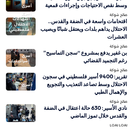
وسط نقص الاحتياجات وإجراءات قمعية
أسرى
أسرى
صالح شوكة
انتهاكات
اقتحامات واسعة في الضفة والقدس..
الاحتلال
الاحتلال يداهم بلدات ويعتقل شبانًا ويصيب
فلسطيني
العشرات
صالح شوكة
بن غفير يدفع بمشروع “سجن التماسيح”
أسرى
رغم التجميد القضائي
إسرائيليات
صالح شوكة
تقرير: 9400 أسير فلسطيني في سجون
الاحتلال وسط تصاعد التعذيب والتجويع
أسرى
والإهمال الطبي
صالح شوكة
نادي الأسير: 630 حالة اعتقال في الضفة
والقدس خلال تموز الماضي
أسرى
LOAI LOAI