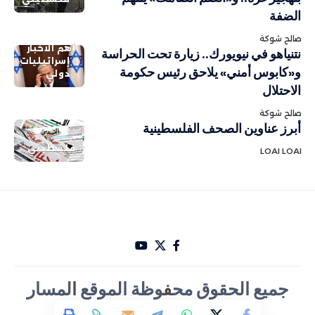
الضفة
صالح شوكة
أهم الاخبار
نتنياهو في نيويورك.. زيارة تحت الحراسة
إسرائيليات
و«كابوس أمني» يلاحق رئيس حكومة
دولي
الاحتلال
صالح شوكة
أبرز عناوين الصحف الفلسطينية
فلسطيني
LOAI LOAI
جميع الحقوق مح
ف
وظة الموقع
ا
لمسار
الأخباري تصميم Hakam