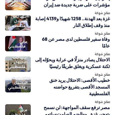
أهم الاخبار
مؤشرات على ضربة جديدة ضد إيران
إسرائيليات
صالح شوكة
انتهاكات
غزة بعد الهدنة.. 1258 شهيدًا و4139 إصابة
الاحتلال
منذ وقف إطلاق النار
فلسطيني
صالح شوكة
وفاة سفير فلسطين لدى مصر عن 68
عربي
عامًا
فلسطيني
صالح شوكة
انتهاكات
الاحتلال يصادر منزلًا في عرابة ويحوّله إلى
الاحتلال
ثكنة عسكرية ويغلق طريقًا رئيسيًا
فلسطيني
صالح شوكة
انتهاكات
خطيب الأقصى: الاحتلال يريد خنق
الاحتلال
المسجد الأقصى بتفريغ حواضنه
فلسطيني
الفلسطينية
صالح شوكة
مصر ترفع سقف المواجهة: لن نسمح
عربي
بتهجير غزة.. و«الضم الصامت» يلتهم
فلسطيني