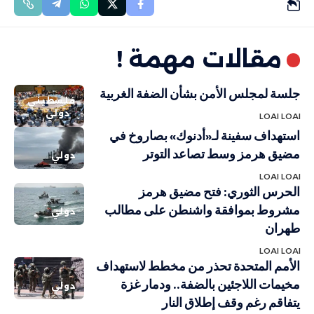
مقالات مهمة !
جلسة لمجلس الأمن بشأن الضفة الغربية
فلسطيني
دولي
LOAI LOAI
استهداف سفينة لـ«أدنوك» بصاروخ في
مضيق هرمز وسط تصاعد التوتر
دولي
LOAI LOAI
الحرس الثوري: فتح مضيق هرمز
مشروط بموافقة واشنطن على مطالب
دولي
طهران
LOAI LOAI
الأمم المتحدة تحذر من مخطط لاستهداف
مخيمات اللاجئين بالضفة.. ودمار غزة
دولي
يتفاقم رغم وقف إطلاق النار