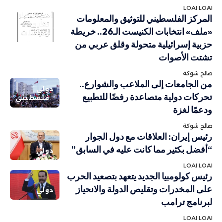
LOAI LOAI
أهم الاخبار
المركز الفلسطيني للتوثيق والمعلومات
تقارير
«ملف» انتخابات الكنيست الـ26.. خريطة
ودراسات
حزبية إسرائيلية متحولة وقلق عربي من
تشتت الأصوات
صالح شوكة
من الجامعات إلى الملاعب والشوارع..
دولي
تحركات دولية متصاعدة رفضًا للتطبيع
فلسطيني
ودعمًا لغزة
صالح شوكة
رئيس إيران: العلاقات مع دول الجوار
“أفضل بكثير مما كانت عليه في السابق”
دولي
LOAI LOAI
رئيس كولومبيا الجديد يتعهد بتصعيد الحرب
على المخدرات وتقليص الدولة والانحياز
دولي
لبرنامج ترامب
LOAI LOAI