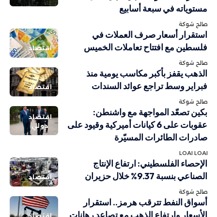
مستوياته في سبعة أسابيع
صالح شوكة
استقرار أسعار صرف العملات في
فلسطين مع افتتاح تعاملات الخميس
اقتصاد
صالح شوكة
الذهب يقفز بأكبر مكاسب يومية منذ
فبراير وسط تراجع عوائد السندات
اقتصاد
صالح شوكة
بكين تصعّد المواجهة مع واشنطن:
اقتصاد
عقوبات على 6 كيانات أميركية وقيود على
دولي
صادرات الطائرات المسيّرة
LOAI LOAI
الإحصاء الفلسطيني: ارتفاع الإنتاج
الصناعي بنسبة 9.37% خلال حزيران
اقتصاد
صالح شوكة
أسواق النفط تترقب هرمز.. استقرار
الأسعار وارتفاع الذهب مع تصاعد رهانات
اقتصاد