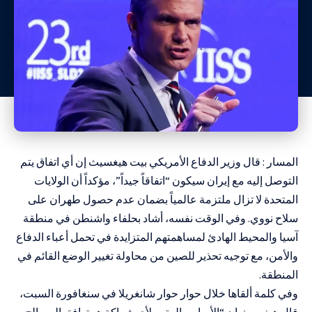
المسار : قال وزير الدفاع الأمريكي بيت هيغسيث إن أي اتفاق يتم
التوصل إليه مع إيران سيكون “اتفاقاً جيداً”، مؤكداً أن الولايات
المتحدة لا تزال ملتزمة عالمياً بضمان عدم حصول طهران على
سلاح نووي. وفي الوقت نفسه، أشاد بحلفاء واشنطن في منطقة
آسيا والمحيط الهادئ لمساهمتهم المتزايدة في تحمل أعباء الدفاع
والأمن، مع توجيه تحذير للصين من محاولة تغيير الوضع القائم في
المنطقة.
وفي كلمة ألقاها خلال حوار حوار شانغريلا في سنغافورة السبت،
قال هيغسيث إن “الأساس المتين لأي شراكة هو توافق المصالح