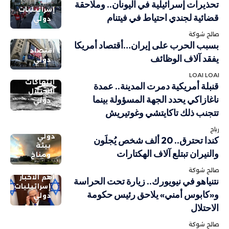
تحذيرات إسرائيلية في اليونان.. وملاحقة
إسرائيليات
قضائية لجندي احتياط في فيتنام
دولي
صالح شوكة
بسبب الحرب على إيران…أقتصاد أمريكا
اقتصاد
يفقد آلاف الوظائف
دولي
LOAI LOAI
انتهاكات
قنبلة أمريكية دمرت المدينة.. عمدة
الاحتلال
ناغازاكي يحدد الجهة المسؤولة بينما
دولي
تتجنب ذلك تاكايتشي وغوتيريش
رباح
دولي
كندا تحترق.. 20 ألف شخص يُجلَون
بيئة
والنيران تبتلع آلاف الهكتارات
ومناخ
صالح شوكة
أهم الاخبار
نتنياهو في نيويورك.. زيارة تحت الحراسة
إسرائيليات
و«كابوس أمني» يلاحق رئيس حكومة
دولي
الاحتلال
صالح شوكة