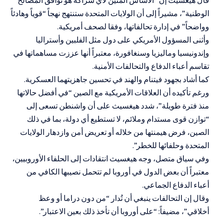
الوطنية”، مشيراً إلى أن الولايات المتحدة ستنتهج نهجاً “قوياً وهادئاً
وواضحاً” في إدارة تحالفاتها، وفقا لصحف أمريكية.
وأثنى المسؤول الأمريكي على دول مثل الفلبين وأستراليا
وإندونيسيا وماليزيا وسنغافورة، معتبراً أنها عززت مساهماتها في
تقاسم أعباء الدفاع والتحالفات الأمنية.
كما أشاد بجهود فيتنام والهند في تحسين جاهزيتهما العسكرية.
ورغم تأكيده أن العلاقات الأمريكية مع الصين “في أفضل حالاتها
منذ فترة طويلة”، شدد هيغسيث على أن واشنطن تسعى إلى
“توازن قوى مستدام وملائم، لا تستطيع أي دولة، بما في ذلك
الصين، فرض هيمنتها من خلاله أو تعريض أمن وازدهار الولايات
المتحدة وحلفائها للخطر”.
وفي سياق متصل، وجه هيغسيث انتقادات إلى الحلفاء الأوروبيين،
معتبراً أن بعض الدول في أوروبا لم تتحمل نصيبها الكافي من
أعباء الدفاع الجماعي.
وقال إن التحالفات ينبغي أن تُدار “من دون دراما أو وعظ
أخلاقي”، مضيفاً: “على أوروبا أن تأخذ ذلك بعين الاعتبار”.