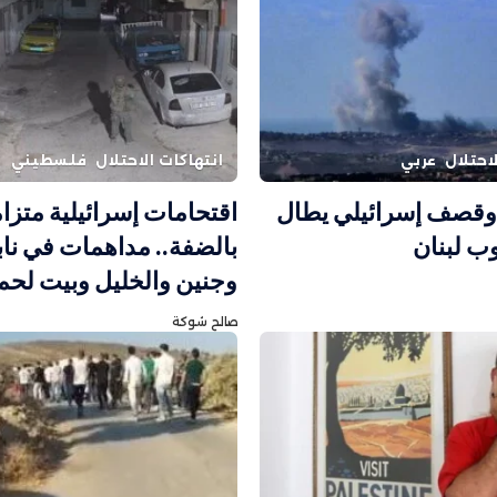
احتلال
عربي
انتهاكات الاحتلال
فلسطيني
وقصف إسرائيلي يطال
اقتحامات إسرائيلية متزا
ب لبنان
بالضفة.. مداهمات في نا
وجنين والخليل وبيت لحم
صالح شوكة