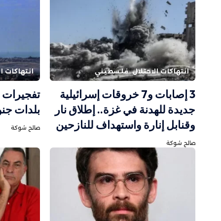
انتهاكات الاحتلال
فلسطيني
انتهاكات ال
3 إصابات و7 خروقات إسرائيلية
تفجيرات 
جديدة للهدنة في غزة.. إطلاق نار
بلدات جنو
وقنابل إنارة واستهداف للنازحين
صالح شوكة
صالح شوكة