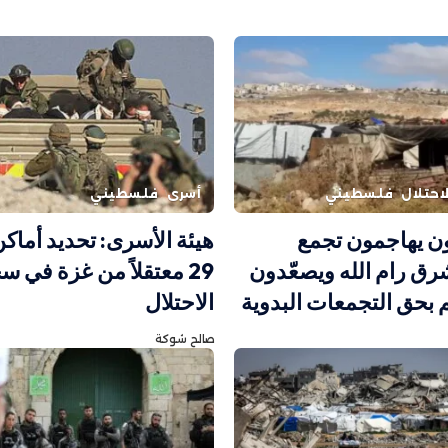
احتلال
فلسطيني
أسرى
فلسطيني
 يهاجمون تجمع
هيئة الأسرى: تحديد أماكن
شرق رام الله ويصعّدون
29 معتقلاً من غزة في 
م بحق التجمعات البدوية
الاحتلال
صالح شوكة