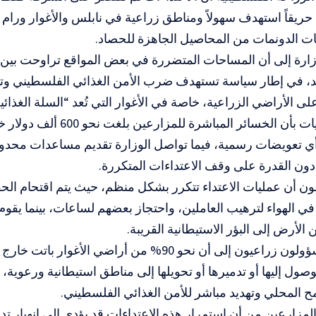
متعمداً لـ127 حريقاً استهدف سهولاً ومناطق زراعية في نابلس والأغوار ورا
ات الدونمات من المحاصيل الجاهزة للحصاد.
حد، في إطار سياسة تستهدف ضرب الأمن الغذائي الفلسطيني و
على الأراضي الزراعية، خاصة في الأغوار التي تُعد “السلة الغذا
وتفيد المعطيات بأن الخسائر المباشرة
 تعويضات رسمية، فيما تواصل الوزارة تقديم مساعدات محدو
ون القدرة على وقف الاعتداءات المتكررة.
ن أن عمليات الاعتداء تتكرر بشكل منظم، حيث يتم اقتحام الحقو
 في الهواء لترهيب العاملين، واحتجاز بعضهم لساعات، بينما يقو
الأرض إلى البؤر الاستيطانية القريبة.
كما يشير مسؤولون زراعيون إلى أن نحو 90% من أراضي الأغ
صول إليها أو تدميرها أو تحويلها إلى مناطق استيطانية ورعوية، م
مح المحلي وتهديد مباشر للأمن الغذائي الفلسطيني.
المزارعين من أن استمرار هذه الاعتداءات قد يؤدي إلى انهيار ت