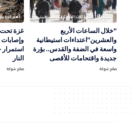
استيطان
انتهاكات الاحتلال
فلسطيني
أهم الاخبار
“خلال الساعات الأربع
غزة تحت 
والعشرين”اعتداءات استيطانية
وإصابات ب
واسعة في الضفة والقدس.. بؤرة
استمرار 
جديدة واقتحامات للأقصى
النار
صالح شوكة
صالح شوكة
جميع الحقوق مح
ف
وظة الموقع
ا
لمسار الأخ