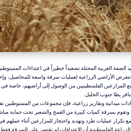
د الضفة الغربية المحتلة تصعيداً خطيراً في اعتداءات المستو
تتعرض الأراضي الزراعية لعمليات سرقة واسعة للمحاصيل، وإح
ع المزارعين الفلسطينيين من الوصول إلى أراضيهم، خاصة في ا
افر يطا جنوب الخليل.
ت ميدانية وتقارير زراعية، فإن مجموعات من المستوطنين تقت
، وتقوم بسرقة كميات كبيرة من القمح والشعير تحت حماية مباش
مع تكرار عمليات طرد وتهديد واحتجاز للمزارعين أثناء عملهم في
الزراعة الفلسطينية أن الاعتداءات لم تقتصر على السرقة فقط، 