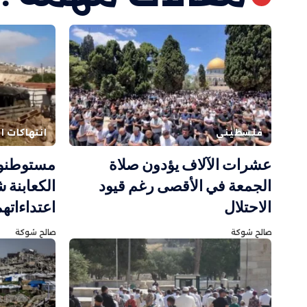
فلسطيني
انتهاكات ال
عشرات الآلاف يؤدون صلاة
مستوطنون
الجمعة في الأقصى رغم قيود
الكعابنة 
الاحتلال
اعتداءاته
صالح شوكة
صالح شوكة