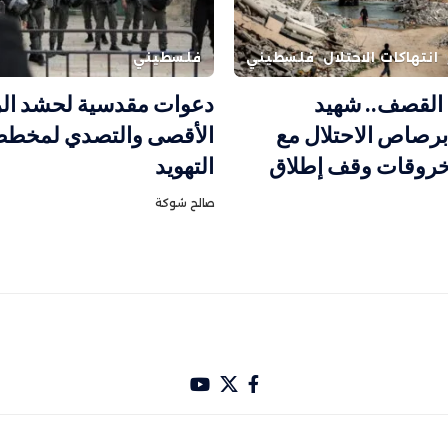
انتهاكات الاحتلال
فلسطيني
فلسطيني
القصف.. شهيد
دعوات مقدسية لحشد ال
رصاص الاحتلال مع
الأقصى والتصدي لمخط
خروقات وقف إطلاق
التهويد
صالح شوكة
باري تصميم Hakam