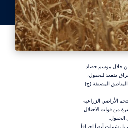
طنين خلال موسم حصاد
راق متعمد للحقول،
لمناطق المصنفة (ج)
حم الأراضي الزراعية
رة من قوات الاحتلال
 الحقول.
بل شملت أيضاً إحراقاً