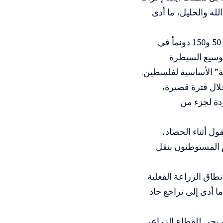
م الله والخليل، ما أدى
كما تشير الوزارة إلى أن المساحات المتضررة في بعض المواقع تراوحت بين 50 و150 دونماً في
توسيع السيطرة
ئية” الأساسية لفلسطين.
 للمزارعين بلغت نحو 600 ألف دولار خلال فترة قصيرة،
دة لجزء من
ل أثناء الحصاد،
م المستوطنون بنقل
وار باتت خارج نطاق الزراعة الفعلية
ا أدى إلى تراجع حاد
دريجي للقطاع الزراعي