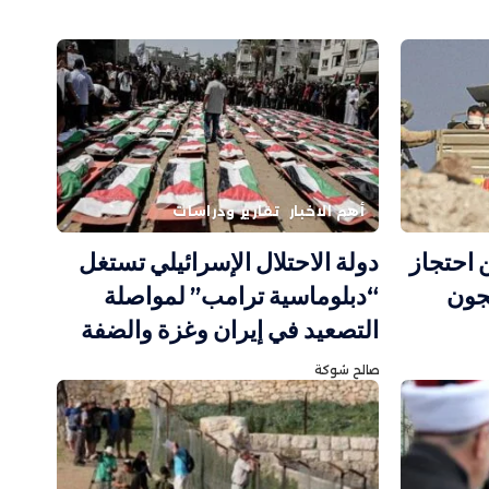
أهم الاخبار
تقارير ودراسات
 احتجاز
دولة الاحتلال الإسرائيلي تستغل
سجون
“دبلوماسية ترامب” لمواصلة
التصعيد في إيران وغزة والضفة
صالح شوكة