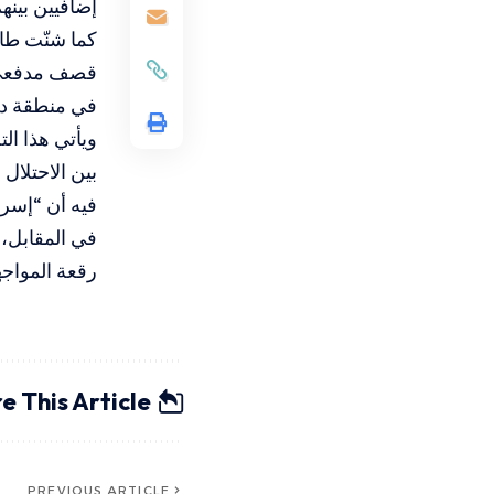
إضافيين بينه
كما شنّت طائ
قصف مدفعي ا
في منطقة دب
ويأتي هذا ال
بين الاحتلال
فيه أن “إسرا
في المقابل، 
رقعة المواجه
e This Article
PREVIOUS ARTICLE