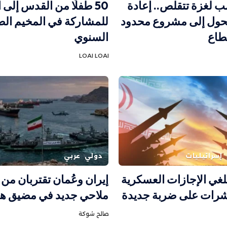
 لغزة تتقلص.. إعادة
50 طفلًا من القدس إلى
تحول إلى مشروع محدود
للمشاركة في المخيم ال
طاع
السنوي
LOAI LOAI
إسرائيليات
دولي
عربي
لغي الإجازات العسكرية
إيران وعُمان تقتربان من 
ات على ضربة جديدة
ملاحي جديد في مضيق ه
صالح شوكة