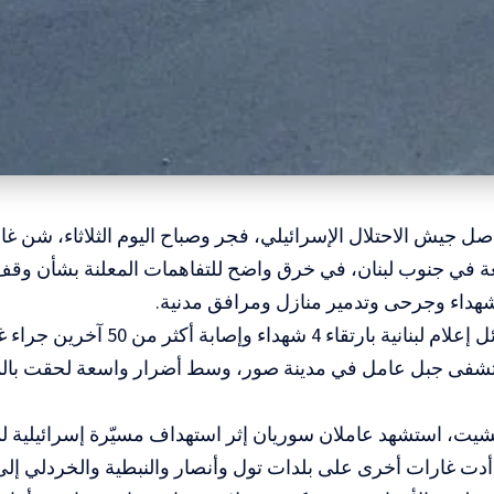
اصل جيش الاحتلال الإسرائيلي، فجر وصباح اليوم الثلاثاء، شن غ
 في جنوب لبنان، في خرق واضح للتفاهمات المعلنة بشأن وقف إ
اء وجرحى وتدمير منازل ومرافق مدنية.
وأفادت وسائل إعلام لبنانية بارتقاء 
شفى جبل عامل في مدينة صور، وسط أضرار واسعة لحقت بال
يت، استشهد عاملان سوريان إثر استهداف مسيّرة إسرائيلية لم
 أدت غارات أخرى على بلدات تول وأنصار والنبطية والخردلي إ