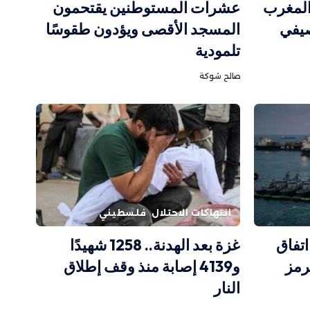
 المغرب
عشرات المستوطنين يقتحمون
صيفي
المسجد الأقصى ويؤدون طقوسًا
تلمودية
صالح شوكة
انتهاكات الاحتلال
فلسطيني
اتفاق
غزة بعد الهدنة.. 1258 شهيدًا
رمز
و4139 إصابة منذ وقف إطلاق
النار