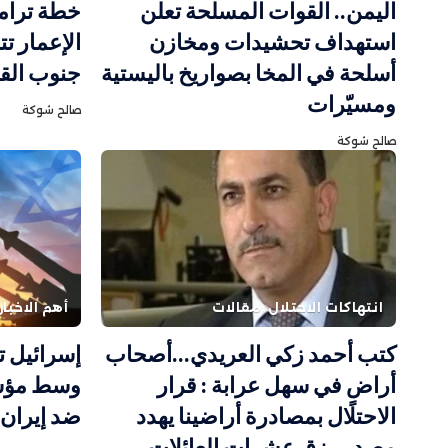
اليمن.. القوات المسلحة تعلن
خطة ترامب
استهداف تحشيدات ومخازن
الإعمار ت
أسلحة في المخا بصواريخ باليستية
جنوب الق
ومسيّرات
صالح شوكة
صالح شوكة
انتهاكات الاحتلال
مقالات
أهم الاخبار
كتب أحمد زكي العريدي…أصحاب
إسرائيل ت
أراضٍ في سهل عرابة : قرار
وسط مؤشر
الاحتلال بمصادرة أراضينا يهدد
ضد إيران
مصدر رزق عشرات العائلات