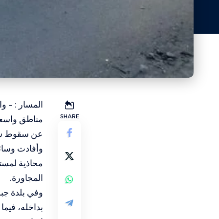
المسار : – و
SHARE
مناطق واسعة
عن سقوط شهد
محاذية لمست
المجاورة.
وفي بلدة جبش
بداخله، فيما