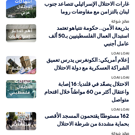
انتهاكات
غارات الاحتلال الإسرائيلي تتصاعد جنوب
الاحتلال
لبنان بالتزامن مع مفاوضات روما
عربي
صالح شوكة
بذريعة الأمن.. حكومة نتنياهو تعتمد
أهم الاخبار
استبدال العمال الفلسطينيين بـ50 ألف
إسرائيليات
عامل أجنبي
LOAI LOAI
إعلام أمريكي: الكونغرس يدرس تعميق
الشراكة العسكرية مع دولة الاحتلال
أهم الاخبار
LOAI LOAI
انتهاكات
الاحتلال يصعّد في قلنديا: 16 إصابة
الاحتلال
واعتقال أكثر من 60 مواطناً خلال اقتحام
فلسطيني
متواصل
LOAI LOAI
انتهاكات
162 مستوطنًا يقتحمون المسجد الأقصى
الاحتلال
بحماية مشددة من شرطة الاحتلال
فلسطيني
صالح شوكة