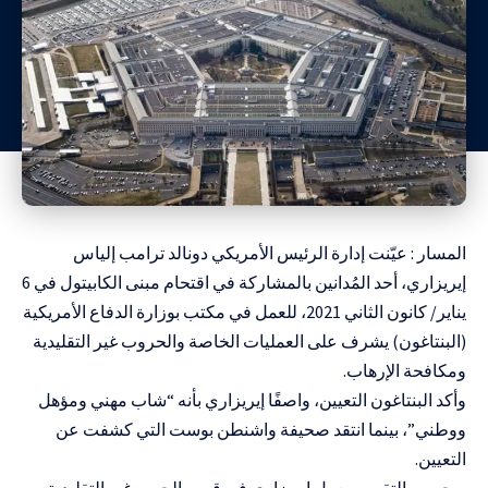
المسار : عيّنت إدارة الرئيس الأمريكي دونالد ترامب إلياس
إيريزاري، أحد المُدانين بالمشاركة في اقتحام مبنى الكابيتول في 6
يناير/ كانون الثاني 2021، للعمل في مكتب بوزارة الدفاع الأمريكية
(البنتاغون) يشرف على العمليات الخاصة والحروب غير التقليدية
ومكافحة الإرهاب.
وأكد البنتاغون التعيين، واصفًا إيريزاري بأنه “شاب مهني ومؤهل
ووطني”، بينما انتقد صحيفة واشنطن بوست التي كشفت عن
التعيين.
وبحسب التقرير، يعمل إيريزاري في قسم الحرب غير التقليدية