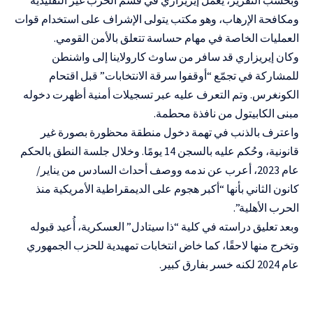
ومكافحة الإرهاب، وهو مكتب يتولى الإشراف على استخدام قوات
العمليات الخاصة في مهام حساسة تتعلق بالأمن القومي.
وكان إيريزاري قد سافر من ساوث كارولاينا إلى واشنطن
للمشاركة في تجمّع “أوقفوا سرقة الانتخابات” قبل اقتحام
الكونغرس. وتم التعرف عليه عبر تسجيلات أمنية أظهرت دخوله
مبنى الكابيتول من نافذة محطمة.
واعترف بالذنب في تهمة دخول منطقة محظورة بصورة غير
قانونية، وحُكم عليه بالسجن 14 يومًا. وخلال جلسة النطق بالحكم
عام 2023، أعرب عن ندمه ووصف أحداث السادس من يناير/
كانون الثاني بأنها “أكبر هجوم على الديمقراطية الأمريكية منذ
الحرب الأهلية”.
وبعد تعليق دراسته في كلية “ذا سيتادل” العسكرية، أُعيد قبوله
وتخرج منها لاحقًا، كما خاض انتخابات تمهيدية للحزب الجمهوري
عام 2024 لكنه خسر بفارق كبير.