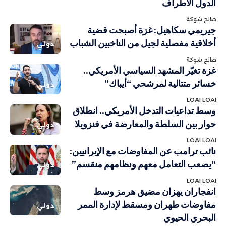
الدول الأطراف
صالح شوكة
جيريمي سكاهيل: غزة أصبحت قضية
أخلاقية مفصلية لجيل من الناخبين الشباب
دولي
صالح شوكة
غزة تغيّر المشهد السياسي الأمريكي..
خسائر متتالية لمرشحي “أيباك”
دولي
LOAI LOAI
وسط تداعيات التدخل الأمريكي.. انطلاق
حوار بين السلطة والمعارضة في فنزويلا
دولي
LOAI LOAI
نائب ترامب عن المفاوضات مع الإيرانيين:
“يصعب التعامل معهم ونظامهم منقسم”
دولي
LOAI LOAI
انفجاران يهزان مضيق هرمز وسط
مفاوضات طهران ومسقط لإدارة الممر
دولي
البحري الحيوي