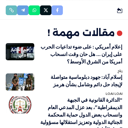
مقالات مهمة !
إعلام أمريكي : على ضوء تداعيات الحرب
أهم الاخبار
على إيران … هل حان وقت انسحاب
دولي
أمريكا من الشرق الأوسط؟
رباح
إسلام آباد: جهود دبلوماسية متواصلة
لإيجاد حل دائم وشامل بشأن هرمز
دولي
LOAI LOAI
“الدائرة القانونية في الجبهة
دولي
الديمقراطية”، بعد عزل المدعي العام
فلسطيني
وانسحاب بعض الدول حماية المحكمة
الجنائية الدولية وتعزيز استقلالها مسؤولية