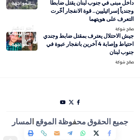
داخل مبنى في جنوب لبنان يقتل ضابطاً
المواجهة
وجندياً إسرائيليين.. قوة الانفجار أخّرت
التعرف على هويتهما
أهم الاخبار
صالح شوكة
إسرائيليات
جيش الاحتلال يعترف بمقتل ضابط وجندي
في
احتياط وإصابة 4 آخرين بانفجار عبوة في
المواجهة
جنوب لبنان
صالح شوكة
جميع الحقوق مح
ف
وظة الموقع
ا
لمسار
الأخباري تصميم Hakam