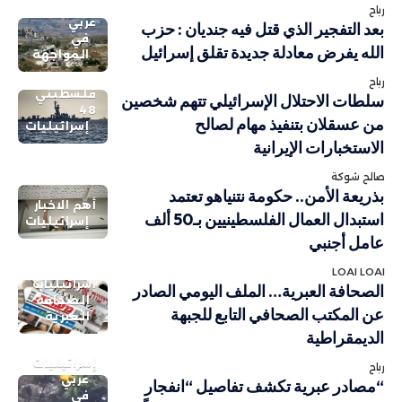
رباح
عربي
بعد التفجير الذي قتل فيه جنديان : حزب
في
الله يفرض معادلة جديدة تقلق إسرائيل
المواجهة
رباح
فلسطيني
سلطات الاحتلال الإسرائيلي تتهم شخصين
48
من عسقلان بتنفيذ مهام لصالح
إسرائيليات
الاستخبارات الإيرانية
صالح شوكة
بذريعة الأمن.. حكومة نتنياهو تعتمد
أهم الاخبار
استبدال العمال الفلسطينيين بـ50 ألف
إسرائيليات
عامل أجنبي
LOAI LOAI
إسرائيليات
الصحافة العبرية… الملف اليومي الصادر
الصحافة
عن المكتب الصحافي التابع للجبهة
العبرية
الديمقراطية
إسرائيليات
رباح
عربي
“مصادر عبرية تكشف تفاصيل “انفجار
في