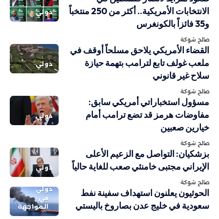
الانتخابات الأمريكية.. أكثر من 250 منتخباً
دولي
و35 فائزاً بالكونغرس
صالح شوكة
القضاء الأمريكي يلاحق مسلحاً أوقف في
ملعب غولف تابع لترامب بتهمة حيازة
دولي
سلاح غير قانوني
صالح شوكة
مسؤول استخباراتي أمريكي سابق:
مفاوضات هرمز قد تضع ترامب أمام
دولي
خيارين صعبين
صالح شوكة
بزشكيان: التواصل مع الزعيم الأعلى
الإيراني مجتبى خامنئي صعب للغاية حالياً
دولي
صالح شوكة
دولي
الحوثيون يعلنون استهداف سفينة نفط
في
سعودية في خليج عدن بصاروخ باليستي
المواجهة