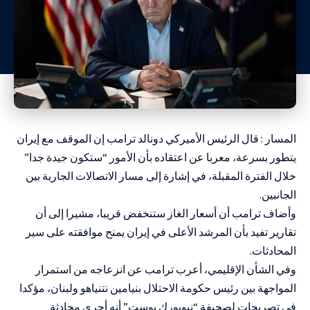
المسار : قال الرئيس الأميركي دونالد ترامب إن الموقف مع إيران
يتطور بسرعة، معربا عن اعتقاده بأن الأمور “ستكون جيدة جدا”
خلال الفترة المقبلة، في إشارة إلى مسار الاتصالات الجارية بين
الجانبين.
وأضاف ترامب أن أسعار الغاز ستنخفض قريبا، مشيرا إلى أن
تقارير تفيد بأن المرشد الأعلى في إيران يمنح موافقته على سير
المحادثات.
وفي الشأن الإقليمي، أعرب ترامب عن انزعاجه من استمرار
المواجهة بين رئيس حكومة الاحتلال بنيامين نتنياهو ولبنان، مؤكدا
في تصريحات لصحيفة “نيويورك بوست” أنه أجرى محادثة