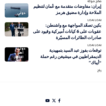
صالح شوكة
إيران: مفاوضات متقدمة مع عُمان لتنظيم
الملاحة وإدارة مضيق هرمز
دولي
LOAI LOAI
بكين تصعّد المواجهة مع واشنطن:
اقتصاد
عقوبات على 6 كيانات أميركية وقيود على
دولي
صادرات الطائرات المسيّرة
LOAI LOAI
دولي
توقعات بفوز عبد السيد بتمهيدية
أهم
الديمقراطيين في ميشيغن رغم حملة
الاخبار
“أيباك”
رباح