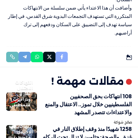
وأضافت أن هذا الاعتداء يأتي ضمن سلسلة من الانتهاكات
المتكررة التي تستهدف التجمعات البدوية شرق القدس، في إطار
سياسة تهدف إلى التضييق على السكان ودفعهم إلى ترك
أراضيهم.
مقالات مهمة !
انتهاكات
الاحتلال
تقارير
108 انتهاكات بحق الصحفيين
ودراسات
الفلسطينيين خلال تموز.. الاعتقال والمنع
فلسطيني
والاعتداءات تتصدر المشهد
صالح شوكة
انتهاكات
1258 شهيدًا منذ وقف إطلاق النار في
الاحتلال
غزة.. والصحة: جثامين لا تزال تحت الركام
فلسطيني