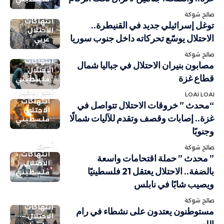
صالح شوكة
انتهاكات
توغل إسرائيلي جديد في القنيطرة..
الاحتلال
الاحتلال يوسّع تحركاته داخل جنوب سوريا
عربي
صالح شوكة
انتهاكات
مصابون بنيران الاحتلال في جباليا شمال
الاحتلال
قطاع غزة
فلسطيني
أهم الاخبار
LOAI LOAI
انتهاكات
“محدث ” خروقات الاحتلال تتواصل في
الاحتلال
غزة.. إصابات وقصف وتقدم للآليات شمالًا
فلسطيني
وجنوبًا
أسرى
صالح شوكة
انتهاكات
” محدث ” حملة اقتحامات واسعة
الاحتلال
بالضفة.. الاحتلال يعتقل 21 فلسطينيًا
فلسطيني
ويصيب شابًا في نابلس
صالح شوكة
انتهاكات
مستوطنون يعتدون على نشطاء في رام
الاحتلال