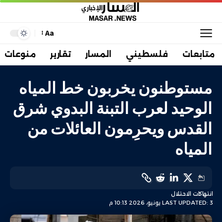
Aa
متابعات
فلسطيني
المسار
تقارير
منوعات
مستوطنون يخربون خط المياه
الوحيد لعرب التبنة البدوي شرق
القدس ويحرِمون العائلات من
المياه
انتهاكات الاحتلال
LAST UPDATED: 3 يونيو، 2026 10:13 م