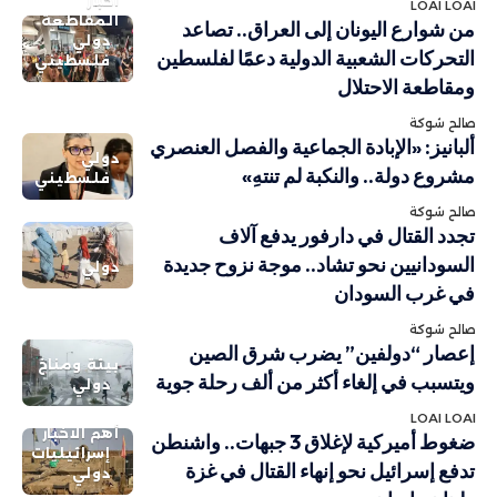
أخبار
LOAI LOAI
المقاطعة
من شوارع اليونان إلى العراق.. تصاعد
دولي
التحركات الشعبية الدولية دعمًا لفلسطين
فلسطيني
ومقاطعة الاحتلال
صالح شوكة
ألبانيز: «الإبادة الجماعية والفصل العنصري
دولي
مشروع دولة.. والنكبة لم تنتهِ»
فلسطيني
صالح شوكة
تجدد القتال في دارفور يدفع آلاف
السودانيين نحو تشاد.. موجة نزوح جديدة
دولي
في غرب السودان
صالح شوكة
إعصار “دولفين” يضرب شرق الصين
بيئة ومناخ
ويتسبب في إلغاء أكثر من ألف رحلة جوية
دولي
LOAI LOAI
أهم الاخبار
ضغوط أميركية لإغلاق 3 جبهات.. واشنطن
إسرائيليات
تدفع إسرائيل نحو إنهاء القتال في غزة
دولي