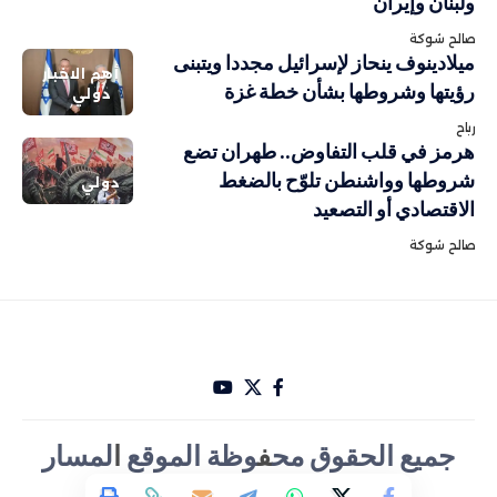
ولبنان وإيران
صالح شوكة
ميلادينوف ينحاز لإسرائيل مجددا ويتبنى
أهم الاخبار
رؤيتها وشروطها بشأن خطة غزة
دولي
رباح
هرمز في قلب التفاوض.. طهران تضع
شروطها وواشنطن تلوّح بالضغط
دولي
الاقتصادي أو التصعيد
صالح شوكة
جميع الحقوق مح
ف
وظة الموقع
ا
لمسار
الأخباري تصميم Hakam