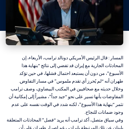
المسار : قال الرئيس الأمريكي دونالد ترامب، الأربعاء، إن
المحادثات الجارية مع إيران قد تفضي إلى نتائج “بنهاية هذا
الأسبوع”، من دون أن يستبعد احتمال فشلها، في حين تؤكد
طهران أنه “لم يُحرز أي تقدم ملموس” في مسار التفاوض.
وخلال حديثه مع صحافيين في المكتب البيضاوي، وصف ترامب
المفاوضات بأنها تسير على نحو “جيد جداً”، مشيراً إلى إمكانية أن
تثمر “بنهاية هذا الأسبوع”، لكنه شدد في الوقت نفسه على عدم
وجود ضمانات للنجاح.
وفي سياق متصل، أكد ترامب أنه يريد “فصل” المحادثات المتعلقة
بلبنان عن تلك المرتبطة بإيران، رغم إصرار طهران على أن