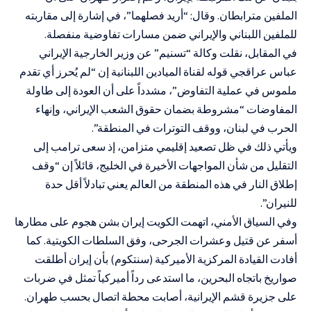
الملفين مترابطان. وقال: “أريد فصلهما”، في إشارة إلى مقاربته
للملفين اللبناني والإيراني ضمن مسارات تفاوضية منفصلة.
في المقابل، نقلت وكالة “تسنيم” عن وزير الخارجية الإيراني
عباس عراقجي قوله لقناة الميادين اللبنانية إن “لم يُحرز أي تقدم
ملموس في عملية التفاوض”، مشدداً على أن العودة إلى طاولة
المفاوضات “مشروطة بضمان حقوق الشعب الإيراني، وإنهاء
الحرب في لبنان، ووقف التوترات في المنطقة”.
ويأتي ذلك في ظل تصعيد إقليمي متزامن، إذ سعى ترامب إلى
التقليل من شأن المواجهات الأخيرة في الخليج، قائلاً إن “وقف
إطلاق النار في هذه المنطقة من العالم يعني تبادلاً أقل حدة
للنيران”.
وفي السياق الأمني، اتهمت الكويت إيران بشن هجوم على مطارها
أسفر عن قتيل وعشرات الجرحى، وفق السلطات الكويتية. كما
أفادت القيادة المركزية الأميركية (سنتكوم) بأن إيران أطلقت
صواريخ باتجاه البحرين، ما استدعى رداً أميركياً تمثل في ضربات
على جزيرة قشم الإيرانية، أصابت محطة اتصال بحسب طهران.