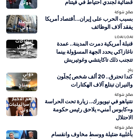
قضائية لجندي احتياط في فيتنام
دولي
صالح شوكة
بسبب الحرب على إيران…أقتصاد أمريكا
اقتصاد
يفقد آلاف الوظائف
دولي
LOAI LOAI
انتهاكات
قنبلة أمريكية دمرت المدينة.. عمدة
الاحتلال
ناغازاكي يحدد الجهة المسؤولة بينما
دولي
تتجنب ذلك تاكايتشي وغوتيريش
رباح
دولي
كندا تحترق.. 20 ألف شخص يُجلَون
بيئة
والنيران تبتلع آلاف الهكتارات
ومناخ
صالح شوكة
أهم الاخبار
نتنياهو في نيويورك.. زيارة تحت الحراسة
إسرائيليات
و«كابوس أمني» يلاحق رئيس حكومة
دولي
الاحتلال
صالح شوكة
بأغلبية ضئيلة ووسط مخاوف وانقسام