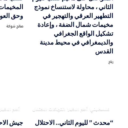
الثاني ، محاولة لاستنساخ نموذج
المخيمات 
التطهير العرقي والتهجير في
وحق العو
مخيمات شمال الضفة ، وإعادة
صالح شوكة
تشكيل الواقع الجغرافي
والديمغرافي في محيط مدينة
القدس
رباح
فلسطيني
أهم الاخبار
انتهاكات الاحتلال
أهم الاخبار
“محدث ” لليوم الثاني.. الاحتلال
جيش الاح