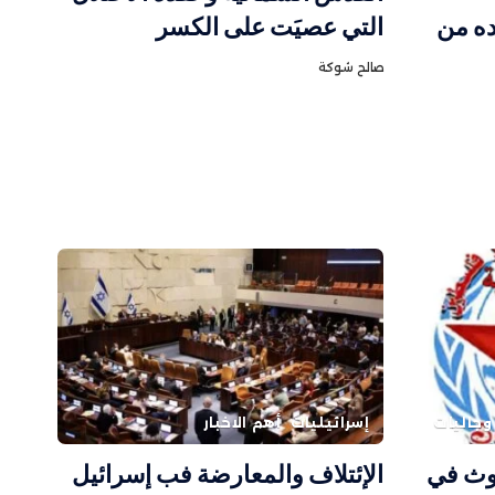
ه من
التي عصيَت على الكسر
صالح شوكة
وجاليات
إسرائيليات
أهم الاخبار
غوث في
الإئتلاف والمعارضة فب إسرائيل