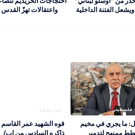
حذّر من “أوسلو لبناني”
احتجاجات الحريديم تتصاع
ويشعل الفتنة الداخلية
واعتقالات تهزّ القد
فلسطيني
من الذاكرة
: ما يجري في مخيم
قوه الشهيد عمر القاسم 
طط ممنهج لتدمير
ذاكره السادس من اب/