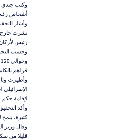
وكتب جندي في
أشخاص رغم أ
وأشار التحق
نشرت خارج “إ
رئيس لأركان 
و
قراهم بالكا
وأظهرت وثائ
الإسرائيلي ا
لإقامة حكم 
وأكد التحقيق
كثيرة، يلمح 
قليلا من سك