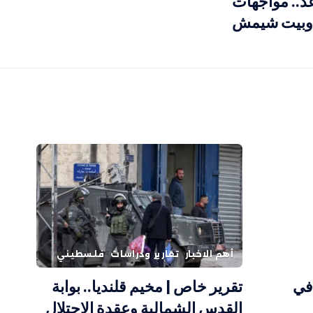
د.. مواجهات
س وبيت شيمش
أهم الاخبار
تقارير ودراسات
فلسطيني
في
تقرير خاص | مخيم قلنديا.. بوابة
القدس الشمالية وعقدة الاحتلال