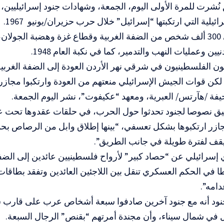
 نُشرت للمرة الأولى اليوم، الجمعة، وشهادات جنود إسرائيليين
ائيلية التي ارتكبتها “إسرائيل” خلال حرب حزيران/يونيو 1967.
وطرد حوالي 300 ألف شخص من الضفة الغربية وقطاع غزة وهضبة الجول
ين وعمليات النهب والتدمير، كما في نكبة العام 1948.
ون الفلسطينيون في شرقي نهر الأردن العودة إلى الضفة الغربية،
لكن قوات الجيش الإسرائيلي منعتهم من العودة وارتكبوا مجاز
ة /هآرتس/ العبرية، ومعهد “عكيفوت”، نشر اليوم الجمعة.
ق نصوصا لجنود تحدثوا حول الحرب، في حلقات عقدوها تحت عنو
ازر ارتكبوها بشكل تعسفي، “بينها إطلاق وابل من الرصاص 
يقف لفترة طويلة في جانب الطريق”.
سرائيلي عن “حصاد كبير” لأرواح فلسطينيين عائدين إلى الضفة 
ا في الحكم العسكري تنقل بين اللاجئين العائدين وتفقد بطاقات
امه”.
جنود أنه مع جنود آخرين صادفوا سبعة أشخاص عرب على قارب
 في شمال سيناء، وأن مجندة أمرتهم “بقنص” الرجال السبعة.