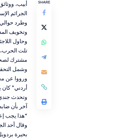
SHARE
أبيب، ووثائق
الجرائم الإسر
وتخويف المدني
وحاول اللاجئ
تلت الحرب، 
مشترك لصحيف
وشمل التحقي
ورووا عن مج
أردني” كان 
وتحدث جندي إ
آخر بأن ضابط
“هذا يجب إعد
وقال أحد ال
بحيرة بردويل