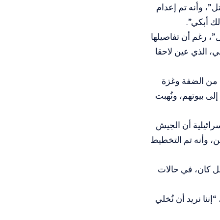
”، وأنه تم إعدام
ك أبكي”.
، رغم أن تفاصيلها
، الذي عين لاحقا
ردت حوالي 200 ألف فلسطيني من الضفة وغزة
إلى بيوتهم، ونُهبت
رائيلية أن الجيش
ن، وأنه تم التخطيط
ل كان، في حالات
ال وزير الجيش، موشيه ديان، خلال اجتماع للحكومة، في تموز/يوليو 1967، “إننا نريد أن نُخلي