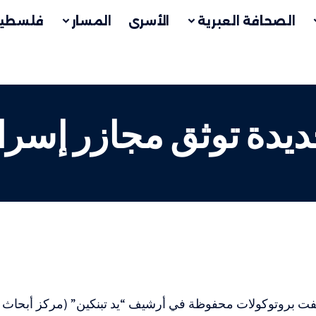
الصحافة العبرية
الأسرى
المسار
فلسطين
دة توثق مجازر إسرائ
فت بروتوكولات محفوظة في أرشيف “يد تبنكين” (مركز أبحاث 