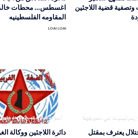
وتصفية قضية اللاجئين
اغسطس… محطات خالد
دة
المقاومه الفلسطينيه
LOAI LOAI
إسرائيليات
في المواجهة
أهم الاخبار
فلسطيني
لاجئون 
تلال يعترف بمقتل
دائرة اللاجئين ووكالة ال