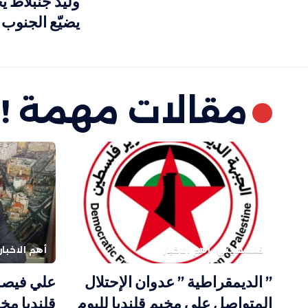
وليد جنبلاط ي
يضيّع الجنوب 
مقالات مهمة !
فلسطيني
أهم الاخبار
أهم الاخبار
” الديمقراطية ” عدوان الإحتلال
علي فيصل
المتواصل على مخيم قلنديا لليوم
قلنديا مخ