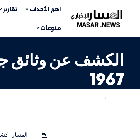
اهم الأحداث
تقارير
منوعات
الكشف عن وثائق جدي
1967
أهم الاخبار
من الذاكرة
LAST UPDATED: 5 يونيو، 2026 11:22 م
المسار : كش