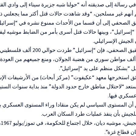
 رسالة إلى صديقته أنه “حولنا شبه جزيرة سيناء إلى وادي القتل
نهم غير مسلحين، “وقد شاهدت حالات قتل أكثر مما يجعلني ذل
يق الصحفي إلى أن قسما من الأحداث ممنوع نشره في “إسرائيل”
سرائيل”، وبينها حالات قتل أسرى بأمر من الضابط موشيه ليفي
الجيش الإسرائيلي.
وحسب التحقيق الصحفي، فإن “إسرائيل” ط
حوالي 120 ألف مواطن سوري من هضبة الجولان، ومنع جميعهم من العودة 
مل “بشكل منظم على يد “إسرائيل”.
ق استخرجها معهد “عكيفوت” (مركز أبحاث) من الأرشيفات الإس
ستعد “لاحتلال مناطق خارج حدود الدولة” منذ بداية سنوات الستي
عسكري فيها.
 أن المستوى السياسي لم يكن منقادا وراء المستوى العسكري ب
للجيش بأن ينفذ عمليات طرد السكان العرب.
وق
ان قطاع غزة”.