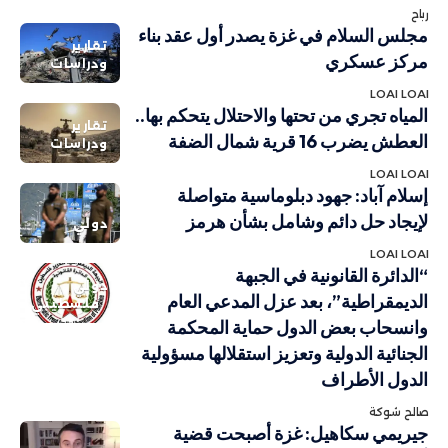
رباح
مجلس السلام في غزة يصدر أول عقد بناء
تقارير
مركز عسكري
ودراسات
LOAI LOAI
المياه تجري من تحتها والاحتلال يتحكم بها..
تقارير
العطش يضرب 16 قرية شمال الضفة
ودراسات
LOAI LOAI
إسلام آباد: جهود دبلوماسية متواصلة
لإيجاد حل دائم وشامل بشأن هرمز
دولي
LOAI LOAI
“الدائرة القانونية في الجبهة
دولي
الديمقراطية”، بعد عزل المدعي العام
فلسطيني
وانسحاب بعض الدول حماية المحكمة
الجنائية الدولية وتعزيز استقلالها مسؤولية
الدول الأطراف
صالح شوكة
جيريمي سكاهيل: غزة أصبحت قضية