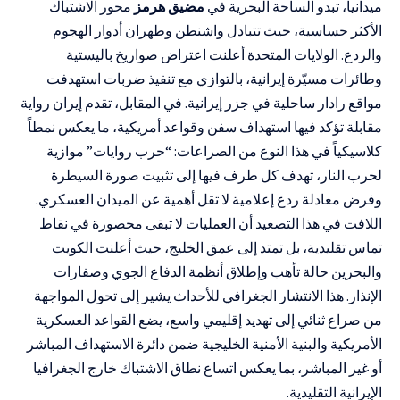
ميدانياً، تبدو الساحة البحرية في
مضيق هرمز
محور الاشتباك
الأكثر حساسية، حيث تتبادل واشنطن وطهران أدوار الهجوم
والردع. الولايات المتحدة أعلنت اعتراض صواريخ باليستية
وطائرات مسيّرة إيرانية، بالتوازي مع تنفيذ ضربات استهدفت
مواقع رادار ساحلية في جزر إيرانية. في المقابل، تقدم إيران رواية
مقابلة تؤكد فيها استهداف سفن وقواعد أمريكية، ما يعكس نمطاً
كلاسيكياً في هذا النوع من الصراعات: “حرب روايات” موازية
لحرب النار، تهدف كل طرف فيها إلى تثبيت صورة السيطرة
وفرض معادلة ردع إعلامية لا تقل أهمية عن الميدان العسكري.
اللافت في هذا التصعيد أن العمليات لا تبقى محصورة في نقاط
تماس تقليدية، بل تمتد إلى عمق الخليج، حيث أعلنت الكويت
والبحرين حالة تأهب وإطلاق أنظمة الدفاع الجوي وصفارات
الإنذار. هذا الانتشار الجغرافي للأحداث يشير إلى تحول المواجهة
من صراع ثنائي إلى تهديد إقليمي واسع، يضع القواعد العسكرية
الأمريكية والبنية الأمنية الخليجية ضمن دائرة الاستهداف المباشر
أو غير المباشر، بما يعكس اتساع نطاق الاشتباك خارج الجغرافيا
الإيرانية التقليدية.