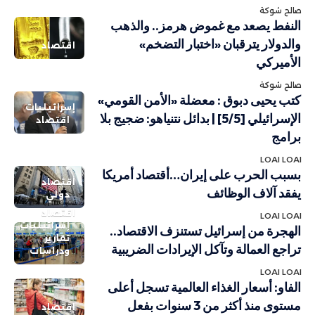
صالح شوكة
النفط يصعد مع غموض هرمز.. والذهب
والدولار يترقبان «اختبار التضخم»
اقتصاد
الأميركي
صالح شوكة
كتب يحيى دبوق : معضلة «الأمن القومي»
إسرائيليات
الإسرائيلي [5/5] | بدائل نتنياهو: ضجيج بلا
اقتصاد
برامج
LOAI LOAI
بسبب الحرب على إيران…أقتصاد أمريكا
اقتصاد
يفقد آلاف الوظائف
دولي
اقتصاد
LOAI LOAI
إسرائيليات
الهجرة من إسرائيل تستنزف الاقتصاد..
تقارير
تراجع العمالة وتآكل الإيرادات الضريبية
ودراسات
LOAI LOAI
الفاو: أسعار الغذاء العالمية تسجل أعلى
مستوى منذ أكثر من 3 سنوات بفعل
اقتصاد