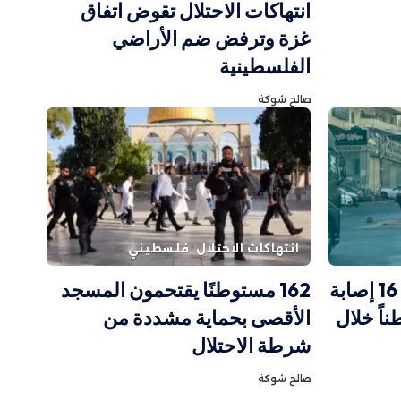
انتهاكات الاحتلال تقوض اتفاق
غزة وترفض ضم الأراضي
الفلسطينية
صالح شوكة
انتهاكات الاحتلال
فلسطيني
الاحتلال يصعّد في قلنديا: 16 إصابة
162 مستوطنًا يقتحمون المسجد
ر من 60 مواطناً خلال
الأقصى بحماية مشددة من
شرطة الاحتلال
صالح شوكة