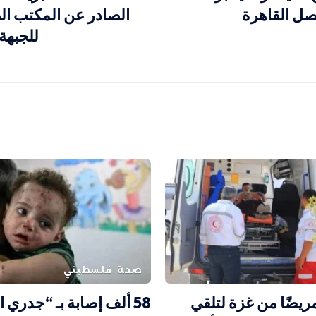
يصل القاهرة
الصادر عن المكتب الص
للجبهة
صحة
فلسطيني
لاء 38 مريضًا من غزة لتلقي
58 ألف إصابة بـ “جدري 