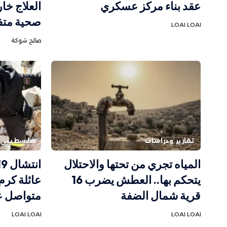
عقد بناء مركز عسكري
العلاج خا
صحية متف
LOAI LOAI
صالح شوكة
تقارير ودراسات
فلسطيني
المياه تجري من تحتها والاحتلال
يتحكم بها.. العطش يضرب 16
عائلة كرم
قرية شمال الضفة
متواصل ع
LOAI LOAI
LOAI LOAI