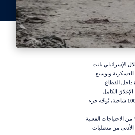
ال الإسرائيلي باتت
عمليات العسكرية وتوسيع
 داخل القطاع.
لإغلاق الكامل
للمعابر، مشيراً إلى أن عدد الشاحنات التي يُسمح بدخولها يومياً لا يتجاوز نحو 100 شاحنة، يُوجَّه جزء
أن الكميات الحالية من الإغاثة لا تغطي سوى نسبة تتراوح بين 5% و10% من الاحتياجات الفعلية
 شاحنة يومياً لتلبية الحد الأدنى من متطلبات