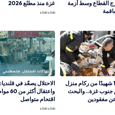
رج القطاع وسط أزمة
غزة منذ مطلع 2026
اقمة
LOAI LOAI
انتهاكات الاحتلال
فلسطيني
انتشال 19 شهيدًا من ركام منزل
 جنوب غزة.. والبحث
واعتقال أكث
ن مفقودين
اقتحام متواصل
LOAI LOAI