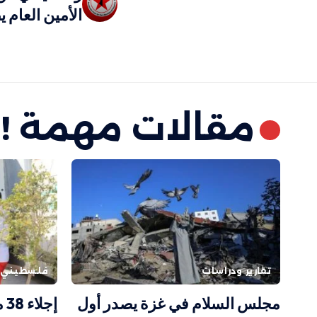
الأمين العام 
مقالات مهمة !
تقارير ودراسات
فلسطيني
مجلس السلام في غزة يصدر أول
إج