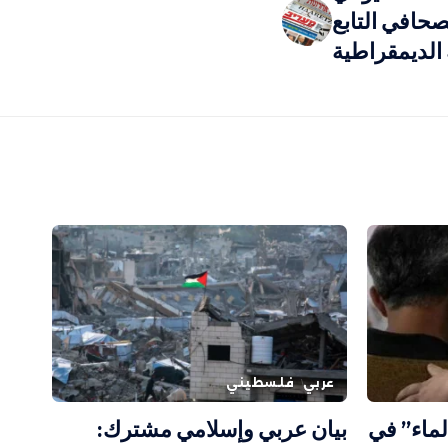
حافي التابع
 الديمقراطية
عربي
فلسطيني
الماء” في
بيان عربي وإسلامي مشترك: