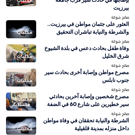
محليات
بيرزيت
صالح شوكة
العثور على جثمان مواطن في بيرزيت..
والشرطة والنيابة تباشران التحقيق
محليات
صالح شوكة
وفاة طفل بحادث دعس في بلدة الشيوخ
شرق الخليل
محليات
صالح شوكة
مصرع مواطن وإصابة أخرى بحادث سير
جنوب نابلس
محليات
صالح شوكة
مصرع شخصين وإصابة آخرين بحادثي
محليات
سير خطيرين على شارع 60 في الضفة
فلسطيني
صالح شوكة
الشرطة والنيابة تحققان في وفاة مواطن
داخل منزله بمدينة قلقيلية
محليات