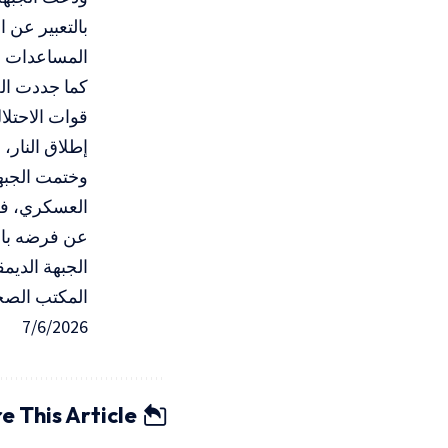
بالتعبير عن 
المساعدات الإ
كما جددت الج
قوات الاحتلا
إطلاق النار،
وختمت الجبهة
العسكري، في
عن فرضه بال
الجبهة الدي
المكتب الصح
7/6/2026
e This Article