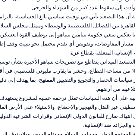
 وأدت إلى سقوط عدد كبير من الشهداء والجرحى.
 أن هذا التصعيد يأتي في توقيت سياسي بالغ الحساسية، بالتزام
لقاهرة بين الفصائل الفلسطينية والوسطاء وممثل مجلس السلام
ا يعكس سعي حكومة بنيامين نتنياهو إلى توظيف القوة العسكرية
سار المفاوضات، وتقويض أي تقدم محتمل نحو تثبيت وقف إطلاق
الإنسانية المتعلقة بقطاع غزة.
تصعيد الميداني يتقاطع مع تصريحات نتنياهو الأخيرة بشأن توسيع
سياسات الحصار والتجويع والتضييق الممنهج، بما يهدف إلى دفع
لاعهم من أرضهم.
ة على أن هذه السياسات تمثل ترجمة عملية لمشروع يستهدف
يني عبر القتل والتهجير والإخضاع، والاستيلاء على الأرض الف
 انتهاك صارخ للقانون الدولي الإنساني وقرارات الشرعية الدول
والجرائم ضد الإنسانية.
المجتمع الدولي ومجلس السلام وممثله السفير ميلادينوف إلى ت