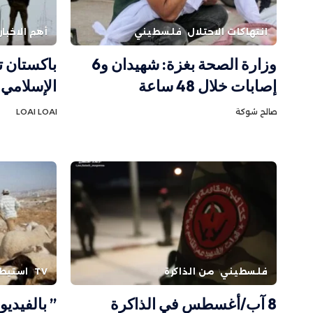
انتهاكات الاحتلال
فلسطيني
أهم الاخبار
وزارة الصحة بغزة: شهيدان و6
باكستان ت
إصابات خلال 48 ساعة
الإسلامي 
صالح شوكة
LOAI LOAI
فلسطيني
من الذاكرة
TV
استيط
8 آب/أغسطس في الذاكرة
” بالفيديو