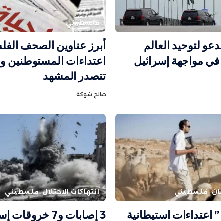
فلسطيني
دعو لتوحيد العالم
أبرز عناوين الصحف الفلس
في مواجهة إسرائيل
اعتداءات المستوطنين وق
تتصدر المشهد
صالح شوكة
ان
فلسطيني
انتهاكات الاحتلال
فلسطيني
 ” اعتداءات استيطانية
3 إصابات و7 خروقات