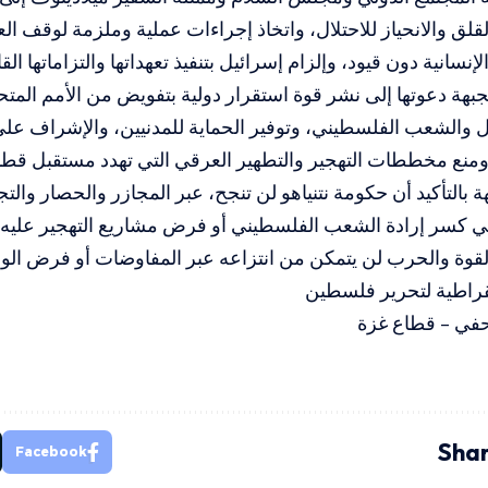
القلق والانحياز للاحتلال، واتخاذ إجراءات عملية وملزمة لوقف ا
نسانية دون قيود، وإلزام إسرائيل بتنفيذ تعهداتها والتزاماتها القان
بهة دعوتها إلى نشر قوة استقرار دولية بتفويض من الأمم المتح
ل والشعب الفلسطيني، وتوفير الحماية للمدنيين، والإشراف على
 ومنع مخططات التهجير والتطهير العرقي التي تهدد مستقبل قطا
 بالتأكيد أن حكومة نتنياهو لن تنجح، عبر المجازر والحصار وال
 كسر إرادة الشعب الفلسطيني أو فرض مشاريع التهجير عليه، و
قوة والحرب لن يتمكن من انتزاعه عبر المفاوضات أو فرض الوق
مقراطية لتحرير فلسطين
في – قطاع غزة
Shar
Facebook