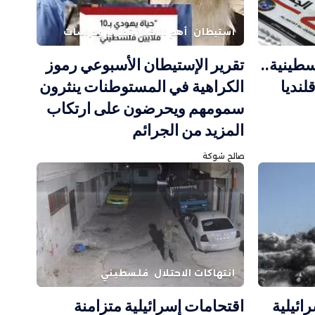
استيطان
أهم الاخبار
تقارير ودراسات
طينية..
تقرير الإستيطان الأسبوعي رموز
لنديا
الكراهية في المستوطنات ينثرون
سمومهم ويحرضون على ارتكاب
المزيد من الجرائم
صالح شوكة
انتهاكات الاحتلال
فلسطيني
 إسرائيلية
اقتحامات إسرائيلية متزامنة