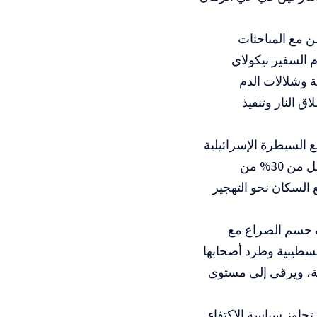
ن مع المباحثات
 السفير نيكولاي
 وشلالات الدم
 النار وتنفيذ
 السيطرة الإسرائيلية
على نحو 70% من مساحة القطاع، وحشر ما يقارب مليوني فلسطيني في أقل من 30% من
 السكان نحو التهجير
 حسم الصراع مع
لسطينية وطرد أصحابها
ية، ويرقى إلى مستوى
جاوز سياسة الاكتفاء