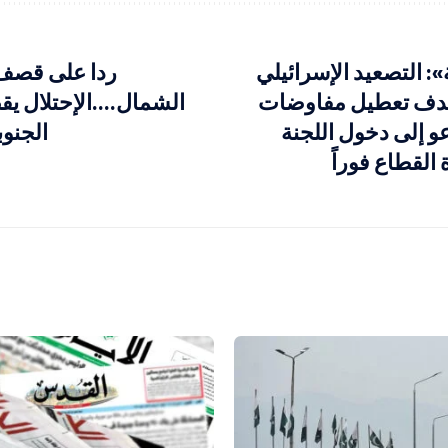
: التصعيد الإسرائيلي
ردا على قصف
دف تعطيل مفاوضات
الشمال….الإحتلال ي
عو إلى دخول اللجنة
الجنو
 القطاع فوراً