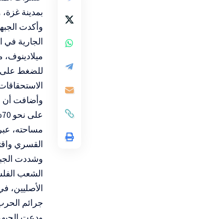
بمدينة غزة،
وأكدت الجبهة
الجارية في ا
ميلادينوف، م
للضغط على م
الاستحقاقات 
وأضافت أن ال
مساحته، عبر 
القسري واقت
وشددت الجبه
الشعب الفلسط
الأصليين، في
جرائم الحرب 
ودعت الجبهة 