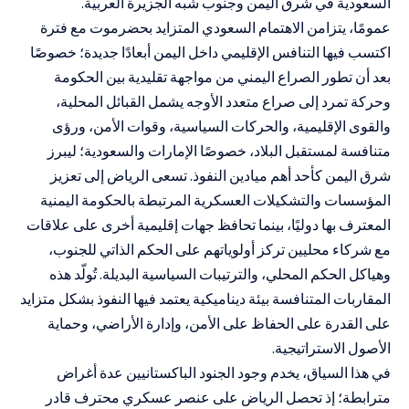
السعودية في شرق اليمن وجنوب شبه الجزيرة العربية.
عمومًا، يتزامن الاهتمام السعودي المتزايد بحضرموت مع فترة
اكتسب فيها التنافس الإقليمي داخل اليمن أبعادًا جديدة؛ خصوصًا
بعد أن تطور الصراع اليمني من مواجهة تقليدية بين الحكومة
وحركة تمرد إلى صراع متعدد الأوجه يشمل القبائل المحلية،
والقوى الإقليمية، والحركات السياسية، وقوات الأمن، ورؤى
متنافسة لمستقبل البلاد، خصوصًا الإمارات والسعودية؛ ليبرز
شرق اليمن كأحد أهم ميادين النفوذ. تسعى الرياض إلى تعزيز
المؤسسات والتشكيلات العسكرية المرتبطة بالحكومة اليمنية
المعترف بها دوليًا، بينما تحافظ جهات إقليمية أخرى على علاقات
مع شركاء محليين تركز أولوياتهم على الحكم الذاتي للجنوب،
وهياكل الحكم المحلي، والترتيبات السياسية البديلة. تُولّد هذه
المقاربات المتنافسة بيئة ديناميكية يعتمد فيها النفوذ بشكل متزايد
على القدرة على الحفاظ على الأمن، وإدارة الأراضي، وحماية
الأصول الاستراتيجية.
في هذا السياق، يخدم وجود الجنود الباكستانيين عدة أغراض
مترابطة؛ إذ تحصل الرياض على عنصر عسكري محترف قادر