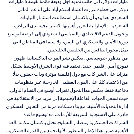
مليارات دولار، إلى جانب تمديد أجل وديعة قائمة بقيمة 5 مليارات
دولار، في خطوة عززت اعتماد إسلام آباد على الدعم المالي
السعودي. هنا يبدو أن باكستان استطاعت استثمار التباينات
السعودية – الإماراتية لتعزيز أهميتها الاستراتيجية لدى الرياض،
وتحويل الدعم الاقتصادي والسياسي السعودي إلى فرصة لتوسيع
دورها الأمني والعسكري في اليمن، ولا سيما في المناطق التي
تمثل محور التنافس بين الحليفين الخليجيين.
من منظور جيوسياسي، يعكس نشر القوات الباكستانية ظهور
نموذج أمني إقليمي جديد، تعتمد فيه قوى الشرق الأوسط بشكل
متزايد على الشراكات مع دول إقليمية مؤثرة وذات حضور، بدلًا
من الاعتماد كليًا على القوى العظمى الخارجية عبر منظومات
دفاعية فقط. يعكس هذا التحول تغيرات أوسع في النظام الدولي،
حيث تسعى الجهات الفاعلة الإقليمية إلى مزيد من الاستقلالية في
إدارة التحديات الأمنية، مع بناء شبكات مرنة من التعاون العسكري
قادرة على الاستجابة السريعة للأزمات، مع توسيع قاعدة
الشراكات العسكرية ومصادر التسليح. تحتل باكستان مكانة بالغة
الأهمية ضمن هذا الإطار المتطور، لأنها تجمع بين القدرة العسكرية،