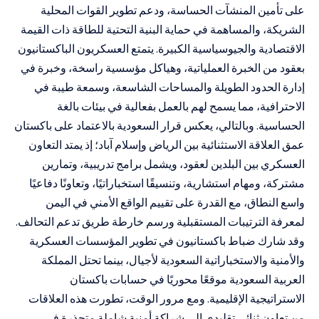
على تأمين المنشآت الحساسة، ودعم تطوير القوات المحلية
الشريكة، والمساهمة في حماية البنية التحتية للطاقة ذات القيمة
الاقتصادية والجيوسياسية الكبيرة. يتمتع العسكريون الباكستانيون
بعقود من الخبرة العملياتية، وهياكل مؤسسية راسخة، وخبرة في
إدارة الحدود الطويلة والمساحات الشاسعة، وسمعة طيبة في
الاحترافية، مما يسمح لهم بالعمل بفعالية في بيئات بالغة
الحساسية. وبالتالي، يعكس قرار السعودية بالاعتماد على باكستان
عمق العلاقة الاستثنائية بين الرياض وإسلام آباد؛ إذ يمتد التعاون
العسكري بين البلدين لعقود، ويشمل برامج تدريبية، وتمارين
مشتركة، ومهام استشارية، وتنسيقًا استخباراتيًا، وتعاونًا دفاعيًا
واسع النطاق، مع القدرة على تقييم الواقع الأمني في اليمن
لمعرفة الترتيبات المستقبلية ورسم خارطة طريق تدعم التحالف.
وقد شارك ضباط باكستانيون في تطوير المؤسسات العسكرية
والأمنية والاستخباراتية السعودية لأجيال، بينما تحتل المملكة
العربية السعودية موقعًا محوريًا في حسابات باكستان
الاستراتيجية الإقليمية. ومع مرور الوقت، تطورت هذه العلاقات
من تعاون ثنائي تقليدي إلى شراكة أمنية شاملة متجذرة في