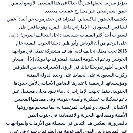
تعزيز سريعة تجعلها شريكًا جذابًا في هذا المسعى الأوسع لتأمين
عمق استراتيجي عبر مسارح عمليات متعددة.
يكشف الحضور الباكستاني المتزايد في حضرموت عن أبعاد أعمق
للتنافس السعودي – الإماراتي داخل اليمن، وهو تنافس ظل
لسنوات أحد أكثر الملفات حساسية داخل التحالف العربي؛ إذ إنه،
على الرغم من أن الرياض وأبو ظبي دخلتا الحرب اليمنية عام
2015 تحت مظلة تحالف لديه أهداف مشتركة تتمثل في مواجهة
الحوثيين ودعم الحكومة اليمنية المعترف بها دوليًا، إلا أن مسار
الحرب أظهر تدريجيًا تباينًا في الرؤى الاستراتيجية بين الطرفين.
ركزت السعودية على الحفاظ على وحدة الدولة اليمنية
ومؤسساتها الرسمية باعتبارها الضامن الأساسي لأمن حدودها
الجنوبية، بينما اتجهت الإمارات إلى بناء نفوذ محلي مستقل عبر
دعم تشكيلات عسكرية وأمنية جنوبية، وفي مقدمتها المجلس
الانتقالي الجنوبي والقوات المرتبطة به، بما ينسجم مع رؤيتها
الأمنية ومصالحها البحرية والاقتصادية في جنوب اليمن.
بالضرورة، انعكس هذا التباين في سلسلة من الأزمات والمواجهات
غير المباشرة بين القوى المدعومة من الطرفين، سواء في عدن