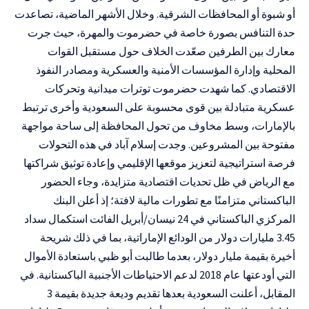
أو شبوة أو المحافظات الشرقية. وخلال الأشهر الماضية، تصاعدت
حدة التنافس بصورة خاصة في حضرموت والمهرة، حيث جرت
معارك بين الطرفين صعّدت الخلاف حول مستقبل القوات
المحلية وإدارة المؤسسات الأمنية والعسكرية ومصادر النفوذ
الاقتصادي. كما شهدت حضرموت توترات ميدانية وتحركات
عسكرية متبادلة بين قوى محسوبة على السعودية وأخرى ترتبط
بالإمارات، وسط مخاوف من تحول المحافظة إلى ساحة مواجهة
مفتوحة بين المشروعين. وجدت إسلام آباد في هذه التحولات
فرصة استراتيجية لتعزيز موقعها الإقليمي وإعادة توثيق شراكتها
مع الرياض في ظل تحديات اقتصادية متزايدة، وجاء الحضور
الباكستاني متزامنًا مع تطورات مالية لافتة؛ إذ أعلن البنك
المركزي الباكستاني في 24 نيسان/أبريل الفائت استكمال سداد
3.45 مليارات دولار من الودائع الإماراتية، بما في ذلك شريحة
أخيرة بقيمة مليار دولار، بعدما طالبت أبو ظبي باستعادة الأموال
التي أودعتها عام 2018 لدعم الاحتياطات الأجنبية الباكستانية. في
المقابل، أعلنت السعودية بعدها تقديم وديعة جديدة بقيمة 3