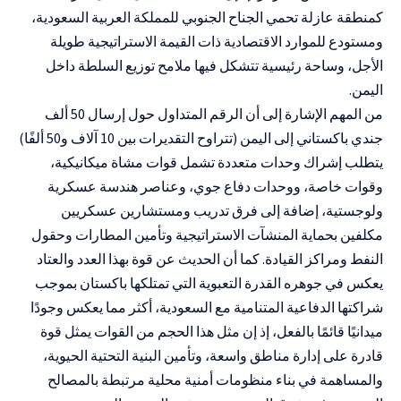
كمنطقة عازلة تحمي الجناح الجنوبي للمملكة العربية السعودية،
ومستودع للموارد الاقتصادية ذات القيمة الاستراتيجية طويلة
الأجل، وساحة رئيسية تتشكل فيها ملامح توزيع السلطة داخل
اليمن.
من المهم الإشارة إلى أن الرقم المتداول حول إرسال 50 ألف
جندي باكستاني إلى اليمن (تتراوح التقديرات بين 10 آلاف و50 ألفًا)
يتطلب إشراك وحدات متعددة تشمل قوات مشاة ميكانيكية،
وقوات خاصة، ووحدات دفاع جوي، وعناصر هندسة عسكرية
ولوجستية، إضافة إلى فرق تدريب ومستشارين عسكريين
مكلفين بحماية المنشآت الاستراتيجية وتأمين المطارات وحقول
النفط ومراكز القيادة. كما أن الحديث عن قوة بهذا العدد والعتاد
يعكس في جوهره القدرة التعبوية التي تمتلكها باكستان بموجب
شراكتها الدفاعية المتنامية مع السعودية، أكثر مما يعكس وجودًا
ميدانيًا قائمًا بالفعل، إذ إن مثل هذا الحجم من القوات يمثل قوة
قادرة على إدارة مناطق واسعة، وتأمين البنية التحتية الحيوية،
والمساهمة في بناء منظومات أمنية محلية مرتبطة بالمصالح