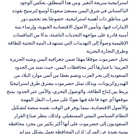
استراتيجية سريعة التغير. ومن هذا المنطلق، يعكس الوجود
الباكستاني في شرق اليمن مسعىً سعوديًا أوسع لترسيخ نفوذه
في مناطق ذات أهمية استراتيجية، خصوصًا بعد تحجيم دور
الإمارات فيها، وتأمين الأصول الاقتصادية الحيوية، وإرساء بنية
أمنية قادرة على مواجهة التحديات الناشئة، بدءًا من التنافسات
الإقليمية وصولًا إلى التهديدات التي تستهدف البنية التحتية للطاقة
وطرق التجارة البحرية.
تحتل حضرموت موقعًا مهمًا ضمن جغرافية اليمن وشبه الجزيرة
العربية؛ باعتبارها أكبر محافظات اليمن، حيث تمتد من الحدود
السعودية إلى بحر العرب وتضم بعضًا من أثمن موارد البلاد من
الهيدروكربونات، وبذلك تمثل حضرموت مفترق طرق استراتيجيًا
يربط بين إنتاج الطاقة، والوصول البحري، والأمن عبر الحدود. يمنح
موقعها أي جهة فاعلة فيها نفوذًا على ممرات النقل المهمة
والأصول الاقتصادية، بينما يوفر في الوقت نفسه منصة لتشكيل
النظام السياسي اليمني المستقبلي. ولذلك، ينظر صناع القرار
السعوديون إلى حضرموت على أنها أكثر بكثير من مجرد محافظة
يمنية بعيدة عن المركز؛ إذ إن المحافظة تعمل بشكل متزايد