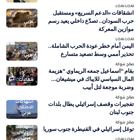
LOAI LOAI
انشقاقات «الدعم السريع» ومستقبل
حرب السودان.. تصدّع داخلي يعيد رسم
عربي
موازين المعركة
LOAI LOAI
اليمن أمام خطر عودة الحرب الشاملة..
تحذير أممي وسط تصعيد متسارع
عربي
صالح شوكة
بقام “اسماعيل جمعه الريماوي “هزيمة
المال السياسي للايباك في ميشيغان…
مقالات
وضربة موجعة لتل أبيب
صالح شوكة
انتهاكات
تفجيرات وقصف إسرائيلي يطال بلدات
الاحتلال
جنوب لبنان
عربي
صالح شوكة
انتهاكات
توغل إسرائيلي في القنيطرة جنوب سوريا
الاحتلال
علوم
عربي
LOAI LOAI
وتكنولوجيا