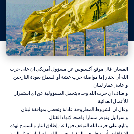
المسار : قال موقع أكسيوس عن مسؤول أمريكي ان على حزب
الله أن يختار إما مواصلة حرب عبثية أو السماح بعودة النازحين
وإعادة إعمار لبنان
واضاف ان حزب الله وحده يتحمل المسؤولية عن أي استمرار
للأعمال العدائية
وقال ان الشروط المطروحة عادلة وتحظى بموافقة لبنان
وإسرائيل وتوفر مسارا واضحا لإنهاء القتال
وتابع: على حزب الله التوقف فورا عن إطلاق النار والسماح لهذه
الاتفاقات بأن تدخل حيز التنفيذ وحزب الله يواصل استغلال البنية