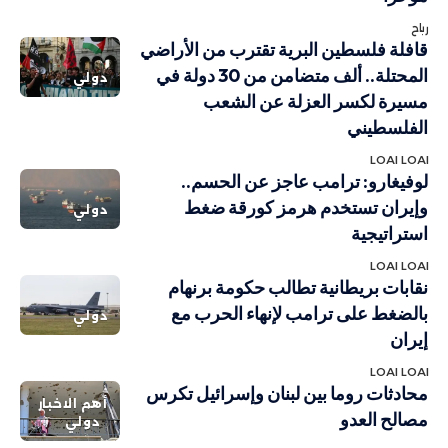
رباح
قافلة فلسطين البرية تقترب من الأراضي
المحتلة.. ألف متضامن من 30 دولة في
دولي
مسيرة لكسر العزلة عن الشعب
الفلسطيني
LOAI LOAI
لوفيغارو: ترامب عاجز عن الحسم..
وإيران تستخدم هرمز كورقة ضغط
دولي
استراتيجية
LOAI LOAI
نقابات بريطانية تطالب حكومة برنهام
بالضغط على ترامب لإنهاء الحرب مع
دولي
إيران
LOAI LOAI
محادثات روما بين لبنان وإسرائيل تكرس
أهم الاخبار
مصالح العدو
دولي