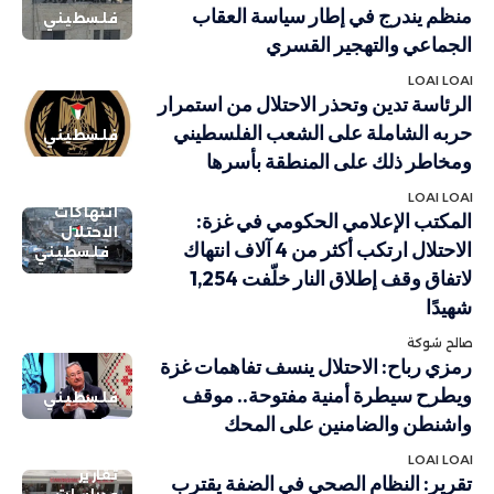
منظم يندرج في إطار سياسة العقاب
فلسطيني
الجماعي والتهجير القسري
LOAI LOAI
الرئاسة تدين وتحذر الاحتلال من استمرار
حربه الشاملة على الشعب الفلسطيني
فلسطيني
ومخاطر ذلك على المنطقة بأسرها
LOAI LOAI
انتهاكات
المكتب الإعلامي الحكومي في غزة:
الاحتلال
الاحتلال ارتكب أكثر من 4 آلاف انتهاك
فلسطيني
لاتفاق وقف إطلاق النار خلّفت 1,254
شهيدًا
صالح شوكة
رمزي رباح: الاحتلال ينسف تفاهمات غزة
ويطرح سيطرة أمنية مفتوحة.. موقف
فلسطيني
واشنطن والضامنين على المحك
LOAI LOAI
تقارير
تقرير: النظام الصحي في الضفة يقترب