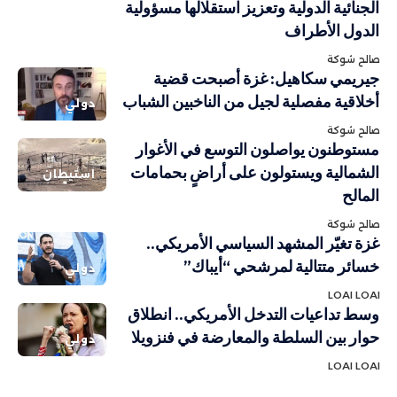
الجنائية الدولية وتعزيز استقلالها مسؤولية
الدول الأطراف
صالح شوكة
جيريمي سكاهيل: غزة أصبحت قضية
أخلاقية مفصلية لجيل من الناخبين الشباب
دولي
صالح شوكة
مستوطنون يواصلون التوسع في الأغوار
الشمالية ويستولون على أراضٍ بحمامات
استيطان
المالح
صالح شوكة
غزة تغيّر المشهد السياسي الأمريكي..
خسائر متتالية لمرشحي “أيباك”
دولي
LOAI LOAI
وسط تداعيات التدخل الأمريكي.. انطلاق
حوار بين السلطة والمعارضة في فنزويلا
دولي
LOAI LOAI