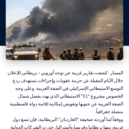
المسار : كشفت تقارير غربية عن توجه أوروبي – بريطاني للإعلان
خلال الأيام المقبلة عن حزمة عقوبات وإجراءات تستهدف ردع
التوسع الاستيطاني الإسرائيلي في الضفة الغربية، وعلى وجه
الخصوص مشروع “E1” الاستيطاني الذي يهدد بفصل شمال
الضفة الغربية عن جنوبها وتقويض إمكانية إقامة دولة فلسطينية
متصلة جغرافياً.
ووفقاً لما أوردته صحيفة “الغارديان” البريطانية، فإن تسع دول
غربية، بينها بريطانيا وفرنسا وأستراليا، حذرت الشركات الدولية