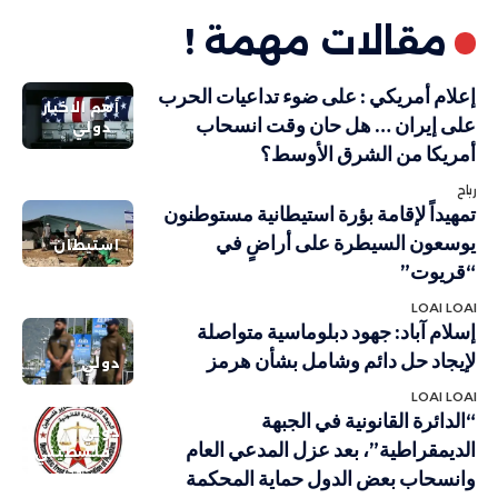
مقالات مهمة !
إعلام أمريكي : على ضوء تداعيات الحرب
أهم الاخبار
على إيران … هل حان وقت انسحاب
دولي
أمريكا من الشرق الأوسط؟
رباح
تمهيداً لإقامة بؤرة استيطانية مستوطنون
يوسعون السيطرة على أراضٍ في
استيطان
“قريوت”
LOAI LOAI
إسلام آباد: جهود دبلوماسية متواصلة
لإيجاد حل دائم وشامل بشأن هرمز
دولي
LOAI LOAI
“الدائرة القانونية في الجبهة
دولي
الديمقراطية”، بعد عزل المدعي العام
فلسطيني
وانسحاب بعض الدول حماية المحكمة