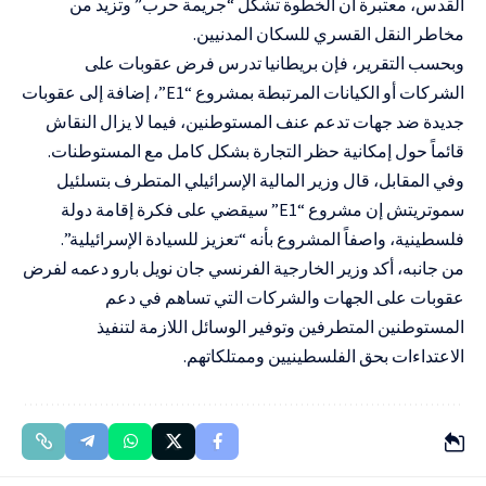
القدس، معتبرة أن الخطوة تشكل “جريمة حرب” وتزيد من
مخاطر النقل القسري للسكان المدنيين.
وبحسب التقرير، فإن بريطانيا تدرس فرض عقوبات على
الشركات أو الكيانات المرتبطة بمشروع “E1”، إضافة إلى عقوبات
جديدة ضد جهات تدعم عنف المستوطنين، فيما لا يزال النقاش
قائماً حول إمكانية حظر التجارة بشكل كامل مع المستوطنات.
وفي المقابل، قال وزير المالية الإسرائيلي المتطرف بتسلئيل
سموتريتش إن مشروع “E1” سيقضي على فكرة إقامة دولة
فلسطينية، واصفاً المشروع بأنه “تعزيز للسيادة الإسرائيلية”.
من جانبه، أكد وزير الخارجية الفرنسي جان نويل بارو دعمه لفرض
عقوبات على الجهات والشركات التي تساهم في دعم
المستوطنين المتطرفين وتوفير الوسائل اللازمة لتنفيذ
الاعتداءات بحق الفلسطينيين وممتلكاتهم.