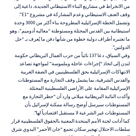
من الانخراط في مشاريع البناء الاستيطاني الجديدة، داعية إلى
وقف العنف الاستيطاني وعدم المشاركة في مشروع “E1”.
وتشمل الخطة الإسرائيلية المطروحة بناء أكثر من 3000 وحدة
استيطانية بين القدس المحتلة ومستوطنة “معاليه أدوميم”، وهو
ما تعتبره أطراف دولية خطوة من شأنها دفن ما يُعرف بـ “حل
الدولتين”.
وفي السياق، دعا 137 نائباً من حزب العمال البريطاني حكومة
لندن إلى اتخاذ “إجراءات عاجلة وملموسة” لمواجهة تصاعد
الانتهاكات الإسرائيلية بحق الفلسطينيين في الضفة الغربية
والقدس الشرقية، بما يشمل وقف التجارة مع المستوطنات
الإسرائيلية المقامة على الأراضي الفلسطينية المحتلة.
وأكدت النائبة البريطانية ميلاني وارد أن “حظر التجارة مع
المستوطنات سيرسل أوضح رسالة ممكنة لإسرائيل بأن
المستوطنات غير الشرعية لا مستقبل اقتصادياً لها”.
كما أدانت لجنة الأمم المتحدة المعنية بالحقوق الفلسطينية قرار
سلطات الاحتلال تهجير سكان تجمع “خان الأحمر” البدوي شرق