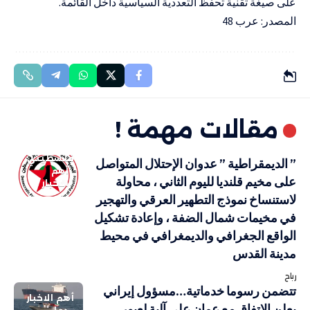
على صيغة تقنية تحفظ التعددية السياسية داخل القائمة.
المصدر: عرب 48
مقالات مهمة !
فلسطيني
” الديمقراطية ” عدوان الإحتلال المتواصل
أهم
على مخيم قلنديا لليوم الثاني ، محاولة
الاخبار
لاستنساخ نموذج التطهير العرقي والتهجير
في مخيمات شمال الضفة ، وإعادة تشكيل
الواقع الجغرافي والديمغرافي في محيط
مدينة القدس
رباح
تتضمن رسوما خدماتية…مسؤول إيراني
أهم الاخبار
يعلن الإتفاق مع عمان على آلية لعبور