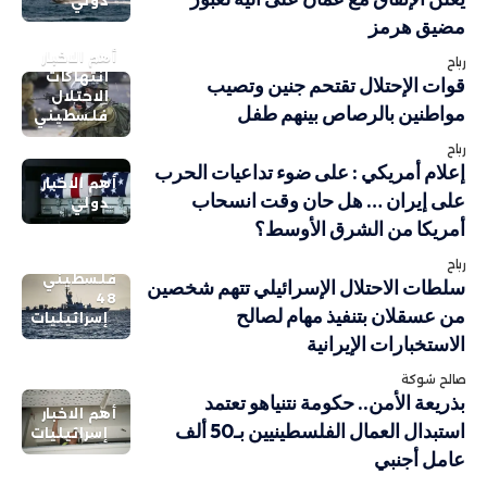
دولي
مضيق هرمز
أهم الاخبار
رباح
انتهاكات
قوات الإحتلال تقتحم جنين وتصيب
الاحتلال
مواطنين بالرصاص بينهم طفل
فلسطيني
رباح
إعلام أمريكي : على ضوء تداعيات الحرب
أهم الاخبار
على إيران … هل حان وقت انسحاب
دولي
أمريكا من الشرق الأوسط؟
رباح
فلسطيني
سلطات الاحتلال الإسرائيلي تتهم شخصين
48
من عسقلان بتنفيذ مهام لصالح
إسرائيليات
الاستخبارات الإيرانية
صالح شوكة
بذريعة الأمن.. حكومة نتنياهو تعتمد
أهم الاخبار
استبدال العمال الفلسطينيين بـ50 ألف
إسرائيليات
عامل أجنبي