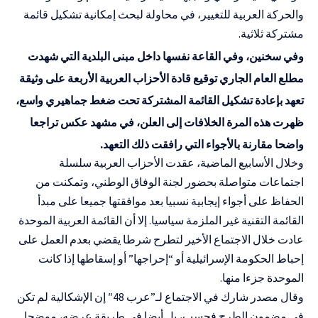
والحركة العربية للتغيير، في محاولة لبحث إمكانية تشكيل قائمة
مشتركة ثلاثية.
وفي سخنين، وفي القاعة نفسها داخل مبنى البلدية التي شهدت
مطلع العام الجاري توقيع قادة الأحزاب العربية الأربعة على وثيقة
تعهد بإعادة تشكيل القائمة المشتركة تحت ضغط جماهيري واسع،
ظهرت هذه المرة الخلافات إلى العلن، في مشهد عكس تراجعا
واضحا مقارنة بالأجواء التي رافقت ذلك التعهد.
وخلال الأسابيع الماضية، عقدت الأحزاب العربية سلسلة
اجتماعات متواصلة بحضور لجنة الوفاق الوطني، وتمكنت من
الحفاظ على أجواء إيجابية نسبيا بعد موافقتها جميعا على مبدأ
القائمة التقنية غير الملزمة سياسيا. إلا أن القائمة العربية الموحدة
عادت خلال الاجتماع الأخير لتطرح شرطا يقضي بعدم العمل على
إحباط الحكومة الإسرائيلية أو “إحراجها” أو إسقاطها إذا كانت
الموحدة جزءا منها.
وقال مصدر شارك في الاجتماع لـ”عرب 48″ إن الإشكالية لم تكن
في مضمون الطرح فحسب، بل أيضا في طريقة عرضه، موضحا