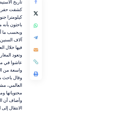
تاريخ الاستي
باحثون بأنه 
وبحسب ما أع
آلاف السنين،
فيها خلال ال
وتعود المغار
عاشوا في منط
واسعة من الع
وقال باحث من
العالمي، مشي
محتوياتها وم
وأضاف أن الف
الانتقال إلى