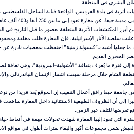
طان البشري في المنطقة.
كيلومترا جنوبي مدينة حيفا،
من أبرز المكتشفات الأثرية المتعلقة بعصور ما قبل التاريخ في ال
لنت سلطة الآثار الإسرائيلية، فإن المغارة ظلت مغلقة ومحف
 ما جعلها أشبه بـ”كبسولة زمنية” احتفظت بمعطيات نادرة عن حي
عصر الحجري القديم.
ة إلى فترة ما يُعرف بثقافة “الأشولية–اليبرودية”، وهي ثقافة لص
قة الشام خلال مرحلة سبقت انتشار الإنسان النياندرتالي والإ
الم.
 جامعة حيفا رافق أعمال التنقيب إن الموقع يُعد فريدا من نو
را إلى أن الظروف الطبيعية الاستثنائية داخل المغارة ساهمت 
نع تعرضها للتلف عبر الزمن.
ترة التي تعود إليها المغارة شهدت تحولات مهمة في أنماط حياة 
 العيش ضمن مجموعات أكبر والبقاء لفترات أطول في مواقع الاس