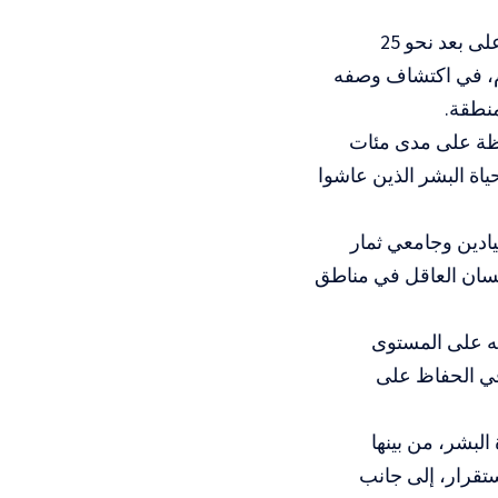
كشفت حفريات أثرية في بلدة الفرديس، الواقعة قبالة الساحل الفلسطيني على بعد نحو 25
 عن مغارة تعود إلى ما بين 250 ألفا و400 ألف عام، في اكتشاف وصفه
منطقة.
وظة على مدى مئات
اة البشر الذين عاشوا
يادين وجامعي ثمار
نسان العاقل في مناطق
عه على المستوى
في الحفاظ على
البشر، من بينها
تقرار، إلى جانب