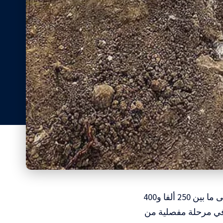
المسار : اكتشاف مغارة ما قبل تاريخية في بلدة الفرديس جنوبي حيفا تعود إلى ما بين 250 ألفا و400
 في مرحلة مفصلية من