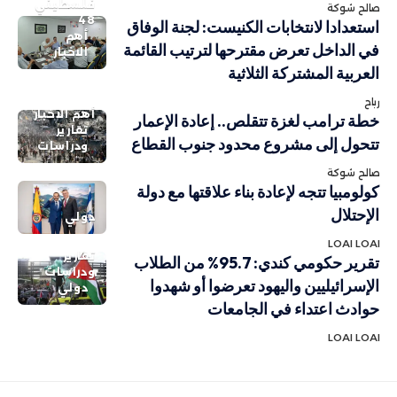
فلسطيني
صالح شوكة
48
استعدادا لانتخابات الكنيست: لجنة الوفاق
أهم
في الداخل تعرض مقترحها لترتيب القائمة
الاخبار
العربية المشتركة الثلاثية
رباح
أهم الاخبار
خطة ترامب لغزة تتقلص.. إعادة الإعمار
تقارير
تتحول إلى مشروع محدود جنوب القطاع
ودراسات
صالح شوكة
كولومبيا تتجه لإعادة بناء علاقتها مع دولة
الإحتلال
دولي
LOAI LOAI
تقارير
تقرير حكومي كندي: 95.7% من الطلاب
ودراسات
الإسرائيليين واليهود تعرضوا أو شهدوا
دولي
حوادث اعتداء في الجامعات
LOAI LOAI