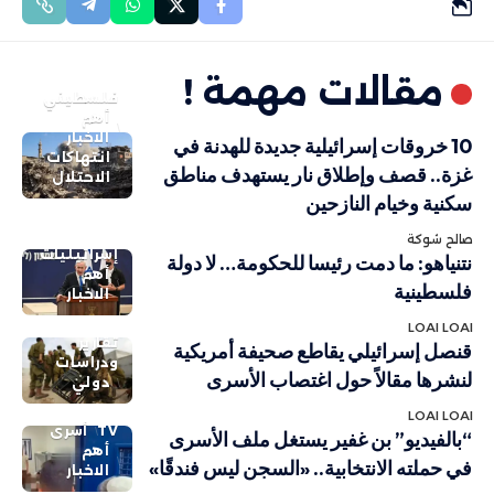
مقالات مهمة !
فلسطيني
أهم
الاخبار
10 خروقات إسرائيلية جديدة للهدنة في
انتهاكات
غزة.. قصف وإطلاق نار يستهدف مناطق
الاحتلال
سكنية وخيام النازحين
صالح شوكة
إسرائيليات
نتنياهو: ما دمت رئيسا للحكومة… لا دولة
أهم
فلسطينية
الاخبار
LOAI LOAI
تقارير
قنصل إسرائيلي يقاطع صحيفة أمريكية
ودراسات
لنشرها مقالاً حول اغتصاب الأسرى
دولي
LOAI LOAI
TV
أسرى
“بالفيديو” بن غفير يستغل ملف الأسرى
أهم
في حملته الانتخابية.. «السجن ليس فندقًا»
الاخبار