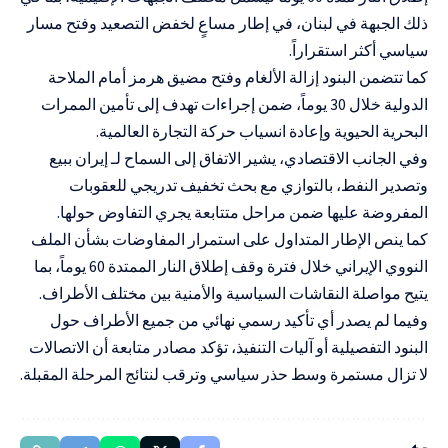
ذلك الجبهة في لبنان، في إطار مساعٍ لخفض التصعيد وفتح مسار
سياسي أكثر استقراراً.
كما تتضمن البنود إزالة الألغام وفتح مضيق هرمز أمام الملاحة
الدولية خلال 30 يوماً، ضمن إجراءات تهدف إلى تأمين الممرات
البحرية الحيوية وإعادة انسياب حركة التجارة العالمية.
وفي الجانب الاقتصادي، يشير الاتفاق إلى السماح لـ إيران ببيع
وتصدير النفط، بالتوازي مع بحث تخفيف تدريجي للعقوبات
المفروضة عليها ضمن مراحل متتابعة يجري التفاوض حولها.
كما ينص الإطار المتداول على استمرار المفاوضات بشأن الملف
النووي الإيراني خلال فترة وقف إطلاق النار الممتدة 60 يوماً، بما
يتيح مواصلة النقاشات السياسية والأمنية بين مختلف الأطراف.
وفيما لم يصدر أي تأكيد رسمي نهائي من جميع الأطراف حول
البنود التفصيلية أو آليات التنفيذ، تؤكد مصادر متابعة أن الاتصالات
لا تزال مستمرة وسط حذر سياسي وترقب لنتائج المرحلة المقبلة.