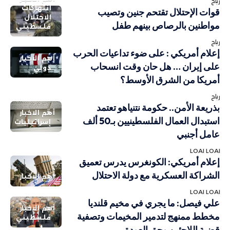
رباح
انتهاكات
قوات الإحتلال تقتحم جنين وتصيب
الاحتلال
مواطنين بالرصاص بينهم طفل
فلسطيني
رباح
إعلام أمريكي : على ضوء تداعيات الحرب
أهم الاخبار
على إيران … هل حان وقت انسحاب
دولي
أمريكا من الشرق الأوسط؟
رباح
بذريعة الأمن.. حكومة نتنياهو تعتمد
أهم الاخبار
استبدال العمال الفلسطينيين بـ50 ألف
إسرائيليات
عامل أجنبي
LOAI LOAI
إعلام أمريكي: الكونغرس يدرس تعميق
الشراكة العسكرية مع دولة الاحتلال
أهم الاخبار
LOAI LOAI
علي فيصل: ما يجري في مخيم قلنديا
أهم الاخبار
مخطط ممنهج لتدمير المخيمات وتصفية
فلسطيني
قضية اللاجئين وحق العودة