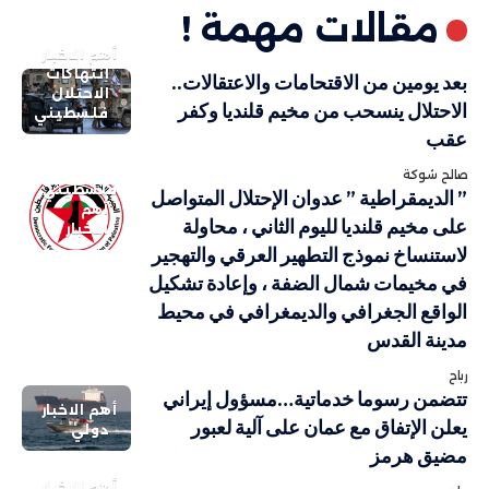
مقالات مهمة !
أهم الاخبار
انتهاكات
بعد يومين من الاقتحامات والاعتقالات..
الاحتلال
الاحتلال ينسحب من مخيم قلنديا وكفر
فلسطيني
عقب
صالح شوكة
فلسطيني
” الديمقراطية ” عدوان الإحتلال المتواصل
أهم
على مخيم قلنديا لليوم الثاني ، محاولة
الاخبار
لاستنساخ نموذج التطهير العرقي والتهجير
في مخيمات شمال الضفة ، وإعادة تشكيل
الواقع الجغرافي والديمغرافي في محيط
مدينة القدس
رباح
تتضمن رسوما خدماتية…مسؤول إيراني
أهم الاخبار
يعلن الإتفاق مع عمان على آلية لعبور
دولي
مضيق هرمز
أهم الاخبار