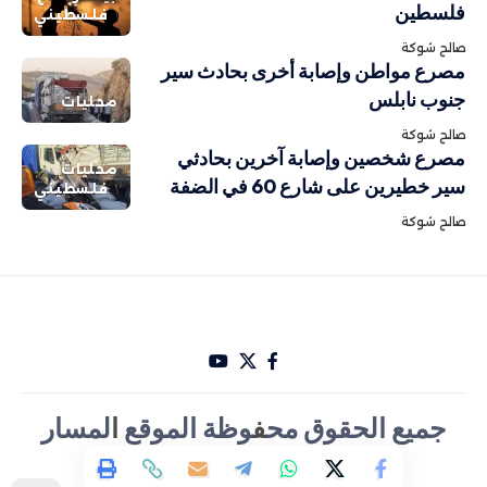
فلسطين
فلسطيني
صالح شوكة
مصرع مواطن وإصابة أخرى بحادث سير
جنوب نابلس
محليات
صالح شوكة
مصرع شخصين وإصابة آخرين بحادثي
محليات
سير خطيرين على شارع 60 في الضفة
فلسطيني
صالح شوكة
جميع الحقوق مح
ف
وظة الموقع
ا
لمسار
الأخباري تصميم Hakam