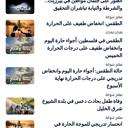
العثور على جثمان مواطن في بيرزيت..
والشرطة والنيابة تباشران التحقيق
محليات
صالح شوكة
الطقس: انخفاض طفيف على الحرارة
بيئة ومناخ
LOAI LOAI
الطقس في فلسطين: أجواء حارة اليوم
وانخفاض طفيف على درجات الحرارة
بيئة ومناخ
الخميس
صالح شوكة
حالة الطقس: أجواء حارة اليوم وانخفاض
تدريجي على درجات الحرارة نهاية
بيئة ومناخ
الأسبوع
صالح شوكة
وفاة طفل بحادث دعس في بلدة الشيوخ
شرق الخليل
محليات
صالح شوكة
انحسار تدريجي للموجة الحارة في
بيئة ومناخ