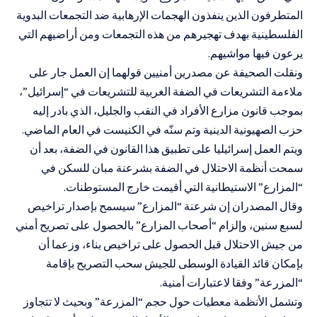
المتطرفون الذين ينفذون الهجمات الإرهابية ضد التجمعات البدوية
الفلسطينية بهدف تهجيرهم من هذه التجمعات ومن أراضيهم التي
يرعون فيها مواشيهم.
ونقلت الصحيفة عن مصدرين أمنيين قولهما إن العمل جار على
ملاءمة التشريعات في الضفة الغربية للتشريعات في “إسرائيل”،
بموجب قانون مزارع الأفراد في النقب والجليل، الذي بادر إليه
حزب الصهيونية الدينية وتم سنّه في الكنيست في العام الماضي.
ويتم العمل إسرائيليا على تطبيق هذا القانون في الضفة، بعد أن
سمحت أنظمة الاحتلال في الضفة بشرعنة مبان للسكن في
“المزارع” الاستيطانية التي أقيمت خارج المستوطنات.
وقال المصدران إن شرعنة “المزارع” سيسمح بإصدار تراخيص
لسبع سنين، وإلزام “أصحاب المزارع” بالحصول على تصريح أمني
من جيش الاحتلال قبل الحصول على تراخيص بناء، وزعما أن
بإمكان قائد القيادة الوسطى للجيش سحب التصريح بإقامة
“المزرعة” وفقا لاعتبارات أمنية.
وتشمل الأنظمة معطيات حول حجم “المزرعة” وبحيث لا تتجاوز