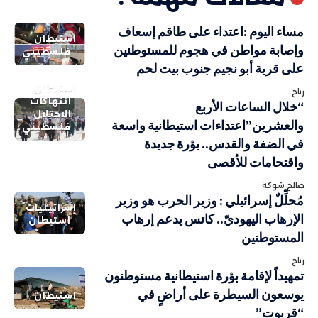
مساء اليوم :اعتداء على طاقم إسعاف
استيطان
وإصابة مواطن في هجوم للمستوطنين
فلسطيني
على قرية أبو نجيم جنوب بيت لحم
استيطان
رباح
انتهاكات
“خلال الساعات الأربع
الاحتلال
والعشرين”اعتداءات استيطانية واسعة
فلسطيني
في الضفة والقدس.. بؤرة جديدة
واقتحامات للأقصى
صالح شوكة
مُحلِّلٌ إسرائيلي : وزير الحرب هو وزير
إسرائيليات
الإرهاب اليهوديّ.. كاتس يدعم إرهاب
استيطان
المستوطنين
رباح
تمهيداً لإقامة بؤرة استيطانية مستوطنون
يوسعون السيطرة على أراضٍ في
استيطان
“قريوت”