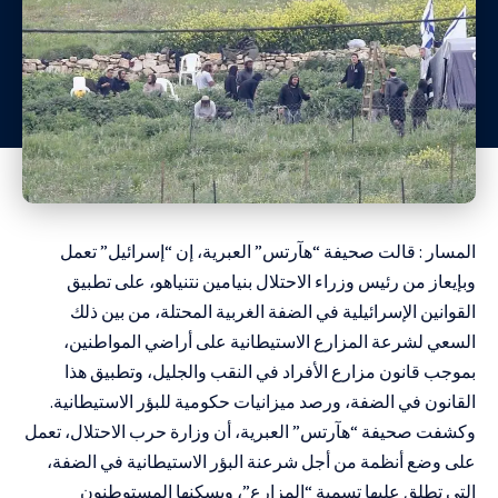
المسار : قالت صحيفة “هآرتس” العبرية، إن “إسرائيل” تعمل
وبإيعاز من رئيس وزراء الاحتلال بنيامين نتنياهو، على تطبيق
القوانين الإسرائيلية في الضفة الغربية المحتلة، من بين ذلك
السعي لشرعة المزارع الاستيطانية على أراضي المواطنين،
بموجب قانون مزارع الأفراد في النقب والجليل، وتطبيق هذا
القانون في الضفة، ورصد ميزانيات حكومية للبؤر الاستيطانية.
وكشفت صحيفة “هآرتس” العبرية، أن وزارة حرب الاحتلال، تعمل
على وضع أنظمة من أجل شرعنة البؤر الاستيطانية في الضفة،
التي تطلق عليها تسمية “المزارع”، ويسكنها المستوطنون