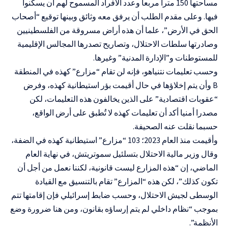
مساحتها 150 مترا مربعا وعدد الأفراد المسموح لهم أن يسكنوا
فيها. وعلى مقدم الطلب أن يرفق معه وثائق وبينها توقيع “أصحاب
الحق في الأرض”، علما أن هذه أراض مسروقة من الفلسطينيين
وصادرتها سلطات الاحتلال، وتصاريح تصدرها المجالس الإقليمية
للمستوطنات و”الإدارة المدنية” وغيرها.
وحسب تعليمات نتنياهو، فإنه لن تقام “مزارع” كهذه في المنطقة
B وأن يتم إخلاؤها في حال أقيمت بؤر استيطانية كهذه، وفرض
“عقوبات اقتصادية” على الذين يخالفون هذه التعليمات، لكن
مصدرا أمنيا أكد أن تعليمات كهذه لا تُطبق على أرض الواقع،
حسبما نقلت عنه الصحيفة.
وأقيمت منذ العام 2023؛ 103 “مزارع” استيطانية كهذه في الضفة،
وقال وزير مالية الاحتلال بتسلئيل سموتريتش، في نهاية العام
الماضي، إن “هذه المزارع ليست قانونية، لكننا نعمل من أجل أن
تكون كذلك”، لكن هذه “المزارع” تقام بالتنسيق مع القيادة
الوسطى لجيش الاحتلال، وحسب ضابط إسرائيلي فإن إقامتها تتم
بموجب “نظام داخلي لم يتم إرساؤه بقانون، ومن هنا ضرورة وضع
الأنظمة”.