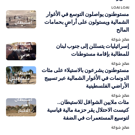
LOAI LOAI
مستوطنون يواصلون التوسع في الأغوار
الشمالية ويستولون على أراضٍ بحمامات
استيطان
المالح
صالح شوكة
استيطان
إسرائيليات يتسللن إلى جنوب لبنان
إسرائيليات
للمطالبة بإقامة مستوطنات
عربي
صالح شوكة
مستوطنون يشرعون بالاستيلاء على مئات
استيطان
الدونمات في الأغوار الشمالية عبر تسييج
فلسطيني
الأراضي الفلسطينية
صالح شوكة
استيطان
مئات ملايين الشواقل للاستيطان..
أهم
كنيست الاحتلال يقر حزمة مالية قياسية
الاخبار
لتوسيع المستعمرات في الضفة
صالح شوكة