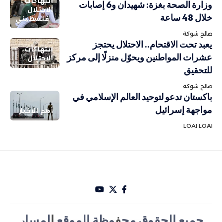
انتهاكات
وزارة الصحة بغزة: شهيدان و6 إصابات
الاحتلال
خلال 48 ساعة
فلسطيني
صالح شوكة
يعبد تحت الاقتحام.. الاحتلال يحتجز
انتهاكات
عشرات المواطنين ويحوّل منزلًا إلى مركز
الاحتلال
للتحقيق
صالح شوكة
باكستان تدعو لتوحيد العالم الإسلامي في
مواجهة إسرائيل
أهم الاخبار
LOAI LOAI
جميع الحقوق مح
ف
وظة الموقع
ا
لمسار