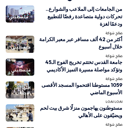
من الجامعات إلى الملاعب والشوارع..
دولي
تحركات دولية متصاعدة رفضًا للتطبيع
فلسطيني
ودعمًا لغزة
صالح شوكة
أكثر من 42 ألف مسافر عبر معبر الكرامة
خلال أسبوع
فلسطيني
صالح شوكة
جامعة القدس تختتم تخريج الفوج الـ45
وتؤكد مواصلة مسيرة التميز الأكاديمي
فلسطيني
صالح شوكة
1059 مستوطنا اقتحموا المسجد الأقصى
انتهاكات
الأسبوع الماضي
الاحتلال
LOAI LOAI
استيطان
مستوطنون يهاجمون منزلًا شرق بيت لحم
انتهاكات
ويضيّقون على الأهالي
الاحتلال
صالح شوكة