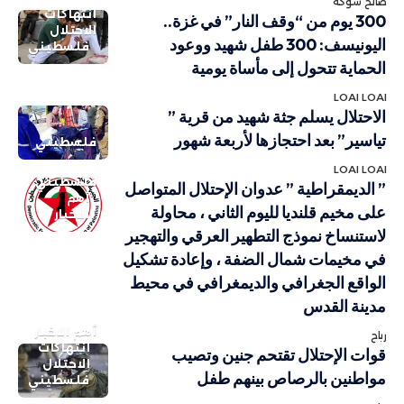
صالح شوكة
انتهاكات
300 يوم من “وقف النار” في غزة..
الاحتلال
اليونيسف: 300 طفل شهيد ووعود
فلسطيني
الحماية تتحول إلى مأساة يومية
LOAI LOAI
الاحتلال يسلم جثة شهيد من قرية ”
تياسير” بعد احتجازها لأربعة شهور
فلسطيني
LOAI LOAI
فلسطيني
” الديمقراطية ” عدوان الإحتلال المتواصل
أهم
على مخيم قلنديا لليوم الثاني ، محاولة
الاخبار
لاستنساخ نموذج التطهير العرقي والتهجير
في مخيمات شمال الضفة ، وإعادة تشكيل
الواقع الجغرافي والديمغرافي في محيط
مدينة القدس
أهم الاخبار
رباح
انتهاكات
قوات الإحتلال تقتحم جنين وتصيب
الاحتلال
مواطنين بالرصاص بينهم طفل
فلسطيني