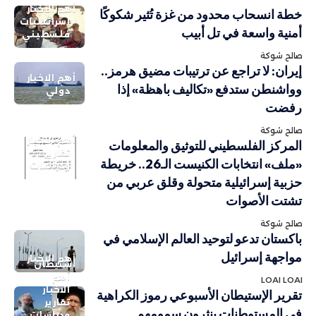
أهم الاخبار
خطة انسحاب محدود من غزة تُثير شكوكًا
إسرائيليات
أمنية واسعة في تل أبيب
فلسطيني
صالح شوكة
إيران: لا تراجع عن ترتيبات مضيق هرمز..
أهم الاخبار
وواشنطن ستدفع «تكاليف باهظة» إذا
دولي
رفضت
صالح شوكة
أهم الاخبار
المركز الفلسطيني للتوثيق والمعلومات
تقارير
«ملف» انتخابات الكنيست الـ26.. خريطة
ودراسات
حزبية إسرائيلية متحولة وقلق عربي من
تشتت الأصوات
صالح شوكة
باكستان تدعو لتوحيد العالم الإسلامي في
مواجهة إسرائيل
أهم الاخبار
استيطان
أهم
LOAI LOAI
الاخبار
تقرير الإستيطان الأسبوعي رموز الكراهية
تقارير
في المستوطنات ينثرون سمومهم
ودراسات