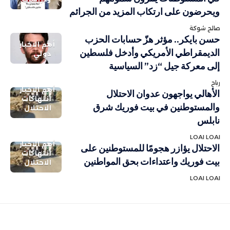
ويحرضون على ارتكاب المزيد من الجرائم
صالح شوكة
حسن بايكر.. مؤثر هزّ حسابات الحزب
أهم الاخبار
الديمقراطي الأمريكي وأدخل فلسطين
دولي
إلى معركة جيل “زد” السياسية
رباح
أهم الاخبار
الأهالي يواجهون عدوان الاحتلال
انتهاكات
والمستوطنين في بيت فوريك شرق
الاحتلال
نابلس
LOAI LOAI
أهم الاخبار
الاحتلال يؤازر هجومًا للمستوطنين على
انتهاكات
بيت فوريك واعتداءات بحق المواطنين
الاحتلال
LOAI LOAI