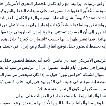
ة، ستُعلَّق العقوبات المفروضة على مبيعات النفط والبتروكيما
أن تُجرى محادثات تمتد 60 يوماً بشأن القضايا النووية والرفع الكامل ل
شنطن وحلفاؤها خططاً لإعادة إعمار إيران بقيمة لا تقل عن 300 مليار دولار.
ة مهر إلى أن المسودة تستثني برنامج إيران الصاروخي ودعمها
نهائية، فيما تعتبر طهران أنها حققت “انتصارات كبيرة” خلال هذه
نه يخطط لحضور حفل توقيع اتفاق السلام مع إيران في جنيف 
لرئيس الأمريكي جيه. دي فانس الأحد أنه يخطط لحضور حفل توق
يسرا في غضون أيام قليلة، مشيرا إلى أن الرئيس ترامب قد يش
 سؤال لشبكة “فوكس نيوز” حول ما إذا كان سيحضر مراسم التو
باكستان الوسيطة إنه سيقام في جنيف في 19 يونيو/ حزي
من الممكن أن يكون الرئيس نفسه هناك”.
نسا وألمانيا وإيطاليا مستعدة لرفع العقوبات على إيران
ا ‌وفرنسا وألمانيا وإيطاليا اليوم الأحد إنها مستعدة لرفع العقو