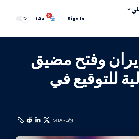
ي
9
Aa
Sign In
إيران وفتح مضيق
ية للتوقيع في
SHARE