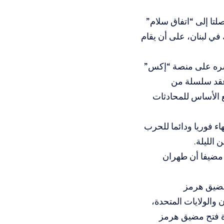
لتا إلى “اتفاق سلام”
ي لبنان، على أن يقام
شره على منصة “إكس”
 عقد سلسلة من
ع الأساس للمحادثات
اء فوريا ودائما للحرب
 الليلة.
ل إلى اتفاق ‌نهائي ستُعقد خلال ‌فترة تمتد 60 يوما، مضيفا أن ‌طهران
مضيق هرمز
ودة مذكرة تفاهم من 14 بنداً بين إيران والولايات المتحدة،
ادة فتح مضيق هرمز