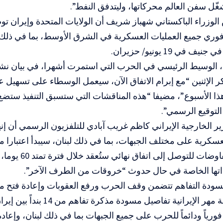
ّل سفن العالم محركاتها، وليتدفق النفط”.
لوزراء الباكستاني شهباز شريف أن الولايات المتحدة وإيران توص
وري جميع العمليات العسكرية في الشرق الأوسط، بما في ذلك ف
 في 19 يونيو/ حزيران.
الوسيط الرئيسي في الحرب التي استمرت أشهرا، في بيان ن
 الإثنين “مع إبرام الاتفاق الآن، سيعمل الوسطاء على تسهيل
ذا الأسبوع”، مضيفا “هذه المناقشات التي ستسبق التنفيذ ستض
التوقيع الرسمي”.
ير ‌الخارجية الإيراني كاظم غريب آبادي للتلفزيون الرسمي أن إنه
عسكرية على مختلف الجبهات، بما في ذلك لبنان، سيبدأ اعتبارا من
وقال إن المفاوضات للتوص
اتها الخاصة في حال حدوث “خروقات من الطرف الآخر”.
مسودة التفاهم تتضمن وقف الحرب ورفع العقوبات وإعادة فتح 
ونشرت وكالة مهر الإيرانية تفاصيل مس
 فورياً ودائماً للحرب على جميع الجبهات بما في ذلك لبنان، وإع