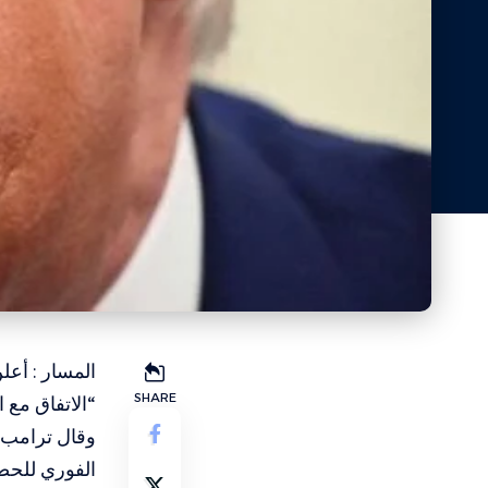
المسار : أع
SHARE
“الاتفاق مع ا
وقال ترامب 
الفوري للحصا