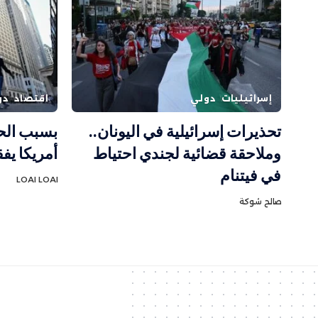
إسرائيليات
دولي
اقتصاد
دو
تحذيرات إسرائيلية في اليونان..
بسبب الح
وملاحقة قضائية لجندي احتياط
أمريكا يف
في فيتنام
LOAI LOAI
صالح شوكة