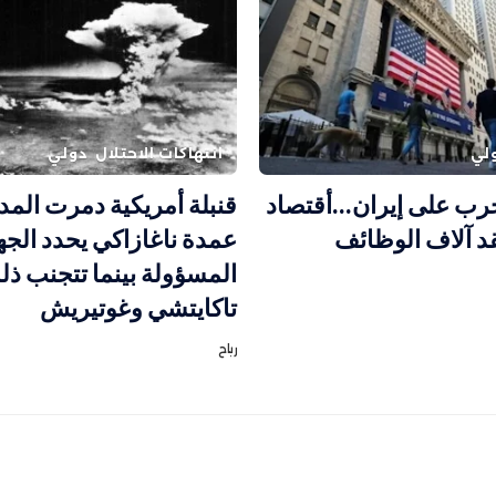
لي
انتهاكات الاحتلال
دولي
رب على إيران…أقتصاد
قنبلة أمريكية دمرت المدي
قد آلاف الوظائف
عمدة ناغازاكي يحدد الجه
المسؤولة بينما تتجنب ذل
تاكايتشي وغوتيريش
رباح