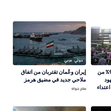
دولي
عربي
تقرير حكومي كندي: 95.7% من
إيران وعُمان تقتربان من اتفاق
هود
ملاحي جديد في مضيق هرمز
عتداء
صالح شوكة