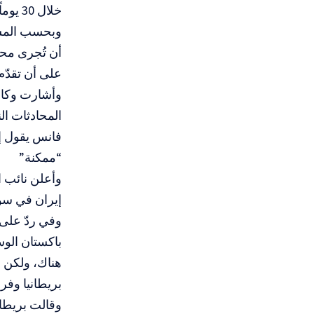
خلال 30 يوماً وفق ترتيبات إيرانية، مع رفع كامل للحصار البحري الأمريكي خلال الفترة نفسها.
وبحسب المسود
على أن تقدّم وا
وأشارت وكال
المحادثات ال
فانس يقول إ
“ممكنة”
وأعلن نائب ا
إيران في سو
وفي ردّ على
هناك، ولكن 
بريطانيا وفر
وقالت بريطاني