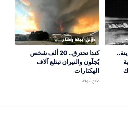
دولي
بيئة ومناخ
نة..
كندا تحترق.. 20 ألف شخص
ة
يُجلَون والنيران تبتلع آلاف
ك
الهكتارات
صالح شوكة