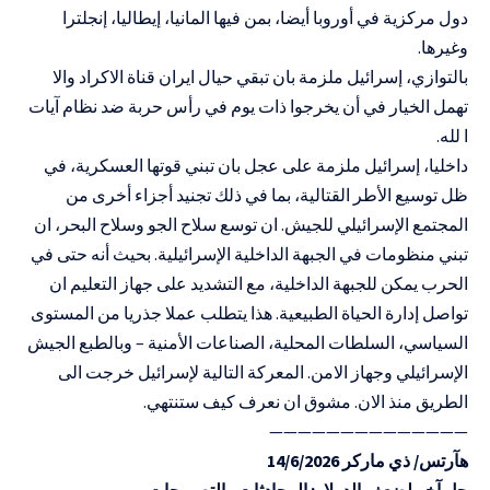
دول مركزية في أوروبا أيضا، بمن فيها المانيا، إيطاليا، إنجلترا
وغيرها.
بالتوازي، إسرائيل ملزمة بان تبقي حيال ايران قناة الاكراد والا
تهمل الخيار في أن يخرجوا ذات يوم في رأس حربة ضد نظام آيات
ا لله.
داخليا، إسرائيل ملزمة على عجل بان تبني قوتها العسكرية، في
ظل توسيع الأطر القتالية، بما في ذلك تجنيد أجزاء أخرى من
المجتمع الإسرائيلي للجيش. ان توسع سلاح الجو وسلاح البحر، ان
تبني منظومات في الجبهة الداخلية الإسرائيلية. بحيث أنه حتى في
الحرب يمكن للجبهة الداخلية، مع التشديد على جهاز التعليم ان
تواصل إدارة الحياة الطبيعية. هذا يتطلب عملا جذريا من المستوى
السياسي، السلطات المحلية، الصناعات الأمنية – وبالطبع الجيش
الإسرائيلي وجهاز الامن. المعركة التالية لإسرائيل خرجت الى
الطريق منذ الان. مشوق ان نعرف كيف ستنتهي.
——————————————
هآرتس/ ذي ماركر 14/6/2026
حل آخر لضعف الدولار: المحادثات والتصريحات