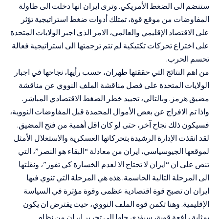
ستنضم الى الضغط الأمريكي. وترى ايران انها دخلت الى طاولة
المفاوضات من موقع قوة، تمتلك أدوات ضغط استراتيجية تؤثر
على الاقتصاد الإقليمي والعالمي، الامر الذي اجبر الولايات المتحدة
على اختراع تحركات تكتيكية لم تتم ترجمتها الى استراتيجية فعالة
تحسم الحرب.
من اهم النتائج التي حققتها طهران، حسب رأيها، نجاحها في اجبار
الولايات المتحدة على فصل مناقشة الملف النووي عن مناقشة
مضيق هرمز. وبالتالي، تحييد خطر الضغط الاقتصادي المباشر.
واذا تم الافراج عن بعض الأموال المجمدة قبل المفاوضات النووية،
فسيكون ذلك نجاح آخر، حتى لو كان اقل أهمية من فتح المضيق.
لقد انقذت الإدارة الرشيدة بتحركاتها العسكرية والاستغلال الأمثل
لموقعها الجيوسياسي، ايران من معادلة “البقاء هو النصر”، التي
تنص على ان “ايران لا تحتاج الا لعدم الخسارة كي تفوز”، ونقلتها
الى المرحلة التالية الحاسمة. هذه هي المرحلة التي تنوي فيها
ايران ان تصبح قوة اقتصادية عظمى وقوة مؤثرة في السياسة
الإقليمية. وهنا تكمن قوة الملف النووي، حيث يفترض ان يكون
بمثابة رافعة قوية، سيؤدي حلها الى تحرير ايران من نظام