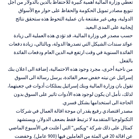
تعطي وزارة المالية أهمية كبيرة للاحتفاظ بالدين بالدولار من اجل
تنويع مصادر تمويل الحكومة والحفاظ على حوار مع الأسواق
الدولية، وهي غير مقتنعة بان عملية التحوط هذه ستحقق نتائج
إيجابية على المدى البعيد.
حسب مصدر في وزارة المالية، قد تؤدي هذه العملية الى زيادة
عوائد سندات الشيكل التي تصدرها الدولة، وبالتالي، زيادة دفعات
الفائدة السنوية في وقت ارتفع فيه الدين العام ودفعات الفائدة
بالفعل.
من ناحية أخرى، مجرد وجود هذه الاحتمالية، إضافة الى اعلان بنك
إسرائيل عن نيته خفض سعر الفائدة، يرسل رسالة الى السوق
تقول بان وزارة المالية وبنك إسرائيل يمتلكات أدوات في جعبتهما،
لذلك، نأمل ان يكون لوجود هذه الأدوات تاثير على السوق بدون
الحاجة الى استخدامها بشكل قسري.
مصدر اقتصادي رفيع يقدر ان موجة اقالة العمال في شركات
التكنولوجيا المتقدمة لا ترتبط فقط بضعف الدولار، ويستشهد
كمثال على ذلك شركة “ويكس” التي أعلنت في الأسبوع الماضي
عن اقالة 20 في المئة من العاملين فيها (900 عامل). وخفضت