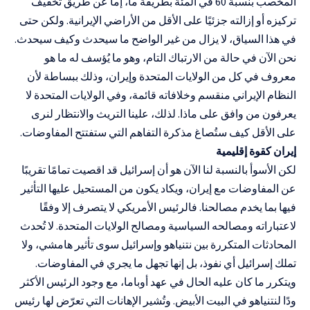
المخصب بنسبة 60 في المئة بطريقة ما، إما عن طريق تخفيف
تركيزه أو إزالته جزئيًا على الأقل من الأراضي الإيرانية. ولكن حتى
في هذا السياق، لا يزال من غير الواضح ما سيحدث وكيف سيحدث.
نحن الآن في حالة من الارتباك التام، وهو ما يُؤسف له ما هو
معروف في كل من الولايات المتحدة وإيران، وذلك ببساطة لأن
النظام الإيراني منقسم وخلافاته قائمة، وفي الولايات المتحدة لا
يعرفون من وافق على ماذا. لذلك، علينا التريث والانتظار لنرى
على الأقل كيف ستُصاغ مذكرة التفاهم التي ستفتتح المفاوضات.
إيران كقوة إقليمية
لكن الأسوأ بالنسبة لنا الآن هو أن إسرائيل قد اقصيت تمامًا تقريبًا
عن المفاوضات مع إيران، ويكاد يكون من المستحيل عليها التأثير
فيها بما يخدم مصالحنا. فالرئيس الأمريكي لا يتصرف إلا وفقًا
لاعتباراته ومصالحه السياسية ومصالح الولايات المتحدة. لا تُحدث
المحادثات المتكررة بين نتنياهو وإسرائيل سوى تأثير هامشي، ولا
تملك إسرائيل أي نفوذ، بل إنها تجهل ما يجري في المفاوضات.
ويتكرر ما كان عليه الحال في عهد أوباما، مع وجود الرئيس الأكثر
ودًا لنتنياهو في البيت الأبيض. وتُشير الإهانات التي تعرّض لها رئيس