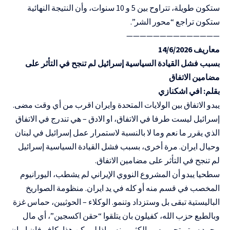
ستكون طويلة، تتراوح بين 5 و 10 سنوات، وأن النتيجة النهائية
ستكون تراجع “محور الشر”.
——————————————
معاريف 14/6/2026
بسبب فشل القيادة السياسية إسرائيل لم تنجح في التأثر على
مضامين الاتفاق
بقلم: افي اشكنازي
يبدو الاتفاق بين الولايات المتحدة وايران اقرب من أي وقت مضى.
إسرائيل ليست طرفا في الاتفاق، او الادق – هي تندرج في الاتفاق
الذي يقرر ما نعم وما لا بالنسبة لاستمرار عمل إسرائيل في لبنان
وحيال ايران. مرة أخرى، بسبب فشل القيادة السياسية إسرائيل
لم تنجح في التأثر على مضامين الاتفاق.
سطحيا يبدو أن المشروع النووي الإيراني لم يشطب، اليورانيوم
المخصب في قسم منه أو كله في يد ايران. منظومة الصواريخ
الباليستية تبقى بل وستزداد وتنمو. الوكلاء – الحوثيين، حماس غزة
وبالطبع حزب الله، كفيلون بان يتلقوا “حقن اكسجين”، أي مال
مجمد سيتم تحريره – والكثير منه، واذا لم يكن هذا بكافٍ فان ايران