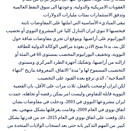
العقوبات الامريكية والدولية، وعودتها الى سوق النفط العالمية
وتدفق الاستثمارات بمئات مليارات الدولارات.
تبقى المباديء الأساسية التي املتها على المفاوضات ثابتة.
فبحسبها لا تنوي ايران التنازل كليا عن المشروع النووي أو تخصيب
اليورانيوم على أراضيها. ويتوقع ان تجري مفاوضات شاقة حول
كل بند، بدءا بمنح الاذن بعودة مراقبي الوكالة الدولية للطاقة
النووية، وتخفيف اليورانيوم المخصب بمستوى 60 في المئة أو
ازالته من أراضيها، وتفكيك أجهزة الطرد المركزي ومستوى
التخصيب المسموح لها و”مدة” الاتفاق، المعروفة بتاريخ “انتهاء
الصلاحية”، الذي ترفع بعده القيود على التخصيب.
لكن ايران أوضحت بالفعل، ثلاث مرات على الأقل، بان القضية
النووية قابلة للتفاوض وليست امر يمكن رفضه أو تجاهله، جمدت
ايران مشروعها النووي في 2003، ودخلت في مفاوضات بشان
اتفاق نووي في العام 2009، وقامت بعرقلتها بشكل منهجي، بعد
ذلك وقعت على اتفاق نووي في العام 2015، حد من قدرتها بشكل
كبير. من المهم التذكير بانه حتى بعد انسحاب الولايات المتحدة من