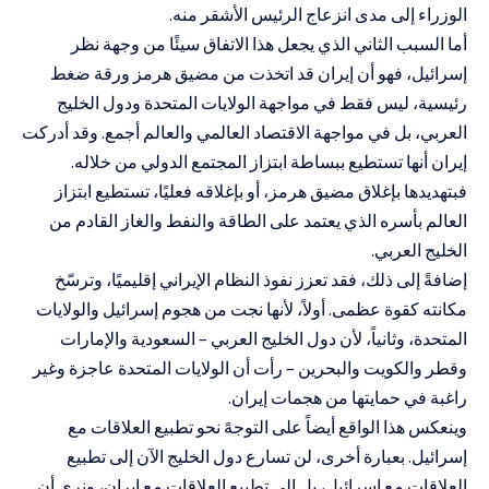
الوزراء إلى مدى انزعاج الرئيس الأشقر منه.
أما السبب الثاني الذي يجعل هذا الاتفاق سيئًا من وجهة نظر
إسرائيل، فهو أن إيران قد اتخذت من مضيق هرمز ورقة ضغط
رئيسية، ليس فقط في مواجهة الولايات المتحدة ودول الخليج
العربي، بل في مواجهة الاقتصاد العالمي والعالم أجمع. وقد أدركت
إيران أنها تستطيع ببساطة ابتزاز المجتمع الدولي من خلاله.
فبتهديدها بإغلاق مضيق هرمز، أو بإغلاقه فعليًا، تستطيع ابتزاز
العالم بأسره الذي يعتمد على الطاقة والنفط والغاز القادم من
الخليج العربي.
إضافةً إلى ذلك، فقد تعزز نفوذ النظام الإيراني إقليميًا، وترسّخ
مكانته كقوة عظمى. أولاً، لأنها نجت من هجوم إسرائيل والولايات
المتحدة، وثانياً، لأن دول الخليج العربي – السعودية والإمارات
وقطر والكويت والبحرين – رأت أن الولايات المتحدة عاجزة وغير
راغبة في حمايتها من هجمات إيران.
وينعكس هذا الواقع أيضاً على التوجهً نحو تطبيع العلاقات مع
إسرائيل. بعبارة أخرى، لن تسارع دول الخليج الآن إلى تطبيع
العلاقات مع إسرائيل، بل إلى تطبيع العلاقات مع إيران، ونرى أن