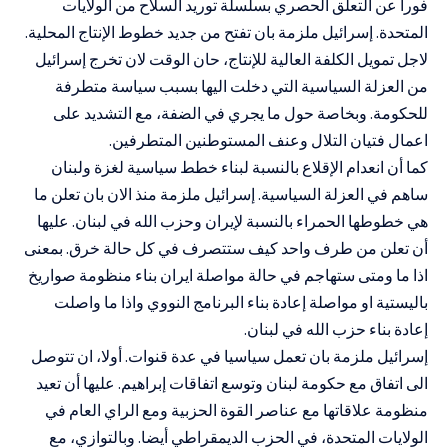
فورا عن التعلق الحصري بسلسلة توريد السلاح من الولايات
المتحدة. إسرائيل ملزمة بان تفتح من جديد خطوط الإنتاج المحلية.
لاجل تمويل الكلفة العالية للإنتاج، حان الوقت لان تخرج إسرائيل
من العزلة السياسية التي دخلت اليها بسبب سياسة متطرفة
للحكومة. وبخاصة حول ما يجري في الضفة، مع التشديد على
اعمال فتيان التلال وعنف المستوطنين المتطرفين.
كما أن انعدام الإقلاع بالنسبة لبناء خطط سياسية لغزة ولبنان
ساهم في العزلة السياسية. إسرائيل ملزمة منذ الان بان تعلن ما
هي خطوطها الحمراء بالنسبة لإيران وحزب الله في لبنان. عليها
أن تعلن من طرف واحد كيف ستتصرف في كل حالة خرق. بمعنى
اذا ما ومتى ستهاجم في حالة مواصلة ايران بناء منظومة صواريخ
باليستية او مواصلة إعادة بناء البرنامج النووي واذا ما واصلت
إعادة بناء حزب الله في لبنان.
إسرائيل ملزمة بان تعمل سياسيا في عدة قنوات. أولا، ان تتوصل
الى اتفاق مع حكومة لبنان وتوسع اتفاقات إبراهيم. عليها أن تعيد
منظومة علاقاتها مع عناصر القوة الحزبية ومع الراي العام في
الولايات المتحدة، في الحزب الديمقراطي أيضا. وبالتوازي، مع