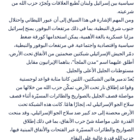
سياسية بين إسرائيل ولبنان تُطبع العلاقات وتُجرّد حزب الله من
شرعيته.
ومن المهم الإشارة في هذا السياق إلى أن عبور الليطاني واحتلال
جنوب شرق النبطية، بما في ذلك مرتفعات البوفور، يمنح إسرائيل
مزايا عسكرية بالغة الأهمية، يمكن استخدامها كورقة ضغط
سياسية واقتصادية واجتماعية. في مرتفعات البوفور والنبطية،
دمّر الجيش الإسرائيلي شبكتين ضخمتين من الأنفاق تحت الأرض،
أطلق عليهما اسم “مدن الملجأ”، بناهما الإيرانيون مقابل
مستوطنات الجليل الأعلى والجليل.
يُعدّ تدمير هاتين الشبكتين، اللتين كانتا مثابة قواعد لوجستية
وقواعد إطلاق نار تحت الأرض، تمكّن حزب الله من خلالها من
مواصلة قصف الجليل بالصواريخ والطائرات المسيّرة أثناء قصف
سلاح الجو الإسرائيلي له، إنجازًا هامًا. كانت هذه الشبكة تحت
الأرض محصنة إلى حد كبير ضد سلاح الجو الإسرائيلي، وقد منحت
القدرة على مواصلة شنّ حرب الأنفاق، بما في ذلك إطلاق
الصواريخ والطائرات المسيّرة عبر الفتحات والأنفاق المبنية فيها،
حزب الله قدرة عالية على البقاء.