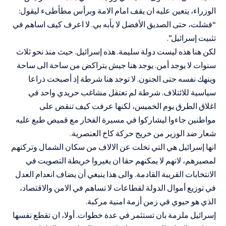
الوزراء، يتعين عليه ان يقف امام الامة وبرأس مطأطىء ليقول:
“فشلت، حتى الصديق الأفضل لا يأبه بي. لا اعرف كيف اساهم في
تثبيت إسرائيل”.
لكن هنا هذه ليست دولة سليمة. هذه إسرائيل. حيث منذ نحو ثلاث
سنوات لا يوجد أمن. يوجد هنا جيش يتراكض من ساحة الى ساحة
وينهك نفسه حتى الجنون. لا توجد هنا شرطة إذ أصبحت ذراعا
سياسية للائتلاف. شرطة لم تعتقل مشاغب حريدي واحد في
اغلاق الطرق يوم الخميس، لكنها عرفت كيف تنقض على
مواطنين جاءوا ليشاركوا في مسيرة الفخار مع قميص طبع عليه
شعار ضد الوزير من خريج حركة كاخ العنصرية.
انها إسرائيل هي التي تخلت عن الالاف من سكان الشمال وتركتهم
لمصيرهم، لانهم لا يمكنهم حقا ان يغيروا خريطة التصويت في
الانتخابات القريبة القادمة. والى هذا ينبغي أن يضاف انعدام العدل
في توزيع أموال الدولة لقطاعات لا تساهم في الامن والاقتصاد،
الذي هو حيوي في زمن أزمة امنية مركبة.
إسرائيل ملزمة بان تستثمر في عدة خطوات. أولا، ان تقطع نفسها