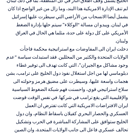
الخليج يشمل وقف اطلاق النار في كل المنطقة، بما في ذلك لبنان.
لم تنف الإدارة الامريكية هذا البند، وما زال من غير الواضح اذا كان
يشمل أيضا الانسحاب من الأراضي التي سيطرت عليها إسرائيل
في لبنان. ويبدو ان مسالة “الوكلاء” سيتم حلها بإدارة الضغط
الأمريكي على كل دولة على حدة، مثلما هي الحال في العراق
ولبنان.
دخلت ايران الى المفاوضات مع استراتيجية محكمة فاجأت
الولايات المتحدة والكثير من المحللين. فقد استبدلت سياسة “عدم
وجود مشاكل مع الجيران”، التي كانت تهدف الى توفير غطاء
دبلوماسي لها من اجل استغلال نفوذ دول الخليج على ترامب، بشن
هجمات واسعة عليها، وسيطرت على مضيق هرمز وحولته الى
سلاح استراتيجي قوي، واحسنت فهم شبكة الضغوط السياسية
والإقليمية التي يقع ترامب في شركها. في نفس الوقت قوضت
ايران الافتراضات الامريكية التي كانت تفترض ان العمل
العسكري والحصار البحري كفيلان باسقاط النظام، وان دول
الخليج ستوافق على المشاركة المباشرة في الحرب وتشكيل
تحالف عسكري فاعل الى جانب الولايات المتحدة، وان الصين