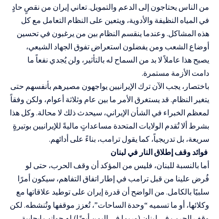
من الناس يحتاجون إلى الدعم والتمويل. تعاني إيران من نقصٍ حادٍ
في المياه النظيفة والأدوية، ويتعين على النظام التعامل مع كل
هذه المشاكل. وعندما ينقسم النظام بين من يرغبون في تحسين
أوضاع الشعب ومن يفضلون استعراض تفوق الجهاد الشيعي،
يصبح هذا عاملاً لا بد من السماح له بالتأثير، ولن يُجدي نفعاً ما
دامت الأزمة مستمرة.
باختصار، يجب الآن ترك الإيرانيين يواجهون مصيرهم بأنفسهم حتى
يتغير النظام. قد يستغرق الأمر ما بين عام وثلاثة أعوام، ولكن وفقاً
لمعظم الخبراء في الشأن الإيراني، سيحدث ذلك لا محالة. وكل هذا
بشرط ألا تُقدم الولايات المتحدة مساعداتٍ ماليةً للإيرانيين بوتيرةٍ
سريعة، بل تدريجياً، كما يقول ترامب، بناءً على أدائهم.
فوائد وقف إطلاق النار في لبنان
أما بالنسبة للبنان، فليس من المؤكد أن وقف الحرب، حتى لو
فُرض علينا من قبل ترامب في إطار اتفاق التفاهم، سيكون أمرًا
سلبيًا بالكامل. من الواضح أن قدرة إيران على توطيد علاقاتها مع
وكلائها، أو ما تسميه “وحدة الساحات”، تُعزز موقفها وتُنشطه. لكن
وقف الحرب في لبنان (وربما في اليمن أيضًا) له جوانب إيجابية.