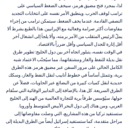
لذا، بمجرد فتح مضيق هرمز، سيخف الضغط السياسي على
ترامب لوقف الحرب. وينطبق الأمر نفسه على انتخابات التجديد
النصفي القادمة. عندما يخف الضغط، سيتمكن ترامب من إجراء
مفاوضات أكثر صرامة وفعالية مع الإيرانيين. هذا بالطبع بشرط ألا
يملّ الرئيس المتقلب من الأمر برمته، وألا يلجأ إلى انشغال آخر
أقل إثارة للجدل السياسي وأقل ضرراً بالاقتصاد.
في الوقت نفسه، يتبلور اتجاه آخر بين دول الخليج: تطوير طرق
نقل بديلة للنفط والغاز ومشتقاتهما، مما سيُجنّب الاعتماد شبه
الكامل الحالي على مرور السفن عبر مضيق هرمز. هذه الطرق
برية، وتتمثل أساساً في خطوط أنابيب لنقل النفط والغاز، وسكك
حديدية لنقل كميات كبيرة من البضائع عبر الحاويات، فضلاً عن
الطرق السريعة. كل هذا، بالإضافة إلى التدابير الوقائية التي ستُقام
حولها، سيُؤسس طرقاً برية للتجارة العالمية من الهند إلى الخليج
العربي، ومن هناك إلى دول البحر الأبيض المتوسط
وأوروبا.
ستستفيد تركيا من هذه المشاريع، التي وصلت مفاوضاتها إلى
مراحل متقدمة، كما ستستفيد إسرائيل أيضاً من الطرق البديلة إلى