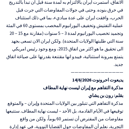
الاتفاق، استمرت ايران بالالتزام به لمدة سنة قبل ان تبدأ بالتدريج
في خرق بنوده. وحتى في جولات المفاوضات التي جرت قبل
الحرب، وافقت ايران على عدة مباديء، بما في ذلك استئناف
عملية التفتيش وتخفيف اليورانيوم المخصب بمستوى 60 في المئة
وتجميد تخصيب اليورانيوم لمدة 3 – 5 سنوات (مقارنة مع 15 – 20
سنة التي طلبتها الولايات المتحدة). ولكن ايران الان تسعى بجهد
الى تحقيق ما هو اكثر من اتفاق 2015، ومع وجود رئيس امريكي
يتمتع بمرونة استثنائية، فيبدو انها مقتنعة بقدرتها على صياغة اتفاق
جديد.
——————————————
يديعوت احرونوت 14/6/2026
مذكرة التفاهم مع إيران ليست نهاية المطاف
بقلم: رون بن يشاي
مذكرة التفاهم التي تتبلور بين الولايات المتحدة وإيران – والمتوقع
توقيعها في الأيام القادمة، بل الأحد – ليست نهاية المطاف. ستتبعها
مفاوضات من المفترض أن تستمر 60 يوماً، ولكن من واقع
التجربة، نعلم أن المفاوضات حول القضايا النووية، في عهد إدارة