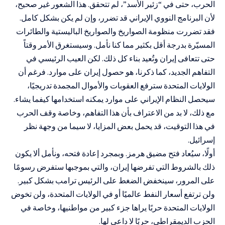
الحرب، حتى في “زئير الأسد”، لم تتحقق. هذا الشعور غير صحيح،
لأن البرنامج النووي الإيراني قد تضرر، وإن لم يكن بشكل كامل.
فقد تضررت منظومة الصواريخ والصواريخ الباليستية والطائرات
المسيّرة بدرجة أقل بكثير مما كنا نأمل. وسيستغرق الأمر وقتاً
حتى تتعافى إيران وتُعيد بناء كل ذلك. لكن العيب الرئيسي في
التفاهم الجديد، كما ذكرنا، هو حصول إيران على موارد. فرغم أن
الولايات المتحدة سترفع العقوبات والأموال المجمدة تدريجيًا،
سيحصل النظام الإيراني على موارد يمكنه استخدامها كيفما يشاء.
مع ذلك، لا بد من الاعتراف بأن هذا التفاهم، وخاصة وقف الحرب
في هذا التوقيت، قد يحمل بعض المزايا، لا سيما من وجهة نظر
إسرائيل.
أولًا، سيُعاد فتح مضيق هرمز. وبمجرد إعادة فتحه، ونأمل ألا يكون
ذلك بالشروط التي تفرضها إيران، والتي بموجبها ستفرض رسومًا
على المرور، سينخفض
الضغط على الرئيس ترامب بشكل كبير.
ولن ترتفع أسعار النفط عالميًا أو في الولايات المتحدة، ولن تخوض
الولايات المتحدة حربًا يراها جزء كبير من مواطنيها، وخاصة في
الحزب الديمقراطي، حربًا لا داعي لها.