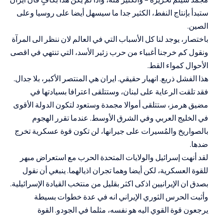
ستبدأ بإنتاج النفط، الكثير جدا ما سيسهل أيضا على روسيا وعلى
الصين.
باختصار، يوجد لنا كل الأسباب التي في العالم لان ننظر الى المرآة
ونقول كم خرجنا أغبياء من حرب زئير الأسد، التي تنتهي في اقصى
الأحوال كمواء القط.
هذا الفشل ذريع. انهيار حقيقي. ايران هي المنتصر الأكبر، بلا جدال.
فقد تلقت الرعاية على لبنان، وستتلقى اعترافا بسيادتها في
مضيق هرمز، ستتلقى أموالا مجمدة وستعود لتكون الدولة الأقوى
في الخليج العربي وفي الشرق الأوسط. عندما تقرر الهجوم
بالصواريخ والمُسيرات على جيرانها، لن تكون قوة عسكرية تخرج
ضدها.
لقد أنهت إسرائيل والولايات المتحدة الحرب مع استعراض مبهر
للقوة العسكرية، لكن أيضا وهما تجران اذيالهما. ينبغي أن نقول
بصدق ان الإيرانيين اذكى اكثر بقليل من منتخب القيادة الإسرائيلية.
وأثبت الحرس الثوري الإيراني انه في عدة خطوات بسيطة
يرجعون قوة القوي اليه هو نفسه، مثلما في الجودو. القوة