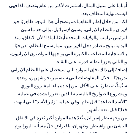
أوباما على سبيل المثال، استمرت لأكثر من عام ونصف، لذا فهي
ليست نهاية المطاف بعد.
لكن من خلال إطار التفاهمات، يتضح أن هذا التوجه ظاهريًا جيد
لإيران وللنظام الإيراني، وسيئ لإسرائيل، وإلى حد ما سيئ
للرئيس ترامب والولايات المتحدة أيضًا. لماذا؟ لأن الاتفاق، منذ
البداية، يتيح مصادر دخل للإيرانيين، مما يسمح للنظام، تدريجيًا،
بالاستجابة للمصاعب الكبيرة التي يواجهها المواطنون الإيرانيون،
وبالتالي يعزز النظام قدرته على البقاء.
إضافةً إلى ذلك، فإن الموارد التي سيحصل عليها النظام الإيراني
تدريجيًا – خلال المفاوضات التي ستستمر نحو شهرين، وبعدها –
ستُمكّنه، نظريًا على الأقل، من إعادة بناء المشروع النووي
ومشروع الصواريخ الباليستية اللذين تضررا بشدة في عملية
“الأسد الصاعد” قبل عام، وفي عملية “زئير الأسد” التي انتهت
فعليًا قبل بضعة أشهر.
من وجهة نظر إسرائيل، تُعدّ هذه الموارد أكبر ثغرة في الاتفاق
الناشئ بين واشنطن وطهران، بافتراض حلّ مسألة اليورانيوم