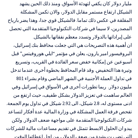
مليار دولار كان يكفي لتهدئة الأسواق. ومنذ ذلك الحين يشهد
الشيكل ارتفاع مستمر مقابل الدولار، والان تكمن المشكلة
المقلقة في عكس ذلك تماما. فالشيكل قوي جدا، وهذا يضر بارباح
المصدرين، لا سيما في شركات التكنولوجيا المتقدمة التي تحصل
على إيراداتها بالدولار وتسدد معظم نفقاتها بالشيكل.
ان أهمية هذه التصريحات هي التي جعلت محافظ بنك إسرائيل،
البروفيسور امير يارون، يعلن في مؤتمر “ايلي هوروفيتس” قبل
أسبوعين عن إمكانية خفض سعر الفائدة في القريب، وتسريع
وتيرة هذا التخفيض. وقد قام المحافظ بخطوة أخرى عندما تدخل
في تداول العملة الأجنبية في الشهر الماضي وقام بشراء 801
مليون دولار. ربما تطورات أخرى في الأسواق في إسرائيل وفي
العالم ساهمت في تعزيز الدولار بشكل طفيف، حيث ارتفع من
ادنى مستوى له، 2.8 شيكل، الى 2.92 شيكل في تداول يوم الجمعة.
تفحص فرقة العمل المشكلة في وزارة المالية عدة أفكار لتساعد
شركات التكنولوجيا المتقدمة على مواجهة ضعف الدولار. ولكن
يبدو ان الحلول الابسط تتمثل في تقديم مساعدات مالية للشركات
التي تضررت بشدة من ضعف الدولار، من اجل إعطائها الوقت