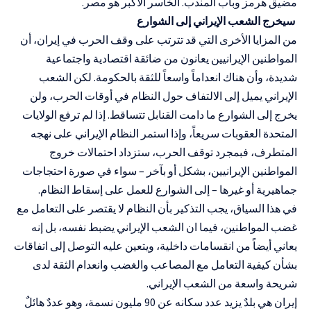
مضيق هرمز وباب المندب. الخاسر الأكبر هو مصر.
سيخرج الشعب الإيراني إلى الشوارع
من المزايا الأخرى التي قد تترتب على وقف الحرب في إيران، أن
المواطنين الإيرانيين يعانون من ضائقة اقتصادية واجتماعية
شديدة، وأن هناك انعداماً واسعاً للثقة بالحكومة. لكن الشعب
الإيراني يميل إلى الالتفاف حول النظام في أوقات الحرب، ولن
يخرج إلى الشوارع ما دامت القنابل تتساقط. إذا لم ترفع الولايات
المتحدة العقوبات سريعاً، وإذا استمر النظام الإيراني على نهجه
المتطرف، فبمجرد توقف الحرب، ستزداد احتمالات خروج
المواطنين الإيرانيين، بشكل أو بآخر – سواء في صورة احتجاجات
جماهيرية أو غيرها – إلى الشوارع للعمل على إسقاط النظام.
في هذا السياق، يجب التذكير بأن النظام لا يقتصر على التعامل مع
غضب المواطنين، فيما ان الشعب الإيراني يضبط نفسه، بل إنه
يعاني أيضاً من انقسامات داخلية، ويتعين عليه التوصل إلى اتفاقات
بشأن كيفية التعامل مع المصاعب والغضب وانعدام الثقة لدى
شريحة واسعة من الشعب الإيراني.
إيران هي بلدٌ يزيد عدد سكانه عن 90 مليون نسمة، وهو عددٌ هائلٌ