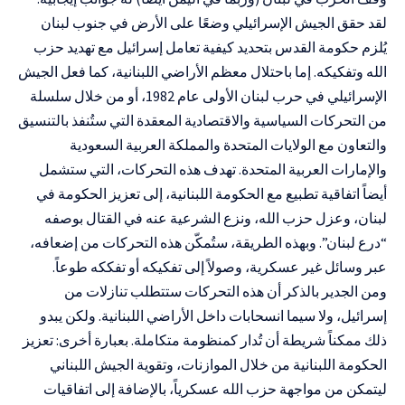
لقد حقق الجيش الإسرائيلي وضعًا على الأرض في جنوب لبنان
يُلزم حكومة القدس بتحديد كيفية تعامل إسرائيل مع تهديد حزب
الله وتفكيكه. إما باحتلال معظم الأراضي اللبنانية، كما فعل الجيش
الإسرائيلي في حرب لبنان الأولى عام 1982، أو من خلال سلسلة
من التحركات السياسية والاقتصادية المعقدة التي ستُنفذ بالتنسيق
والتعاون مع الولايات المتحدة والمملكة العربية السعودية
والإمارات العربية المتحدة. تهدف هذه التحركات، التي ستشمل
أيضاً اتفاقية تطبيع مع الحكومة اللبنانية، إلى تعزيز الحكومة في
لبنان، وعزل حزب الله، ونزع الشرعية عنه في القتال بوصفه
“درع لبنان”. وبهذه الطريقة، ستُمكّن هذه التحركات من إضعافه،
عبر وسائل غير عسكرية، وصولاً إلى تفكيكه أو تفككه طوعاً.
ومن الجدير بالذكر أن هذه التحركات ستتطلب تنازلات من
إسرائيل، ولا سيما انسحابات داخل الأراضي اللبنانية. ولكن يبدو
ذلك ممكناً شريطة أن تُدار كمنظومة متكاملة. بعبارة أخرى: تعزيز
الحكومة اللبنانية من خلال الموازنات، وتقوية الجيش اللبناني
ليتمكن من مواجهة حزب الله عسكرياً، بالإضافة إلى اتفاقيات