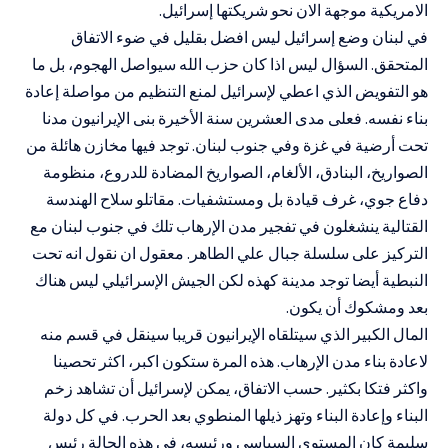
الامريكية موجهة الان نحو شريكتها إسرائيل.
في لبنان وضع إسرائيل ليس افضل بقليل في ضوء الاتفاق
المتحقق. السؤال ليس اذا كان حزب الله سيواصل الهجوم، بل ما
هو التفويض الذي اعطي لإسرائيل لمنع التنظيم من مواصلة إعادة
بناء نفسه. فعلى مدى العشرين سنة الأخيرة بنى الإيرانيون مدنا
تحت أرضية في غزة وفي جنوب لبنان. توجد فيها مخازن هائلة من
الصواريخ، البنادق، الألغام، الصواريخ المضادة للدروع، منظومة
دفاع جوي، غرف قيادة بل ومستشفيات. مقاتلو سلاح الهندسة
القتالية ينشغلون في تفجير مدن الإرهاب تلك في جنوب لبنان مع
التركيز على سلسلة جبال علي الطاهر. معقول ان نقول انه تحت
النبطية أيضا توجد مدينة كهذه لكن الجيش الإسرائيلي ليس هناك
بعد ومشكوك أن يكون.
المال الكبير الذي سيتلقاه الإيرانيون قريبا سينقل في قسم منه
لاعادة بناء مدن الإرهاب. هذه المرة ستكون اكبر، اكثر تحصينا
واكثر فتكا بكثير. حسب الاتفاق، يمكن لإسرائيل أن تشاهد زخم
البناء وإعادة البناء وتهز ذيلها المنطوي بعد الحرب. في كل دولة
سليمة كان المستوى السياسي ورئيسه، في هذه الحالة رئيس