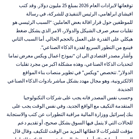
توقعاتها لايرادات العام 2026 بمبلغ 25 مليون دولار. وقد كتب
افيشاي ابراهامي، الرئيس التنفيذي للشركة، في رسالة
للموظفين حول قرار اقالة بعض العاملين: “السبب الرئيسي هو
تقلبات سعر صرف الشيكل والدولار، الامر الذي يشكل ضغط
هيكلي على القدرة على العمل بالحجم الحالي. أما السبب الثاني
فينبع من التطور السريع لقدرة الذكاء الصناعي”.
وأشار مصدر اقتصادي الى ان “نموذج اعمال ويكس معرض تماما
لتحديات الذكاء الصناعي، وهذه مشكلة اكبر من مجرد تقلبات
الدولار”. تتخصص “ويكس” في تطوير منصات بناء المواقع
الالكترونية، وهو مجال مهدد بشكل مباشر بادوات الذكاء الصناعي
الجديدة.
وحسب نفس المصدر فانه يجب على شركات التكنولوجيا
المتقدمة التكيف مع الواقع الجديد، وفي نفس الوقت يجب على
بنك إسرائيل ووزارة المالية مراقبة التطورات عن كثب والاستجابة
للحالات التي لا يتمل فيها السوق بشكل صحيح، أو تقديم دعم
مؤقت للشركات لاعطائها المزيد من الوقت للتكيف. وقال قال