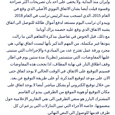
وايران منذ البداية. ولا يخفى على احد بان تصريحات اكثر صراحة
وقسوة قيلت أيضا بشان الاتفاق النووي الأصلي الذي وقع في
العام 2015، الذي انسحب منه الرئيس ترامب في العام 2018.
ويبدو ان ترامب اليوم مستعد لدفع أموال طائلة للتوصل الى اتفاق
يشبه الاتفاق الذي وقع عليه خصمه براك أوباما.
مع ذلك، قبل الخوض في تفاصيل مذكرة التفاهم التي ما زالت
بنودها غير مكتملة، من المهم التذكير بأنها ليست اتفاق نهائي، هي
مجرد ورقة عمل تقترح عدد من المباديء والإجراءات التي ستبنى
عليها المفاوضات، التي ستستمر (نظريا) مدة ستين يوم في اطار
وقف اطلاق النار. في نهاية المطاف، اذا نجحت هذه المفاوضات
فسيتم التوقيع على الاتفاق. في الوقت الحالي لا يوجد اتفاق حتى
الان على موعد لتوقيع المذكرة، أو على طريقة التوقيع عن بعد،
من خلال توقيع الكتروني أو بشكل مباشر. أيضا لا يوجد اتفاق على
مكان التوقيع أو هوية الموقع من الطرفين. يبدو ان القاسم
المشترك البارز هو سعي الطرفين الى نفي التقارير الإعلامية حول
مضمونها، خاصة الأجزاء التي تبين التنازلات التي يزعم ان كل
طرف قدمها للوصول الى النص النهائي.