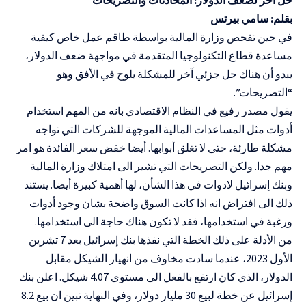
بقلم: سامي بيرتس
في حين تفحص وزارة المالية بواسطة طاقم عمل خاص كيفية
مساعدة قطاع التكنولوجيا المتقدمة في مواجهة ضعف الدولار،
يبدو أن هناك حل جزئي آخر للمشكلة يلوح في الأفق وهو
“التصريحات”.
يقول مصدر رفيع في النظام الاقتصادي بانه من المهم استخدام
أدوات مثل المساعدات المالية الموجهة للشركات التي تواجه
مشكلة طارئة، حتى لا تغلق أبوابها. أيضا خفض سعر الفائدة هو امر
مهم جدا. ولكن التصريحات التي تشير الى امتلاك وزارة المالية
وبنك إسرائيل لادوات في هذا الشأن، لها أهمية كبيرة أيضا. يستند
ذلك الى افتراض انه اذا كانت السوق واضحة بشان وجود أدوات
ورغبة في استخدامها، فقد لا تكون هناك حاجة الى استخدامها.
من الأدلة على ذلك الخطة التي نفذها بنك إسرائيل بعد 7 تشرين
الأول 2023، عندما سادت مخاوف من انهيار الشيكل مقابل
الدولار، الذي كان ارتفع بالفعل الى مستوى 4.07 شيكل. اعلن بنك
إسرائيل عن خطة لبيع 30 مليار دولار، وفي النهاية تبين ان بيع 8.2