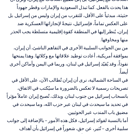
هذا يحدث بالفعل. كما تبذل السعودية والإمارات وقطر جهوداً
حثيثة، مبدئياً على الأقل، للتقرب من إيران وليس من إسرائيل. بل
على العكس تماماً، فإسرائيل، نتيجةً لإنجازاتها العسكرية ضد
إيران، يُنظر إليها في المنطقة كقوة إقليمية متسلطة يجب الحذر
منها ومخاوفها.
من بين الجوانب السلبية الأخرى في التفاهم الناشئ، أن إيران،
بموافقة أمريكية، أعادت توطيد علاقاتها مع وكلائها. وهذا يمنحها
نفوذاً، وقد يُقيّد إسرائيل في لبنان، وربما في اليمن وأماكن أخرى
أيضاً.
في الساحة الشمالية، نرى أن إيران تُطالب الآن، على الأقل في
تصريحات رسمية لا تعكس بالضرورة ما سيُكتب في الاتفاق،
بانسحاب إسرائيل من جنوب لبنان. وبذلك، تُصبح إيران عاملاً مؤثراً
في تحديد ما سيحدث في لبنان عبر حزب الله، وما سيحدث في
مضيق باب المندب عبر الحوثيين.
أما بالنسبة لفوائد إسرائيل، فكل هذه الأمور – بالإضافة إلى جوانب
سلبية أخرى – تُثير، عن حق، شعوراً في إسرائيل بأن أهداف