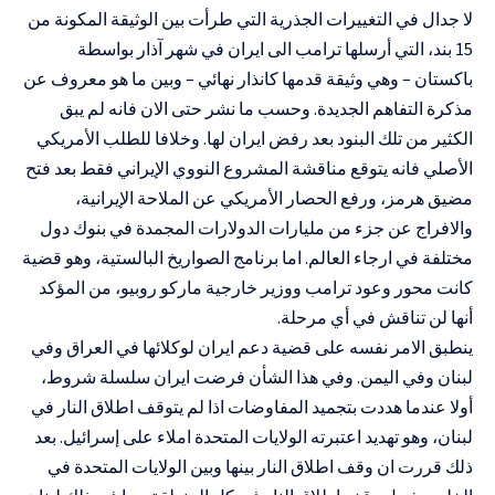
لا جدال في التغييرات الجذرية التي طرأت بين الوثيقة المكونة من
15 بند، التي أرسلها ترامب الى ايران في شهر آذار بواسطة
باكستان – وهي وثيقة قدمها كانذار نهائي – وبين ما هو معروف عن
مذكرة التفاهم الجديدة. وحسب ما نشر حتى الان فانه لم يبق
الكثير من تلك البنود بعد رفض ايران لها. وخلافا للطلب الأمريكي
الأصلي فانه يتوقع مناقشة المشروع النووي الإيراني فقط بعد فتح
مضيق هرمز، ورفع الحصار الأمريكي عن الملاحة الإيرانية،
والافراج عن جزء من مليارات الدولارات المجمدة في بنوك دول
مختلفة في ارجاء العالم. اما برنامج الصواريخ البالستية، وهو قضية
كانت محور وعود ترامب ووزير خارجية ماركو روبيو، من المؤكد
أنها لن تناقش في أي مرحلة.
ينطبق الامر نفسه على قضية دعم ايران لوكلائها في العراق وفي
لبنان وفي اليمن. وفي هذا الشأن فرضت ايران سلسلة شروط،
أولا عندما هددت بتجميد المفاوضات اذا لم يتوقف اطلاق النار في
لبنان، وهو تهديد اعتبرته الولايات المتحدة املاء على إسرائيل. بعد
ذلك قررت ان وقف اطلاق النار بينها وبين الولايات المتحدة في