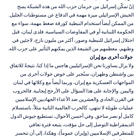
إنّ تمكّن إسرائيل من حرمان حزب الله من هذه الشبكة يمنح
الجيش الإسرائيلي ميزة مهمة في الدفاع عن مستوطنات الجليل.
من الممكن أيضاً استخدام النبطية كورقة ضغط مهمة، سواء مع
الحكومة اللبنانية أو في المفاوضات السياسية. فلدى لبنان، قبل
احتلال إسرائيل للنبطية وصور، أكثر من مليون نازح، لاجئين في
وطنهم، معظمهم من الشيعة الذين يمكنهم التأثير على حزب الله.
جولات أخرى مع إيران
ولا يزال يساورنا نحن الإسرائيليين هاجس ما إذا كنا، نتيجةً للاتفاق
بين واشنطن وطهران، سنُجبر على خوض جولات أخرى من
المواجهات العسكرية مع إيران، وربما أيضاً مع وكلائها في لبنان
واليمن. والإجابة على هذا السؤال على الأرجح إيجابية. فالحروب
في القرن الحادي والعشرين ضد الأعداء الجهاديين الإسلاميين
عمليات طويلة لا تنتهي، كالحرب العالمية الثانية مثلاً، باستسلام
كامل أو نصر ساحق. وفي أحسن الأحوال، تستطيع جيوش الدول
الديمقراطية التوصل إلى حل مؤقت، يتبعه فترة تعافي
للمتطرفين الإسلاميين (وإيران عموماً)، وهكذا، إلى أن تنحسر