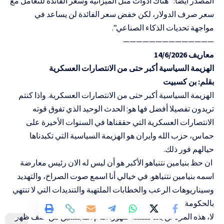
المصدر أيضا: “هناك أدوات مثل الميزانية وسعر الفائدة للتعامل مع
سعر صرف الدولار، لكن خفض سعر الفائدة لن يساعد في
مواجهة تحديات الذكاء الصناعي”.
——————————————
معاريف 14/6/2026
الهزيمة السياسية أكبر حتى من الانتصارات العسكرية
بقلم: بن كسبيت
الهزيمة السياسية أكبر حتى من الانتصارات العسكرية. واذا كنتم
تريدون تفصيلا أفضل فها هو: الحدث الوحيد الذي تفوق قوته
الانتصارات العسكرية التي حققناها في السنوات الأخيرة على
حماس، حزب الله وايران هو الهزيمة السياسية التي تكبدناها
حيالهم فور ذلك.
ان حظ بنيامين نتنياهو الأكبر هو أن ليس له الان رئيس معارضة
اسمه بنيامين نتنياهو. في خيالي أنا اسمع صوت الصراخ، والتهديد
وسيناريوهات الرعب والخطابات الملتهبة والتنديدات التي لا تنتهي
بالحكومة، مما كان سينتجه الان بطريقته المعروفة إياها.
لا، هذه المرة لن يعد لنفسه ظهورا امام المجلسين من خلف ظهر