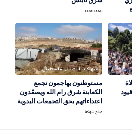
زي”
شرق نابلس
LOAI LOAI
انتهاكات الاحتلال
فلسطيني
اة
مستوطنون يهاجمون تجمع
يود
الكعابنة شرق رام الله ويصعّدون
اعتداءاتهم بحق التجمعات البدوية
صالح شوكة