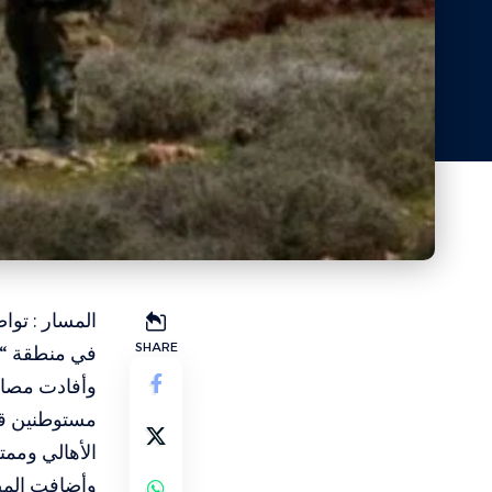
المسار : تو
SHARE
في منطقة “ب
وأفادت مصاد
مستوطنين قر
الأهالي وممتل
وأضافت المص