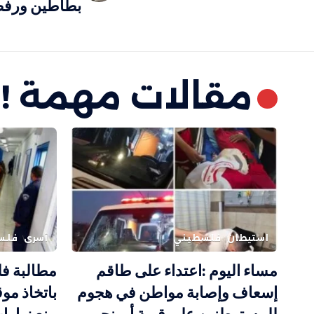
بطاطين ورفض
مقالات مهمة !
استيطان
فلسطيني
أسرى
فلس
مساء اليوم :اعتداء على طاقم
مطالبة فل
إسعاف وإصابة مواطن في هجوم
باتخاذ مو