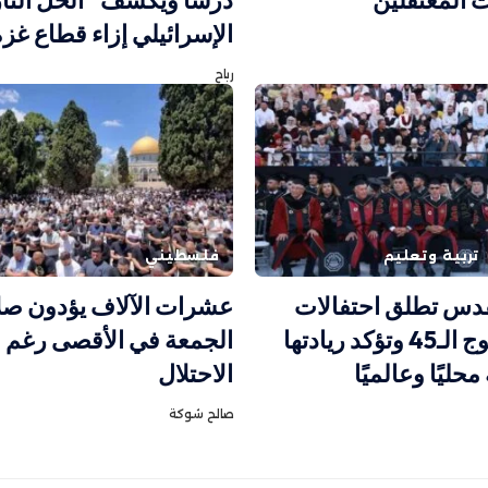
ت المعتقلين
درساً ويكشف “الحل النا
الإسرائيلي إزاء قطاع غزة
رباح
تربية وتعليم
فلسطيني
قدس تطلق احتفالات
عشرات الآلاف يؤدون صل
تخريج الفوج الـ45 وتؤكد ريادتها
الجمعة في الأقصى رغم ق
محليًا وعالميًا
الاحتلال
صالح شوكة