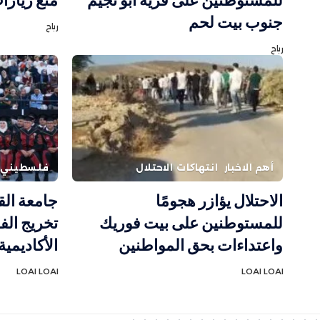
للمستوطنين على قرية أبو نجيم
منع زيارا
جنوب بيت لحم
رباح
رباح
أهم الاخبار
انتهاكات الاحتلال
فلسطيني
الاحتلال يؤازر هجومًا
جامعة ال
للمستوطنين على بيت فوريك
واعتداءات بحق المواطنين
الأكاديمية 
LOAI LOAI
LOAI LOAI