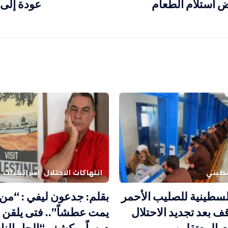
 استلام الطعام
عودة إلى ما ق
طيني
انتهاكات الاحتلال
إسرائيليات
سطينية للصليب الأحمر
بقلم: جدعون ليفي : “م
قف بعد تجديد الاحتلال
يمت عطشاً”.. فتى يلقن 