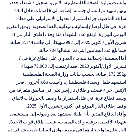
وأعلنت وزارة الصحة الفلسطينية، الإثنين، تسجيل 7 شهداء جدد،
بينهم شهيد تم انتشال جثمانه، إضافة إلى 6 إصابات خلال الـ24
ساعة الماضية، جراء استمرار العدوان الإسرائيلي على قطاع
غزة، في ظل أوضاع إنسانية وميدانية بالغة الصعوبة. ووفق التقرير
اليومي للوزارة، ارتفع عدد الشهداء منذ وقف إطلاق النار في 11
شرين الأول/أكتوبر 2025 إلى 992 شهيدًا، إلى جانب 3,144 إصابة،
فيما بلغ عدد الجثامين التي تم انتشالها 784 حالة.
أما الحصيلة الإجمالية منذ بدء العدوان على قطاع غزة في 7
تشرين الأول/أكتوبر 2023، فقد ارتفعت إلى 73,003 شهداء
و173,252 إصابة، بحسب بيانات وزارة الصحة الفلسطينية.
استشهد طفل وسيدة فلسطينيان، وأصيب ثلاثة آخرون، فجر
الإثنين، جراء قصف وإطلاق نار إسرائيلي في مناطق متفرقة من
وسط قطاع غزة، في ظل استمرار ما وصف بالخروقات لاتفاق
وقف إطلاق النار الموقع في أكتوبر/تشرين الأول 2025.
وأفاد الدفاع المدني بأن طفلا استشهد بعد وصوله إلى مستشفى
شهداء الأقصى، برفقة والده المصاب، عقب إطلاق قوات الاحتلال
النار عليهما واحتجازهما في منطقة وادي السلقا جنوب شرقي دير