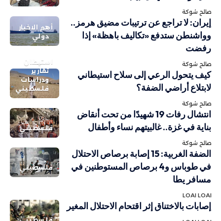
صالح شوكة
إيران: لا تراجع عن ترتيبات مضيق هرمز..
أهم الاخبار
وواشنطن ستدفع «تكاليف باهظة» إذا
دولي
رفضت
استيطان
صالح شوكة
تقارير
كيف يتحول الرعي إلى سلاح استيطاني
ودراسات
لابتلاع أراضي الضفة؟
فلسطيني
صالح شوكة
انتشال رفات 19 شهيدًا من تحت أنقاض
بناية في غزة.. غالبيتهم نساء وأطفال
فلسطيني
صالح شوكة
الضفة الغربية: 15 إصابة برصاص الاحتلال
في طوباس و4 برصاص المستوطنين في
فلسطيني
مسافر يطا
LOAI LOAI
إصابات بالاختناق إثر اقتحام الاحتلال المغير
فلسطيني