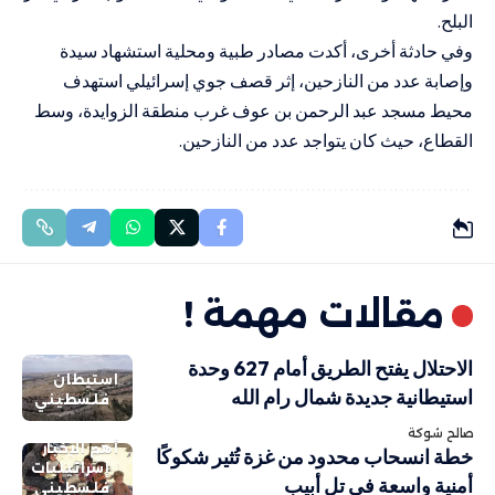
البلح.
وفي حادثة أخرى، أكدت مصادر طبية ومحلية استشهاد سيدة
وإصابة عدد من النازحين، إثر قصف جوي إسرائيلي استهدف
محيط مسجد عبد الرحمن بن عوف غرب منطقة الزوايدة، وسط
القطاع، حيث كان يتواجد عدد من النازحين.
مقالات مهمة !
الاحتلال يفتح الطريق أمام 627 وحدة
استيطان
استيطانية جديدة شمال رام الله
فلسطيني
صالح شوكة
أهم الاخبار
خطة انسحاب محدود من غزة تُثير شكوكًا
إسرائيليات
أمنية واسعة في تل أبيب
فلسطيني