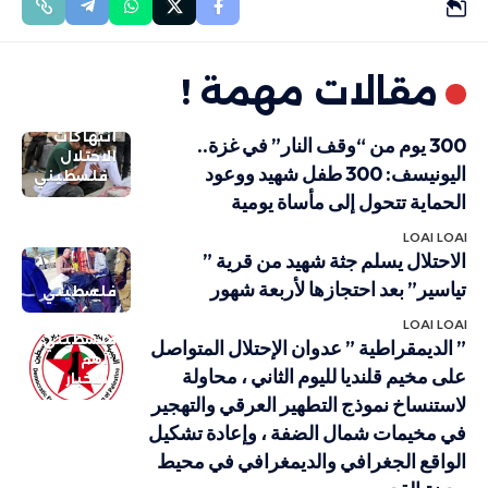
مقالات مهمة !
انتهاكات
300 يوم من “وقف النار” في غزة..
الاحتلال
اليونيسف: 300 طفل شهيد ووعود
فلسطيني
الحماية تتحول إلى مأساة يومية
LOAI LOAI
الاحتلال يسلم جثة شهيد من قرية ”
تياسير” بعد احتجازها لأربعة شهور
فلسطيني
LOAI LOAI
فلسطيني
” الديمقراطية ” عدوان الإحتلال المتواصل
أهم
على مخيم قلنديا لليوم الثاني ، محاولة
الاخبار
لاستنساخ نموذج التطهير العرقي والتهجير
في مخيمات شمال الضفة ، وإعادة تشكيل
الواقع الجغرافي والديمغرافي في محيط