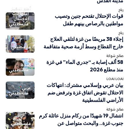
مدينة القدس
أهم الاخبار
رباح
انتهاكات
قوات الإحتلال تقتحم جنين وتصيب
الاحتلال
مواطنين بالرصاص بينهم طفل
فلسطيني
رباح
إجلاء 38 مريضًا من غزة لتلقي العلاج
خارج القطاع وسط أزمة صحية متفاقمة
فلسطيني
صالح شوكة
58 ألف إصابة بـ “جدري الماء” في غزة
صحة
منذ مطلع 2026
فلسطيني
LOAI LOAI
بيان عربي وإسلامي مشترك: انتهاكات
عربي
الاحتلال تقوض اتفاق غزة وترفض ضم
فلسطيني
الأراضي الفلسطينية
صالح شوكة
انتشال 19 شهيدًا من ركام منزل عائلة كرم
جنوب غزة.. والبحث متواصل عن
فلسطيني