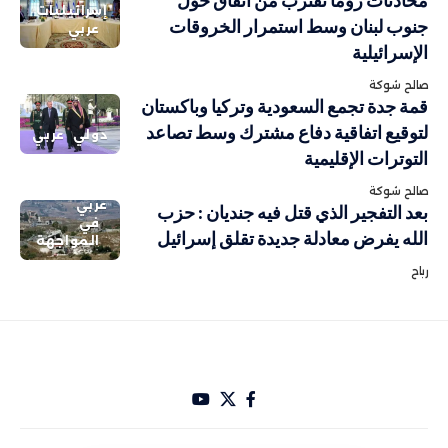
محادثات روما تقترب من اتفاق حول
إسرائيليات
جنوب لبنان وسط استمرار الخروقات
عربي
الإسرائيلية
صالح شوكة
قمة جدة تجمع السعودية وتركيا وباكستان
لتوقيع اتفاقية دفاع مشترك وسط تصاعد
دولي
عربي
التوترات الإقليمية
صالح شوكة
عربي
بعد التفجير الذي قتل فيه جنديان : حزب
في
الله يفرض معادلة جديدة تقلق إسرائيل
المواجهة
رباح