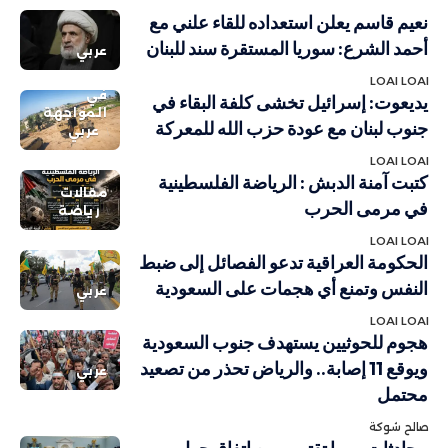
نعيم قاسم يعلن استعداده للقاء علني مع
أحمد الشرع: سوريا المستقرة سند للبنان
عربي
LOAI LOAI
في
يديعوت: إسرائيل تخشى كلفة البقاء في
المواجهة
جنوب لبنان مع عودة حزب الله للمعركة
عربي
LOAI LOAI
كتبت آمنة الدبش : الرياضة الفلسطينية
مقالات
في مرمى الحرب
رياضة
LOAI LOAI
الحكومة العراقية تدعو الفصائل إلى ضبط
النفس وتمنع أي هجمات على السعودية
عربي
LOAI LOAI
هجوم للحوثيين يستهدف جنوب السعودية
ويوقع 11 إصابة.. والرياض تحذر من تصعيد
عربي
محتمل
صالح شوكة