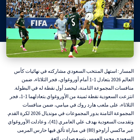
المسار : استهل المنتخب السعودي مشاركته في نهائيات كأس
العالم 2026 بتعادل 1-1 أمام أوروغواي، فجر الثلاثاء، ضمن
منافسات المجموعة الثامنة، ليحصد أول نقطة له في البطولة.
انتزعت السعودية نقطة ثمينة من الأوروغواي بتعادلهما 1-1، فجر
الثلاثاء، على ملعب هارد روك في ميامي، ضمن منافسات
المجموعة الثامنة بدور المجموعات في مونديال 2026 لكرة القدم.
وتقدمت السعودية بهدف علي العامري (41)، وعادلت الأوروغواي
عبر ماكسي أراوخو (80) في مباراة تألق فيها حارس المرمى
السعودي محمد العويس بتسع صدات رائعة.