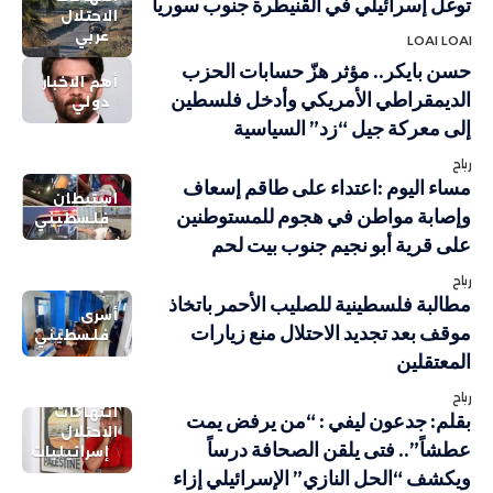
توغل إسرائيلي في القنيطرة جنوب سوريا
الاحتلال
عربي
LOAI LOAI
حسن بايكر.. مؤثر هزّ حسابات الحزب
أهم الاخبار
الديمقراطي الأمريكي وأدخل فلسطين
دولي
إلى معركة جيل “زد” السياسية
رباح
مساء اليوم :اعتداء على طاقم إسعاف
استيطان
وإصابة مواطن في هجوم للمستوطنين
فلسطيني
على قرية أبو نجيم جنوب بيت لحم
رباح
مطالبة فلسطينية للصليب الأحمر باتخاذ
أسرى
موقف بعد تجديد الاحتلال منع زيارات
فلسطيني
المعتقلين
رباح
انتهاكات
بقلم: جدعون ليفي : “من يرفض يمت
الاحتلال
عطشاً”.. فتى يلقن الصحافة درساً
إسرائيليات
ويكشف “الحل النازي” الإسرائيلي إزاء