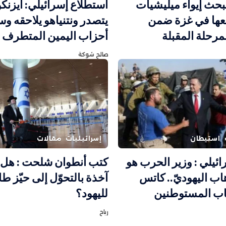
بحث إيواء ميليشيات
استطلاع إسرائيلي: أيزنك
معها في غزة ضمن
يتصدر ونتنياهو يلاحقه و
لمرحلة المقبلة
أحزاب اليمين المتطرف
صالح شوكة
استيطان
إسرائيليات
مقالات
سرائيلي : وزير الحرب هو
كتب أنطوان شلحت : هل 
هاب اليهوديّ.. كاتس
آخذة بالتحوّل إلى حيّز طا
اب المستوطنين
لليهود؟
رباح