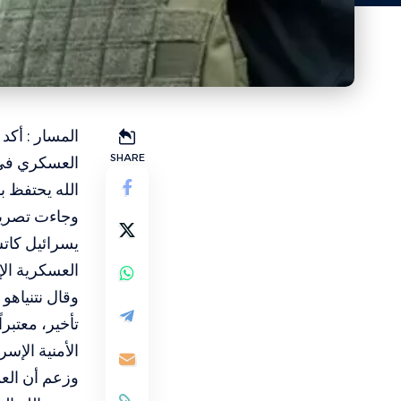
المسار : أكد
SHARE
العسكري في ج
الله يحتفظ ب
وجاءت تصريحا
يسرائيل كاتس
العسكرية الإ
وقال نتنياهو
تأخير، معتبرا
الأمنية الإسرا
وزعم أن العم