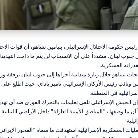
 رئيس حكومة الاحتلال الإسرائيلي، بنيامين نتنياهو، أن قوات ال
نوب لبنان، مشدداً على أن الانسحاب لن يتم ما دامت التهديد
قدراته العسكرية.
ت نتنياهو خلال زيارة ميدانية أجراها إلى جنوب لبنان برفقة وز
 ونائب رئيس الأركان الإسرائيلي تامير ياداي، حيث اطلع على 
سرائيلية في المنطقة.
 إن الجيش الإسرائيلي تلقى تعليمات بالتحرك الفوري ضد أي تهديد
ً أن ما وصفها بـ”المناطق الأمنية العازلة” داخل الأراضي اللبنانية 
ئيلية.
ليات العسكرية الإسرائيلية استهدفت ما سماه “المحور الإيراني