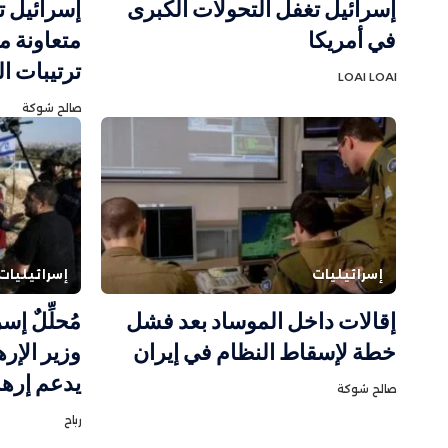
إسرائيل تغفل التحولات الكبرى
إسرائيل ت
في أمريكا
متعاونة 
ترتيبات ا
LOAI LOAI
صالح شوكة
إسرائيليات
إسرائيليات
إقالات داخل الموساد بعد فشل
مُحلِّلٌ إ
خطة لإسقاط النظام في إيران
وزير الإر
يدعم إره
صالح شوكة
رباح