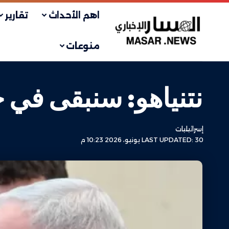
اهم الأحداث
تقارير
منوعات
نتنياهو: سنبقى في ج
إسرائيليات
LAST UPDATED: 30 يونيو، 2026 10:23 م