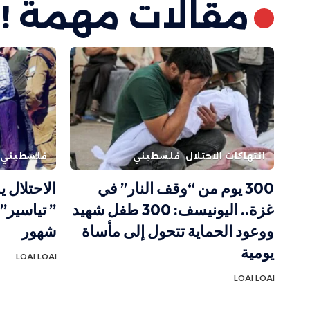
مقالات مهمة !
انتهاكات الاحتلال
فلسطيني
فلسطيني
300 يوم من “وقف النار” في
الاحتلال 
غزة.. اليونيسف: 300 طفل شهيد
” تياسير” 
ووعود الحماية تتحول إلى مأساة
شهور
يومية
LOAI LOAI
LOAI LOAI