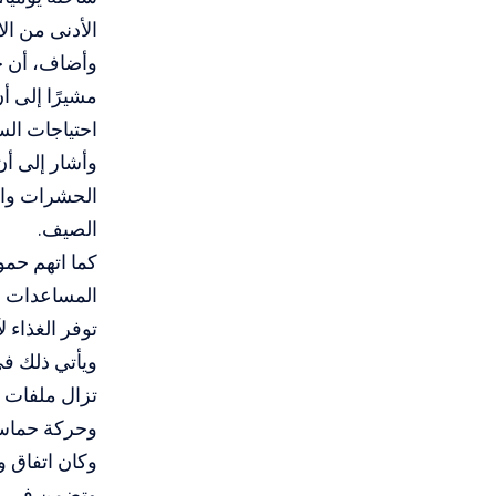
الأدنى من ال
وأضاف، أن جز
مشيرًا إلى أ
احتياجات الس
الحشرات وال
الصيف.
كما اتهم حمو
المساعدات خل
توفر الغذاء ل
ويأتي ذلك في
تزال ملفات إ
وحركة حماس
وتضمن في مر