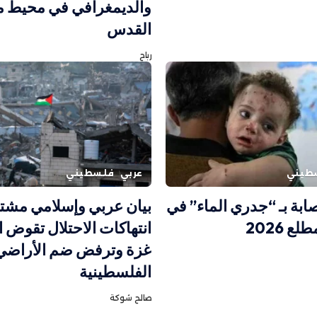
والديمغرافي في محيط م
القدس
رباح
طيني
عربي
فلسطيني
إصابة بـ “جدري الماء” في
بيان عربي وإسلامي مشت
ع 2026
انتهاكات الاحتلال تقوض ا
غزة وترفض ضم الأراضي
الفلسطينية
صالح شوكة