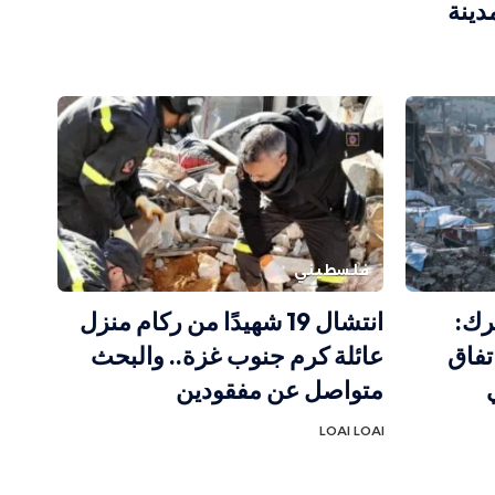
دينة
فلسطيني
رك:
انتشال 19 شهيدًا من ركام منزل
تفاق
عائلة كرم جنوب غزة.. والبحث
متواصل عن مفقودين
LOAI LOAI