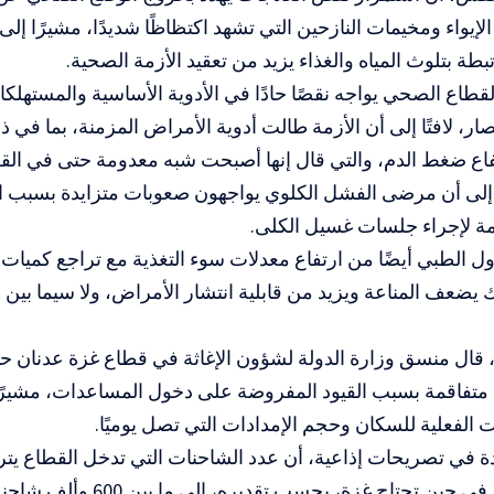
لإيواء ومخيمات النازحين التي تشهد اكتظاظًا شديدًا، مشيرًا إلى
بطة بتلوث المياه والغذاء يزيد من تعقيد الأزمة الصحية.
قطاع الصحي يواجه نقصًا حادًا في الأدوية الأساسية والمستهلكا
ار، لافتًا إلى أن الأزمة طالت أدوية الأمراض المزمنة، بما في 
فاع ضغط الدم، والتي قال إنها أصبحت شبه معدومة حتى في الق
إلى أن مرضى الفشل الكلوي يواجهون صعوبات متزايدة بسبب ا
زمة لإجراء جلسات غسيل الكلى.
 الطبي أيضًا من ارتفاع معدلات سوء التغذية مع تراجع كميات 
لك يضعف المناعة ويزيد من قابلية انتشار الأمراض، ولا سيما بين 
قال منسق وزارة الدولة لشؤون الإغاثة في قطاع غزة عدنان حم
 متفاقمة بسبب القيود المفروضة على دخول المساعدات، مشيرًا
ات الفعلية للسكان وحجم الإمدادات التي تصل يوميًا.
شاحنة يوميًا، في حين تحتاج غزة، بحسب 