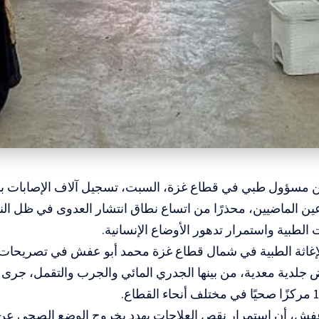
لن مسؤول طبي في قطاع غزة، السبت، تسجيل آلاف الإصابات ب
ين الماضيين، محذرًا من اتساع نطاق انتشار العدوى في ظل الن
الطبية واستمرار تدهور الأوضاع الإنسانية.
 جلدية معدية، من بينها الجدري المائي والجرب والتقمل، جرى
فش، أن استمرار نقص العلاجات يهدد بخروج الوضع الصحي ع