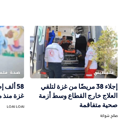
فلسطيني
صحة
فلس
إجلاء 38 مريضًا من غزة لتلقي
58 ألف 
العلاج خارج القطاع وسط أزمة
غزة منذ مطل
صحية متفاقمة
LOAI LOAI
صالح شوكة