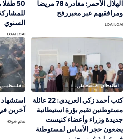
الهلال الأحمر: مغادرة 78 مريضا
50 طفل
ومرافقيهم عبر معبررفح
للمشاركة
السنوي
LOAI LOAI
LOAI LOAI
استيطان
فلسطيني
فلسطيني
كتب أحمد زكي العريدي: 22 عائلة
مستوطنين تقيم بؤرة استيطانية
آخرين في غزة
جديدة وزراء وأعضاء كنيست
صالح شوكة
يضعون حجر الأساس لمستوطنة
في عرابة غرب جنين