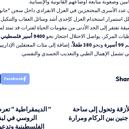
مين وصعوبة متابعة أوضاعهم القانونية والإنسانية.
 عدد الأسرى المحتجزين في العزل الانفرادي داخل سجن “جانوت”
 استمرار استخدام العزل كإحدى أشد وسائل العقاب والتنكيل، 
قة تفتقر إلى الحد الأدنى من مقومات الحياة لفترات قد تمتد ل
ت المركز، يواصل الاحتلال احتجاز نحو
9400 أسير فلسطيني
ف
هم
99 أسيرة
ونحو
380 طفلاً
، إضافة إلى مئات المعتقلين الإدار
لتي تشمل الإهمال الطبي والتعذيب الجسدي والنفسي.
Shar
Facebook
زقة وتحول إلى ساحة
” الديمقراطية ” تعر
نين بين الركام ومرارة
الروسي في لبن
الفلسطينية وتدع