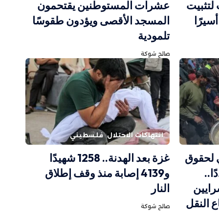
 لتثبيت
عشرات المستوطنين يقتحمون
المسجد الأقصى ويؤدون طقوسًا
تلمودية
صالح شوكة
انتهاكات الاحتلال
فلسطيني
 لحقوق
غزة بعد الهدنة.. 1258 شهيدًا
ا..
و4139 إصابة منذ وقف إطلاق
ايين
النار
ع النقل
صالح شوكة