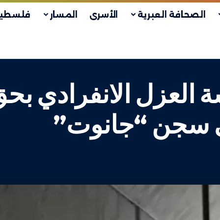
الصحافة العبرية
الأسرى
المسار
فلسطين
ة العزل الانفرادي بح
لى سجن “جانوت”