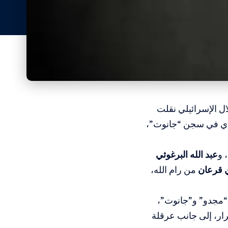
ل الإسرائيلي نقلت
رادي في سجن “جانوت”،
 و
عبد الله البرغوثي
 قرعان
من رام الله،
 “مجدو” و”جانوت”،
ر، إلى جانب عرقلة