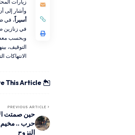
زيارات المحا
وأشار إلى أن
أسيراً
، في ظل
في زنازين ضي
وبحسب معطيا
التوقيف، بين
الانتهاكات ا
e This Article
PREVIOUS ARTICLE
حين صمتت الأ
حرب .. مخيم ج
النزوح