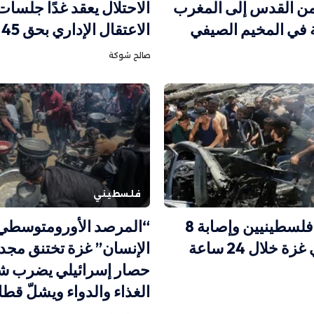
ًا من القدس إلى المغرب
الاحتلال يعقد غدًا جلسات
 في المخيم الصيفي
الاعتقال الإداري بحق 45 أسيرًا
صالح شوكة
فلسطيني
استشهاد فلسطينيين وإصابة 8
“المرصد الأورومتوسطي
 خلال 24 ساعة
الإنسان” غزة تختنق مجددً
حصار إسرائيلي يضرب شر
الغذاء والدواء ويشلّ قطا