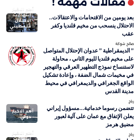
مقالات مهمة !
أهم الاخبار
انتهاكات
بعد يومين من الاقتحامات والاعتقالات..
الاحتلال
الاحتلال ينسحب من مخيم قلنديا وكفر
فلسطيني
عقب
صالح شوكة
فلسطيني
” الديمقراطية ” عدوان الإحتلال المتواصل
أهم
على مخيم قلنديا لليوم الثاني ، محاولة
الاخبار
لاستنساخ نموذج التطهير العرقي والتهجير
في مخيمات شمال الضفة ، وإعادة تشكيل
الواقع الجغرافي والديمغرافي في محيط
مدينة القدس
رباح
تتضمن رسوما خدماتية…مسؤول إيراني
أهم الاخبار
يعلن الإتفاق مع عمان على آلية لعبور
دولي
مضيق هرمز
أهم الاخبار
رباح
انتهاكات