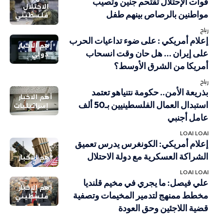
قوات الإحتلال تقتحم جنين وتصيب
الاحتلال
مواطنين بالرصاص بينهم طفل
فلسطيني
رباح
إعلام أمريكي : على ضوء تداعيات الحرب
أهم الاخبار
على إيران … هل حان وقت انسحاب
دولي
أمريكا من الشرق الأوسط؟
رباح
بذريعة الأمن.. حكومة نتنياهو تعتمد
أهم الاخبار
استبدال العمال الفلسطينيين بـ50 ألف
إسرائيليات
عامل أجنبي
LOAI LOAI
إعلام أمريكي: الكونغرس يدرس تعميق
الشراكة العسكرية مع دولة الاحتلال
أهم الاخبار
LOAI LOAI
علي فيصل: ما يجري في مخيم قلنديا
أهم الاخبار
مخطط ممنهج لتدمير المخيمات وتصفية
فلسطيني
قضية اللاجئين وحق العودة