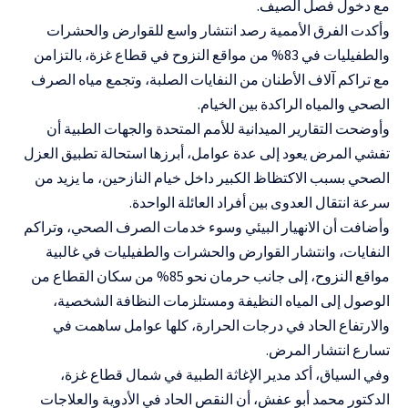
مع دخول فصل الصيف.
وأكدت الفرق الأممية رصد انتشار واسع للقوارض والحشرات
والطفيليات في 83% من مواقع النزوح في قطاع غزة، بالتزامن
مع تراكم آلاف الأطنان من النفايات الصلبة، وتجمع مياه الصرف
الصحي والمياه الراكدة بين الخيام.
وأوضحت التقارير الميدانية للأمم المتحدة والجهات الطبية أن
تفشي المرض يعود إلى عدة عوامل، أبرزها استحالة تطبيق العزل
الصحي بسبب الاكتظاظ الكبير داخل خيام النازحين، ما يزيد من
سرعة انتقال العدوى بين أفراد العائلة الواحدة.
وأضافت أن الانهيار البيئي وسوء خدمات الصرف الصحي، وتراكم
النفايات، وانتشار القوارض والحشرات والطفيليات في غالبية
مواقع النزوح، إلى جانب حرمان نحو 85% من سكان القطاع من
الوصول إلى المياه النظيفة ومستلزمات النظافة الشخصية،
والارتفاع الحاد في درجات الحرارة، كلها عوامل ساهمت في
تسارع انتشار المرض.
وفي السياق، أكد مدير الإغاثة الطبية في شمال قطاع غزة،
الدكتور محمد أبو عفش، أن النقص الحاد في الأدوية والعلاجات