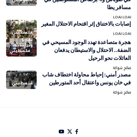
مسافر يطا
LOAI LOAI
إصابات بالاختناق إثر اقتحام الاحتلال المغير
فلسطيني
LOAI LOAI
تقارير
هجرة متصاعدة تهدد الوجود المسيحي في
ودراسات
الضفة.. الاحتلال والاستيطان يدفعان
فلسطيني
العائلات نحو الرحيل
صالح شوكة
مصدر أمني: إحباط محاولة اختطاف شاب
في خان يونس واعتقال أحد المتورطين
فلسطيني
صالح شوكة