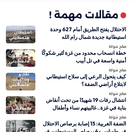
مقالات مهمة !
الاحتلال يفتح الطريق أمام 627 وحدة
استيطان
استيطانية جديدة شمال رام الله
فلسطيني
صالح شوكة
أهم الاخبار
خطة انسحاب محدود من غزة تُثير شكوكًا
إسرائيليات
أمنية واسعة في تل أبيب
فلسطيني
استيطان
صالح شوكة
تقارير
كيف يتحول الرعي إلى سلاح استيطاني
ودراسات
لابتلاع أراضي الضفة؟
فلسطيني
صالح شوكة
انتشال رفات 19 شهيدًا من تحت أنقاض
بناية في غزة.. غالبيتهم نساء وأطفال
فلسطيني
صالح شوكة
الضفة الغربية: 15 إصابة برصاص الاحتلال
في طوباس و4 برصاص المستوطنين في
فلسطيني